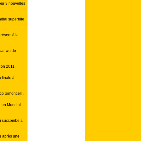
our 3 nouvelles
dial superbile
résent à la
par we de
ison 2011.
 finale à
co Simoncelli.
u en Mondial
i succombe à
e après une