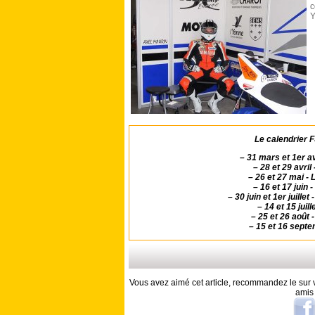
c
Y
Le calendrier
–
31 mars et 1er a
–
28 et 29 avri
–
26 et 27 mai -
–
16 et 17 juin
–
30 juin et 1er juil
–
14 et 15 juill
–
25 et 26 août
–
15 et 16 septe
Vous avez aimé cet article, recommandez le sur v
amis