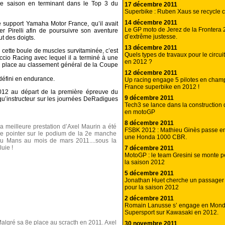
de saison en terminant dans le Top 3 du
17 décembre 2011
Superbike : Ruben Xaus se recycle 
14 décembre 2011
te support Yamaha Motor France, qu’il avait
Le GP moto de Jerez de la Frontera
er Pirelli afin de poursuivre son aventure
d’extrême justesse.
ut des doigts.
13 décembre 2011
r cette boule de muscles survitaminée, c’est
Quels types de travaux pour le circui
ccio Racing avec lequel il a terminé à une
en 2012 ?
e place au classement général de la Coupe
12 décembre 2011
défini en endurance.
Up racing engage 5 pilotes en cham
France superbike en 2012 !
2012 au départ de la première épreuve du
9 décembre 2011
u’instructeur sur les journées DeRadigues
Tech3 se lance dans la construction
en motoGP
8 décembre 2011
a meilleure prestation d’Axel Maurin a été
FSBK 2012 : Mathieu Ginès passe en
e pointer sur le podium de la 2e manche
une Honda 1000 CBR.
u Mans au mois de mars 2011....sous la
luie !
7 décembre 2011
MotoGP : le team Gresini se monte pet
la saison 2012
5 décembre 2011
Jonathan Huet cherche un passager 
pour la saison 2012
2 décembre 2011
Romain Lanusse s’ engage en Mond
Supersport sur Kawasaki en 2012.
algré sa 8e place au scracth en 2011. Axel
30 novembre 2011