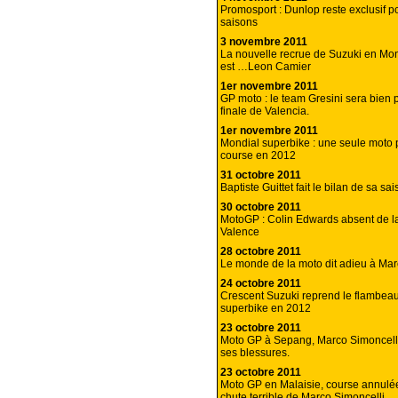
Promosport : Dunlop reste exclusif p
saisons
3 novembre 2011
La nouvelle recrue de Suzuki en Mon
est …Leon Camier
1er novembre 2011
GP moto : le team Gresini sera bien p
finale de Valencia.
1er novembre 2011
Mondial superbike : une seule moto 
course en 2012
31 octobre 2011
Baptiste Guittet fait le bilan de sa sa
30 octobre 2011
MotoGP : Colin Edwards absent de la
Valence
28 octobre 2011
Le monde de la moto dit adieu à Mar
24 octobre 2011
Crescent Suzuki reprend le flambea
superbike en 2012
23 octobre 2011
Moto GP à Sepang, Marco Simoncell
ses blessures.
23 octobre 2011
Moto GP en Malaisie, course annulé
chute terrible de Marco Simoncelli.