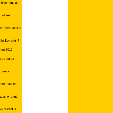
itivement fait
toli en
e Loris Baz sur
lin Edwards ?
P en 2012.
ards sur sa
uzuki au
Toni Elias en
 aussi engagé
w testent la