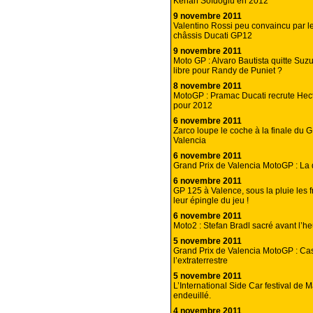
Kenan Sofuoglu en 2012
9 novembre 2011
Valentino Rossi peu convaincu par l
châssis Ducati GP12
9 novembre 2011
Moto GP : Alvaro Bautista quitte Suzu
libre pour Randy de Puniet ?
8 novembre 2011
MotoGP : Pramac Ducati recrute Hec
pour 2012
6 novembre 2011
Zarco loupe le coche à la finale du 
Valencia
6 novembre 2011
Grand Prix de Valencia MotoGP : La 
6 novembre 2011
GP 125 à Valence, sous la pluie les fr
leur épingle du jeu !
6 novembre 2011
Moto2 : Stefan Bradl sacré avant l’h
5 novembre 2011
Grand Prix de Valencia MotoGP : Ca
l’extraterrestre
5 novembre 2011
L’International Side Car festival de M
endeuillé.
4 novembre 2011