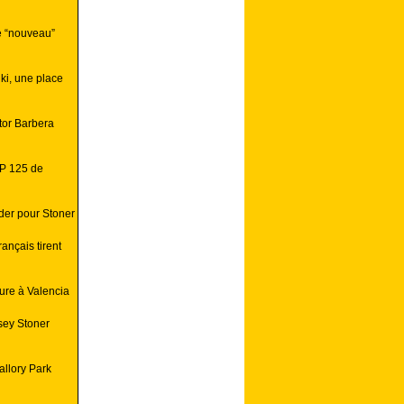
e “nouveau”
ki, une place
tor Barbera
GP 125 de
der pour Stoner
ançais tirent
eure à Valencia
sey Stoner
allory Park