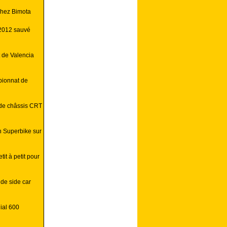
chez Bimota
 2012 sauvé
t de Valencia
pionnat de
 de châssis CRT
 Superbike sur
it à petit pour
de side car
ial 600