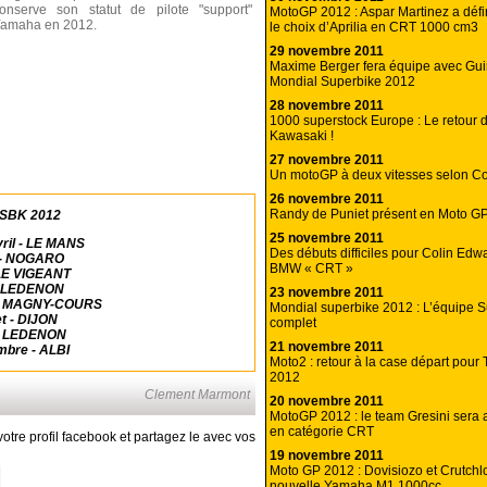
onserve son statut de pilote "support"
MotoGP 2012 : Aspar Martinez a défin
amaha en 2012.
le choix d’Aprilia en CRT 1000 cm3
29 novembre 2011
Maxime Berger fera équipe avec Guin
Mondial Superbike 2012
28 novembre 2011
1000 superstock Europe : Le retour d
Kawasaki !
27 novembre 2011
Un motoGP à deux vitesses selon Co
26 novembre 2011
Randy de Puniet présent en Moto G
 FSBK 2012
25 novembre 2011
vril - LE MANS
Des débuts difficiles pour Colin Edw
l - NOGARO
BMW « CRT »
 LE VIGEANT
 - LEDENON
23 novembre 2011
let - MAGNY-COURS
Mondial superbike 2012 : L’équipe S
et - DIJON
complet
 - LEDENON
21 novembre 2011
mbre - ALBI
Moto2 : retour à la case départ pour 
2012
Clement Marmont
20 novembre 2011
MotoGP 2012 : le team Gresini sera
en catégorie CRT
otre profil facebook et partagez le avec vos
19 novembre 2011
Moto GP 2012 : Dovisiozo et Crutchlo
nouvelle Yamaha M1 1000cc.