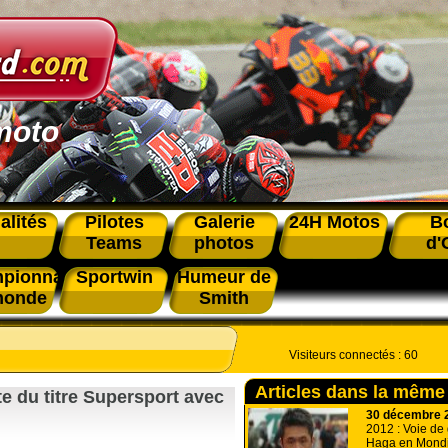
moto
alités
Pilotes
Galerie
24H Motos
B
Teams
photos
d'
pionnat
Sportwin
Humeur de
monde
Smith
Visiteurs connectés :
60
Articles dans la même
te du titre Supersport avec
30 décembre 
2012 : Voie de
Haga en Mondi