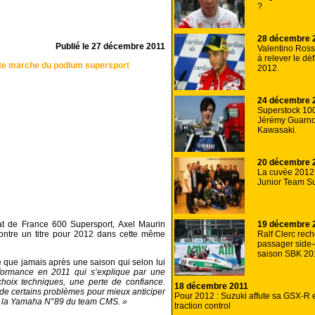
?
28 décembre 
Publié le
27 décembre 2011
Valentino Rossi
à relever le dé
ute marche du podium supersport
2012.
24 décembre 
Superstock 10
Jérémy Guarno
Kawasaki.
20 décembre 
La cuvée 2012
Junior Team Su
19 décembre 
at de France 600 Supersport, Axel Maurin
Ralf Clerc rec
ontre un titre pour 2012 dans cette même
passager side-
saison SBK 20
é que jamais après une saison qui selon lui
formance en 2011 qui s’explique par une
hoix techniques, une perte de confiance.
18 décembre 2011
de certains problèmes pour mieux anticiper
Pour 2012 : Suzuki affute sa GSX-R e
ur la Yamaha N°89 du team CMS. »
traction control