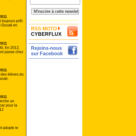
2011
 toujours prêt
fi Ducati en
RSS MOTO
CYBERFLUX
2011
00, En 2012,
Rejoins-nous
ni passe chez
sur Facebook
2011
 des élèves du
zuki .
2011
herche un
car pour la
12
t adopte le