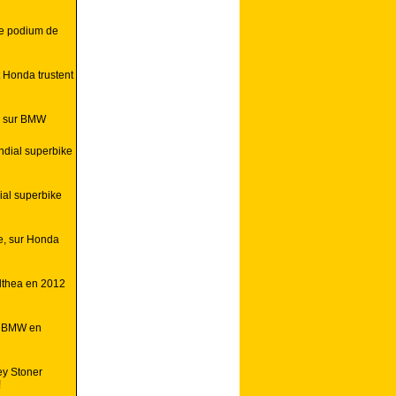
ue podium de
 Honda trustent
e sur BMW
ndial superbike
al superbike
e, sur Honda
Althea en 2012
o BMW en
ey Stoner
!