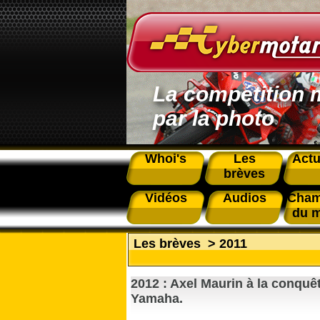
La compétition 
par la photo
Whoi's
Les
Actu
brèves
Vidéos
Audios
Cham
du 
Les brèves
>
2011
2012 : Axel Maurin à la conquê
Yamaha.