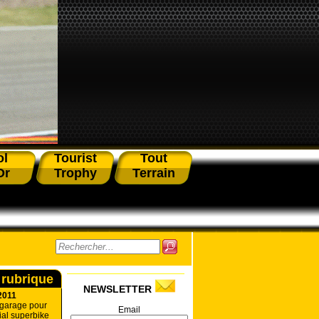
ol
Tourist
Tout
Or
Trophy
Terrain
 rubrique
NEWSLETTER
2011
 garage pour
Email
al superbike