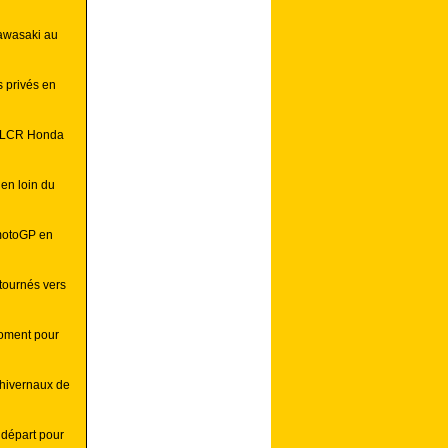
Kawasaki au
s privés en
z LCR Honda
en loin du
 motoGP en
tournés vers
moment pour
 hivernaux de
 départ pour