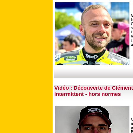
G
f
C
s
l
a
a
Vidéo : Découverte de Clément
intermittent - hors normes
C
n
p
B