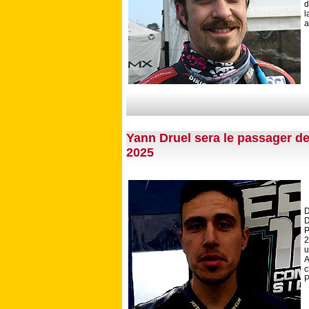
d
l
a
Yann Druel sera le passager d
2025
D
P
2
u
A
c
P