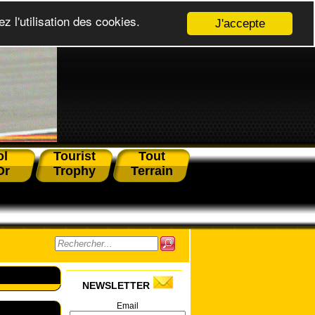
z l'utilisation des cookies.
J'accepte
ol
Tourist
Tout
Or
Trophy
Terrain
NEWSLETTER
Email