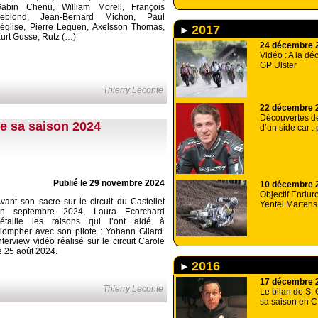
abin Chenu, William Morell, François
Leblond, Jean-Bernard Michon, Paul
église, Pierre Leguen, Axelsson Thomas,
2017
urt Gusse, Rutz (…)
24 décembre 
Vidéo : A la dé
GP Ulster
Thierry Leconte
22 décembre 
Découvertes d
le sa saison 2024
d’un side car :
Publié le 29 novembre 2024
10 décembre 
Objectif Endur
vant son sacre sur le circuit du Castellet
Yentel Martens
en septembre 2024, Laura Ecorchard
étaille les raisons qui l’ont aidé à
riompher avec son pilote : Yohann Gilard.
nterview vidéo réalisé sur le circuit Carole
e 25 août 2024.
2016
17 décembre 
Thierry Leconte
Le bilan de S.
sa saison en 