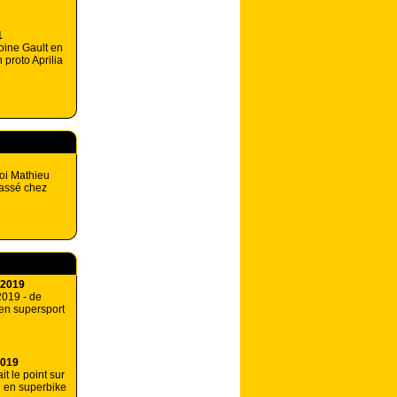
1
oine Gault en
 proto Aprilia
oi Mathieu
passé chez
 2019
2019 - de
en supersport
2019
it le point sur
 en superbike