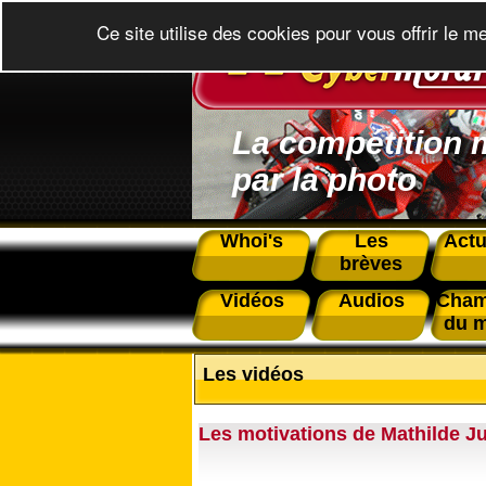
Ce site utilise des cookies pour vous offrir le m
La compétition 
par la photo
Whoi's
Les
Actu
brèves
Vidéos
Audios
Cham
du 
Les vidéos
Les motivations de Mathilde Ju