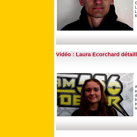
G
L
K
Vidéo : Laura Ecorchard détail
A
d
t
I
l