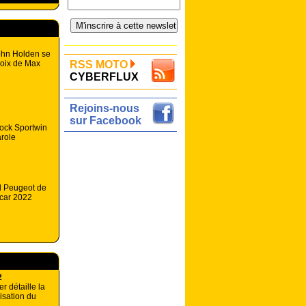
John Holden se
hoix de Max
RSS MOTO
CYBERFLUX
Rejoins-nous
sur Facebook
ock Sportwin
arole
d Peugeot de
 car 2022
2
r détaille la
isation du