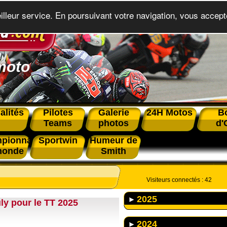
eilleur service. En poursuivant votre navigation, vous accepte
moto
alités
Pilotes
Galerie
24H Motos
B
Teams
photos
d'
pionnat
Sportwin
Humeur de
monde
Smith
Visiteurs connectés :
42
2025
ly pour le TT 2025
2024