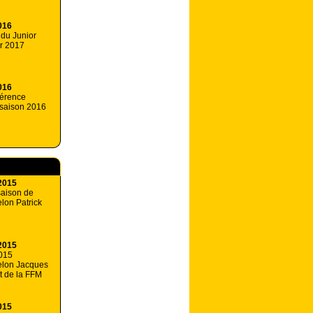
016
du Junior
r 2017
016
férence
 saison 2016
2015
saison de
lon Patrick
2015
2015
selon Jacques
t de la FFM
015