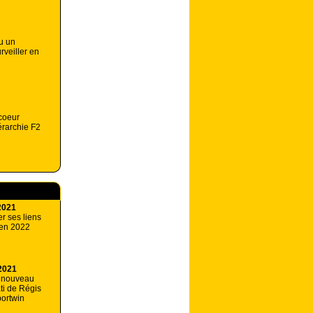
u un
rveiller en
coeur
érarchie F2
2021
er ses liens
 en 2022
2021
 nouveau
ti de Régis
ortwin