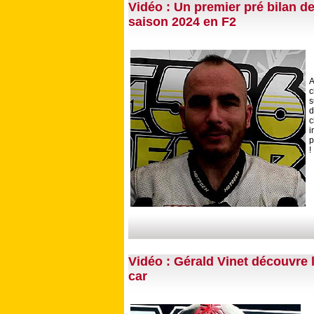
Vidéo : Un premier pré bilan d
saison 2024 en F2
A
c
s
i
p
!
Vidéo : Gérald Vinet découvre 
car