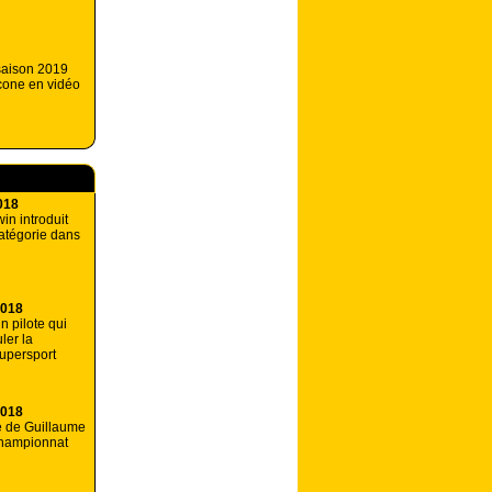
 saison 2019
cone en vidéo
018
in introduit
atégorie dans
2018
 pilote qui
ler la
supersport
2018
e de Guillaume
hampionnat