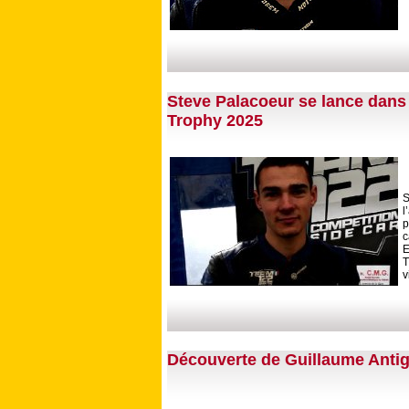
Steve Palacoeur se lance dans 
Trophy 2025
l
p
c
E
T
v
Découverte de Guillaume Antig