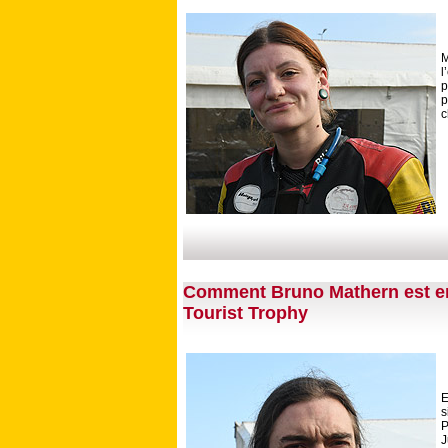
M
l
p
p
c
Comment Bruno Mathern est en
Tourist Trophy
E
s
P
J