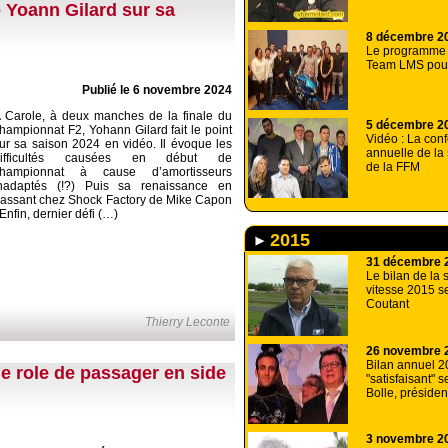
e Yoann Gilard sur sa
8 décembre 2
Le programme 
Team LMS pou
Publié le 6 novembre 2024
 Carole, à deux manches de la finale du
5 décembre 2
hampionnat F2, Yohann Gilard fait le point
Vidéo : La con
ur sa saison 2024 en vidéo. Il évoque les
annuelle de la
difficultés causées en début de
de la FFM
championnat à cause d’amortisseurs
nadaptés (!?) Puis sa renaissance en
assant chez Shock Factory de Mike Capon
 Enfin, dernier défi (…)
2015
31 décembre 
Le bilan de la 
vitesse 2015 se
Coutant
Thierry Leconte
26 novembre 
Bilan annuel 
le role de passager en side
"satisfaisant" 
Bolle, présiden
3 novembre 2