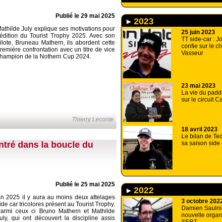
Publié le 29 mai 2025
2023
athilde July explique ses motivations pour
25 juin 2023
’édition du Tourist Trophy 2025. Avec son
TT side-car : 
ilote, Bruneau Mathern, ils abordent cette
confie sur le c
remière confrontation avec un titre de vice
Vasseur
hampion de la Nothern Cup 2024.
23 mai 2023
La vie du padd
sur le circuit C
Thierry Leconte
18 avril 2023
Le bilan de Te
tré dans la boucle du
sa saison side
Publié le 25 mai 2025
2022
n 2025 il y aura au moins deux attelages
3 octobre 202
ide car tricolores présent au Tourist Trophy.
Damien Saulnie
armi ceux ci Bruno Mathern et Mathilde
nouvelle organ
uly, qui ont découvert la discipline assis