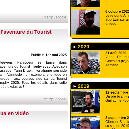
6 octobre 202
Le retour d’Ant
Thierry Leconte
Sportwin sur un
unique
l’aventure du Tourist
2020
31 août 2020
Publié le 1er mai 2025
Video : Pourqu
Gines est (re)
Steevens Palacoeur se lance dans
Yamaha
’aventure du Tourist Trophy 2025. Avec son
assager Yann Druel, il va aligner son side
ar - Vanneste : un exemplaire unique en
urope - aux courses side car du Tourist
rophy 2025. Tous les détails dans cette
2019
idéo exclusive !
12 septembre
Un pré bilan - 
Thierry Leconte
Guillaume Pot 
ua en vidéo
2 septembre 
Clément Stoll fa
sa saison 2019