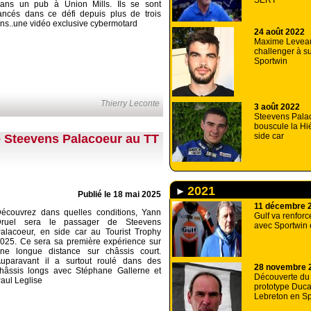
SERT
ans un pub à Union Mills. Ils se sont
ancés dans ce défi depuis plus de trois
ns..une vidéo exclusive cybermotard
24 août 2022
Maxime Levea
challenger à su
Sportwin
Thierry Leconte
3 août 2022
Steevens Pala
bouscule la Hi
side car
e Steevens Palacoeur au TT
2021
Publié le 18 mai 2025
11 décembre 
écouvrez dans quelles conditions, Yann
Gulf va renforc
Druel sera le passager de Steevens
avec Sportwin
alacoeur, en side car au Tourist Trophy
025. Ce sera sa première expérience sur
ne longue distance sur châssis court.
uparavant il a surtout roulé dans des
28 novembre 
hâssis longs avec Stéphane Gallerne et
Découverte du
aul Leglise
prototype Duca
Lebreton en Sp