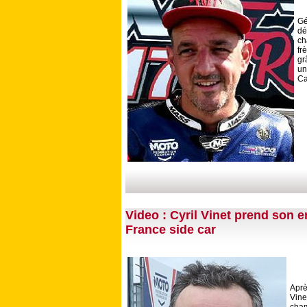
G
dé
ch
fr
gr
un
Ca
Video : Cyril Vinet prend son 
France side car
Apr
Vine
cham