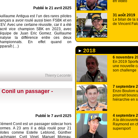
en video
Publié le 21 avril 2025
31 août 2019
uillaume Antigua est l’un des rares pilotes
Le bilan de la
rançais a avoir roulé aussi bien FSBK et en
de Vincent Fal
EV. Avec une certaine réussite, car il a été
acré vice champion SBK en 2023, avec
’équipe de Juan Eric Gomez. Guillaume
nalyse la différence entre ces deux
championnats. En effet quand on
pparaît (…)
2018
6 novembre 2
En 2019 Sportw
une nouvelle c
son challenge
Thierry Leconte
7 septembre 
 Conil un passager -
Enzo Boulom un
pourrait bouscu
hiérarchie en 
4 septembre 
Publié le 7 avril 2025
A la découvert
lément Conil est un passager sidecar hors
Raymond en c
ormes. A 23 ans il a déjà roulé pour 21
supersport
ilotes comme Estelle Leblond, Günther
achmaier, Cyril Vinet, Manuel Moreau,