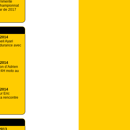
ommente
 championnat
ar de 2017
 2014
eil Ayari
ndurance avec
 2014
ion d’Adrien
24H moto au
 2014
ur Eric
la rencontre
2013