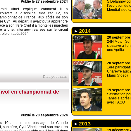
Publié le 27 septembre 2024
S.Delannoy c
l’évolution du
érald Vinet explique comment il a
Mondial side c
couvert la discipline side car F2, en
ampionnat de France, aux côtés de son
ère Cyril. Au départ, il avait tout à apprendre
âce à son frère Cyril il a monté les marches
e à une. Interview réalisée sur le circuit
2014
role en août 2024
20 septembre
24H Moto : Soh
s’essaye à l’e
une Aprilia
20 septembre
1ère participat
Chareyre aux 
Mans (video)
Thierry Leconte
19 septembre
envol en championnat de
Satisfaction po
Tanesie après 
avec l’ACO
Publié le 20 septembre 2024
ès 10 ans comme passager de Claude
2013
t, son père, Cyril Vinet prend son envol en
19 décembre 
pionnat de France side car. Il investit dans