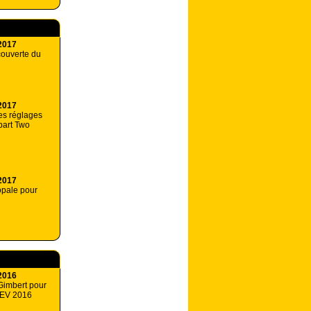
2017
couverte du
2017
es réglages
 part Two
2017
opale pour
2016
 Gimbert pour
CEV 2016