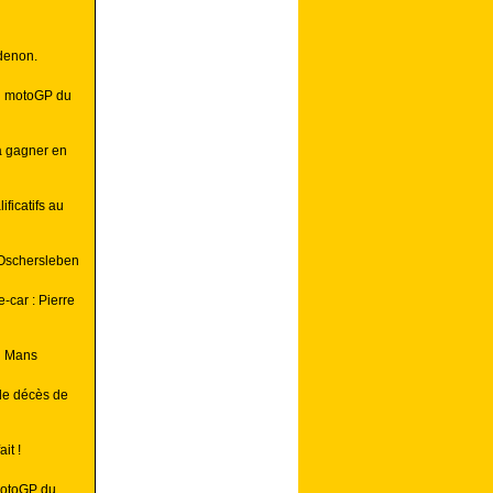
denon.
au motoGP du
à gagner en
ficatifs au
à Oschersleben
-car : Pierre
au Mans
le décès de
it !
MotoGP du