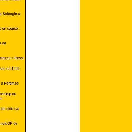
n Sofuoglu à
s en course :
e de
i
miracle » Rossi
imao en 1000
e à Portimao
dership du
lu
nde side-car
u motoGP de