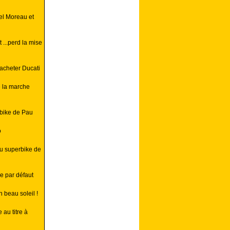
el Moreau et
...perd la mise
racheter Ducati
e la marche
rbike de Pau
o
au superbike de
e par défaut
 beau soleil !
au titre à