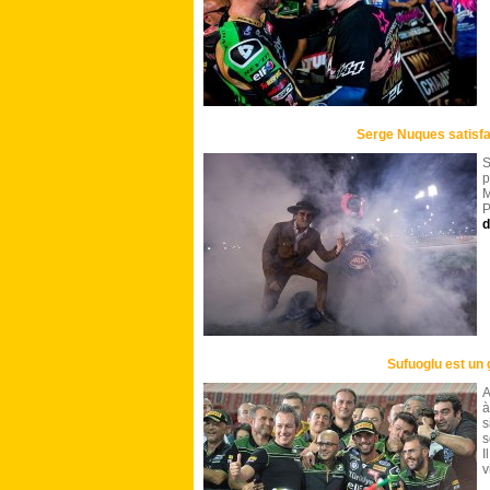
Serge Nuques satisfai
S
p
M
P
d
Sufuoglu est un 
A
à
s
s
I
v