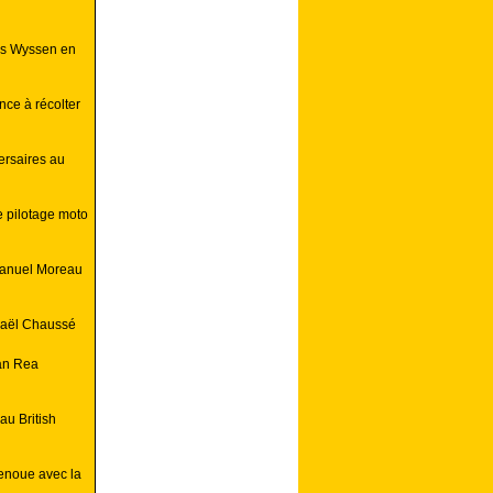
as Wyssen en
ce à récolter
ersaires au
e pilotage moto
Manuel Moreau
haël Chaussé
an Rea
au British
enoue avec la