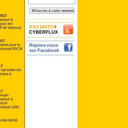
2017
ssure le
quez est
RSS MOTO
P de Valencia
CYBERFLUX
017
sents pour la
Rejoins-nous
mpionnat RSCM
sur Facebook
17
ait briller les
amaha à
17
berger
nqueur à
sacré
rstock 1000.
Monde World