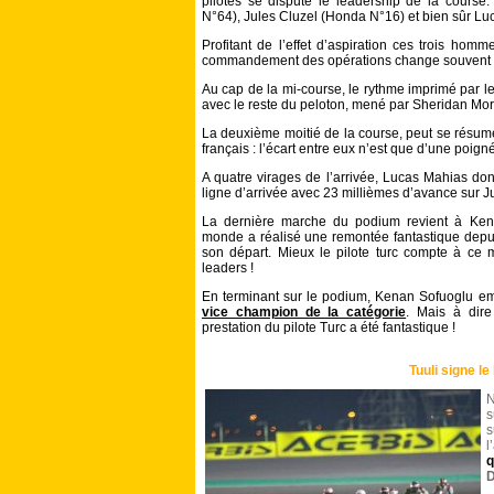
pilotes se dispute le leadership de la course.
N°64), Jules Cluzel (Honda N°16) et bien sûr L
Profitant de l’effet d’aspiration ces trois hom
commandement des opérations change souvent 
Au cap de la mi-course, le rythme imprimé par les
avec le reste du peloton, mené par Sheridan Mo
La deuxième moitié de la course, peut se résume
français : l’écart entre eux n’est que d’une poign
A quatre virages de l’arrivée, Lucas Mahias donn
ligne d’arrivée avec 23 millièmes d’avance sur Ju
La dernière marche du podium revient à Ken
monde a réalisé une remontée fantastique depu
son départ. Mieux le pilote turc compte à ce
leaders !
En terminant sur le podium, Kenan Sofuoglu 
vice champion de la catégorie
. Mais à dire 
prestation du pilote Turc a été fantastique !
Tuuli signe le
N
s
s
l
q
D