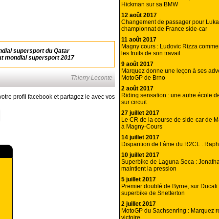
Hickman sur sa BMW
12 août 2017
Changement de passager pour Luk
championnat de France side-car
11 août 2017
Magny cours : Ludovic Rizza commen
ondial supersport du Qatar
les fruits de son travail
t mondial supersport 2017
9 août 2017
Marquez donne une leçon à ses adv
MotoGP de Brno
Thierry Leconte
2 août 2017
Riding sensation : une autre école d
otre profil facebook et partagez le avec vos
sur circuit
27 juillet 2017
Le CR de la course de side-car de 
à Magny-Cours
14 juillet 2017
Disparition de l’âme du R2CL : Rap
10 juillet 2017
Superbike de Laguna Seca : Jonath
maintient la pression
5 juillet 2017
Premier doublé de Byrne, sur Ducati 
superbike de Snetterton
2 juillet 2017
MotoGP du Sachsenring : Marquez r
victoire