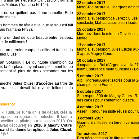
 Il s’agit de Federico Caricasulo (Yamaha
22 octobre 2017
ucas Mahias ( Yamaha N°144).
MotoGP d’Australie : Marquez enfonc
mes ne se quittent pas d’une semelle. Et le
22 octobre 2017
de mains.
Mondial supersport de Jerez : Cluzel f
spectacle, Mahias assure son leader
 hommes de tête est tel que le trou est fait
15 octobre 2017
rais (Yamaha N°32).
Marquez dans la mire de Dovizioso 
r à un duel de toute beauté entre les deux
Motegi
ée de millièmes !
13 octobre 2017
Mondial supersport, Jules Cluzel au
e un dernier coup de collier et franchit la
3 après Magny Cours
les Cluzel !
10 octobre 2017
an Sofuoglu ! Le quintuple champion du
4 copains au Bol d’Argent avec la 27
is la 9e place – ayant complètement loupé
team Endurance moto Suresnes / Lo
 moment là plus de deux secondes sur les
5 octobre 2017
Albi : Moreau/Gadet sacrés pour la 2e
empêche
Jules Cluzel d’accéder au titre de
champions de France
vrai, cela devait lui revenir tellement la
5 octobre 2017
Supersport 300 de Magny Cours : Red
des cartes pour l’obtention du titre.
 holeshot
4 octobre 2017
Assen : Retour en piste réussi pour 
iki Tuuli, 3e sur la grille de départ, crée la
urprise en signant le holeshot. Il faudra
3 octobre 2017
urveiller ce pilote pour la saison 2018. On
Guarnoni s’illustre en terre nivernais
’avait découvert en
2016 à Magny Cours
1000.
uand il a donné la réplique à Jules Cluzel
.
1er octobre 2017
éjà !
Rea décroche son 3e titre de cham