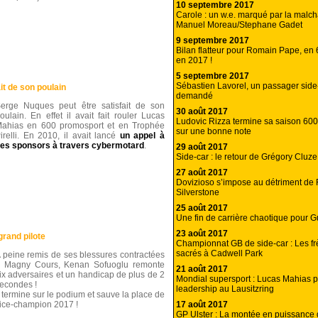
10 septembre 2017
Carole : un w.e. marqué par la malc
Manuel Moreau/Stephane Gadet
9 septembre 2017
Bilan flatteur pour Romain Pape, en
en 2017 !
5 septembre 2017
Sébastien Lavorel, un passager side-
t de son poulain
demandé
erge Nuques peut être satisfait de son
30 août 2017
oulain. En effet il avait fait rouler Lucas
Ludovic Rizza termine sa saison 60
ahias en 600 promosport et en Trophée
sur une bonne note
irelli. En 2010, il avait lancé
un appel à
es sponsors à travers cybermotard
.
29 août 2017
Side-car : le retour de Grégory Cluz
27 août 2017
Dovizioso s’impose au détriment de
Silverstone
25 août 2017
Une fin de carrière chaotique pour G
23 août 2017
grand pilote
Championnat GB de side-car : Les f
sacrés à Cadwell Park
 peine remis de ses blessures contractées
 Magny Cours, Kenan Sofuoglu remonte
21 août 2017
ix adversaires et un handicap de plus de 2
Mondial supersport : Lucas Mahias 
econdes !
leadership au Lausitzring
l termine sur le podium et sauve la place de
17 août 2017
ice-champion 2017 !
GP Ulster : La montée en puissance 