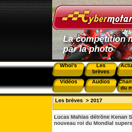
La compétition 
par la photo
Whoi's
Les
Actu
brèves
Vidéos
Audios
Cham
du 
Les brèves
>
2017
Lucas Mahias détrône Kenan So
nouveau roi du Mondial supers