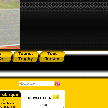
ol
Tourist
Tout
Or
Trophy
Terrain
 rubrique
NEWSLETTER
2017
 pour Jean-
Email
zzi et Mickaël