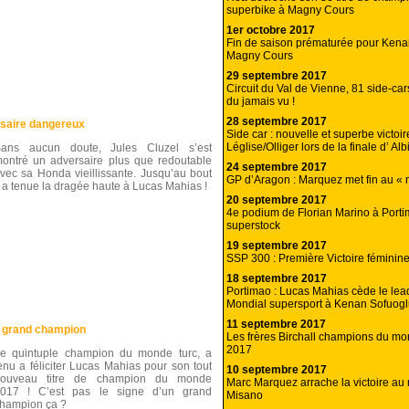
superbike à Magny Cours
1er octobre 2017
Fin de saison prématurée pour Kena
Magny Cours
29 septembre 2017
Circuit du Val de Vienne, 81 side-car
du jamais vu !
28 septembre 2017
rsaire dangereux
Side car : nouvelle et superbe victoir
Léglise/Olliger lors de la finale d’ Alb
ans aucun doute, Jules Cluzel s’est
ontré un adversaire plus que redoutable
24 septembre 2017
vec sa Honda vieillissante. Jusqu’au bout
GP d’Aragon : Marquez met fin au « 
l a tenue la dragée haute à Lucas Mahias !
20 septembre 2017
4e podium de Florian Marino à Port
superstock
19 septembre 2017
SSP 300 : Première Victoire féminin
18 septembre 2017
Portimao : Lucas Mahias cède le lea
Mondial supersport à Kenan Sofuog
11 septembre 2017
un grand champion
Les frères Birchall champions du mo
2017
e quintuple champion du monde turc, a
enu a féliciter Lucas Mahias pour son tout
10 septembre 2017
nouveau titre de champion du monde
Marc Marquez arrache la victoire a
017 ! C’est pas le signe d’un grand
Misano
hampion ça ?