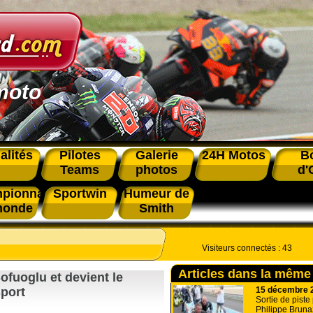
moto
alités
Pilotes
Galerie
24H Motos
B
Teams
photos
d'
pionnat
Sportwin
Humeur de
monde
Smith
Visiteurs connectés :
43
Articles dans la même
fuoglu et devient le
15 décembre 
port
Sortie de piste
Philippe Bruna