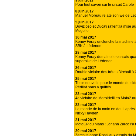
9 juin 2017
Pour tout savoir sur le circuit Carole
8 juin 2017
Manuel Moreau relate son we de Lé
5 juin 2017
Dovizioso et Ducati raflent la mise 
Mugello
30 mai 2017
Kenny Foray enclenche la machine 
SBK à Lédenon.
28 mai 2017
Kenny Foray domaine les essais quali
superbike de Lédenon.
26 mai 2017
Double victoire des frères Birchall 
25 mai 2017
Triste nouvelle pour le monde du side
Périllat nous a quittés
23 mai 2017
4e victoire de Morbidelli en Moto2 
22 mai 2017
Le monde de la moto en deuil après 
Nicky Hayden
21 mai 2017
MotoGP du Mans : Johann Zarco l’a fa
20 mai 2017
Zarco talonne Rossi aux essais du 