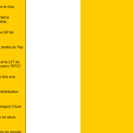
e le clou
ait le
ship
au GP de
x portes du Top
 et la 127 du
uviers TRT27
 fois vice
istribution
Gregory Cluze
e en stock
pion du monde