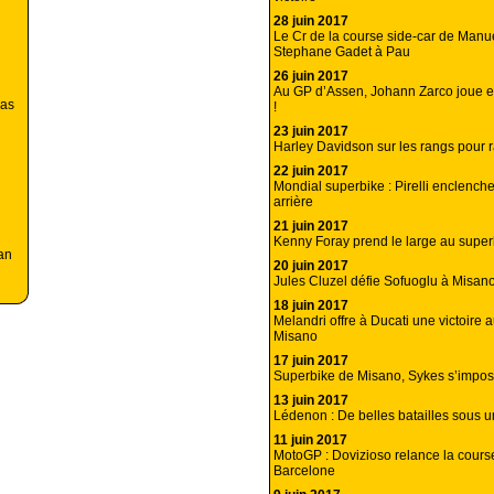
28 juin 2017
Le Cr de la course side-car de Manu
Stephane Gadet à Pau
26 juin 2017
Au GP d’Assen, Johann Zarco joue et 
ias
!
23 juin 2017
Harley Davidson sur les rangs pour 
22 juin 2017
Mondial superbike : Pirelli enclench
arrière
21 juin 2017
Kenny Foray prend le large au supe
an
20 juin 2017
Jules Cluzel défie Sofuoglu à Misan
18 juin 2017
Melandri offre à Ducati une victoire 
Misano
17 juin 2017
Superbike de Misano, Sykes s’impos
13 juin 2017
Lédenon : De belles batailles sous un
11 juin 2017
MotoGP : Dovizioso relance la course 
Barcelone