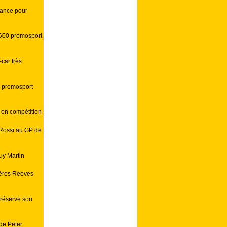
hance pour
 600 promosport
car très
0 promosport
e en compétition
 Rossi au GP de
uy Martin
rères Reeves
préserve son
de Peter