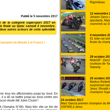
Rigondeau
12 novembre 
Publié le
5 novembre 2017
Johann Zarco a
spectacle, Mar
 de la catégorie supersport 2017 en
couronné au G
 la finale au Qatar samedi 4 novembre.
deux autres acteurs de cette splendide
4 novembre 2
81 side-car pré
finale du cha
 champion du Monde à la France !
29 octobre 20
MotoGP : Zarco f
couleurs de Y
Sepang
25 octobre 20
Markus Reiter
surprenant vai
Jerez. Rinaldi 
champion Supe
ne tous les afficionados jusqu’au bout. En
il a dû se battre jusqu’au bout contre ses
24 octobre 2017
ucun doute été Jules Cluzel !
Marc Garcia premier champion du 
SSP300 à Jerez
i (Yamaha N°66). Mais très vite un trio de