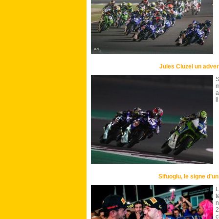
Jules Cluzel un adve
S
m
a
i
Sifuoglu, le signe d’
L
t
2
c