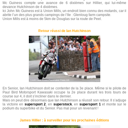
Mc Guiness compte une avance de 6 dixièmes sur Hillier, qui lui-même
devance Hutchinson de 4 dixièmes.
Ici John Mc Guiness est à Union Mills, un endroit bien connu des motards, car il
abrite l’un des plus grands campings de l’Ile : Glenloug farm campsite.
Union Mills est à moins de 5km de Douglas sur la route de Peel.
Retour réussi de Ian Hutchinson
En Senior, Ian Hutchinson doit se contenter de la 3e place. Même si le pilote de
Paul Bird Motorsport Kawasaki occupe la 2e place durant les trois tours de
course sur 4, il doit s’incliner dans le dernier.
Mais on peut dire désormais que Ian Hutchinson a réussit son retour. Il s’adjuge
la victoire en
supersport 2
, en
superstock
, en
supersport 1
et monte sur le
podium du superbike et du Senior. Pas mal pour un revenant !
James Hillier : à surveiller pour les prochaines éditions