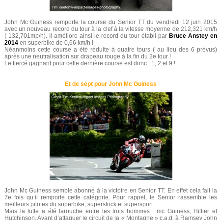
John Mc Guiness remporte la course du Senior TT du vendredi 12 juin 2015
avec un nouveau record du tour à la clef à la vitesse moyenne de 212,321 km/h
( 132,701mp/h). Il améliore ainsi le record du tour établi par
Bruce Anstey en
2014
en superbike de 0,66 km/h !
Néanmoins cette course a été réduite à quatre tours ( au lieu des 6 prévus)
après une neutralisation sur drapeau rouge à la fin du 2e tour !
Le tiercé gagnant pour cette dernière course est donc : 1, 2 et 9 !
Et de sept pour John Mc Guiness
John Mc Guiness semble abonné à la victoire en Senior TT. En effet cela fait la
7e fois qu’il remporte cette catégorie. Pour rappel, le Senior rassemble les
meilleurs pilotes du superbike, superstock et supersport.
Mais la lutte a été farouche entre les trois hommes : mc Guiness, Hillier et
Hutchinson. Avant d’attaquer le circuit de la « Montagne » c.a.d. à Ramsey John