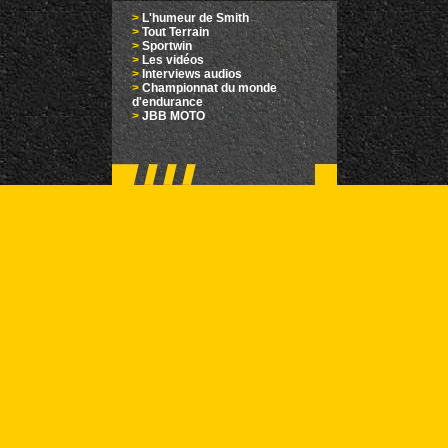
>
L'humeur de Smith
>
Tout Terrain
>
Sportwin
>
Les vidéos
>
Interviews audios
>
Championnat du monde
d'endurance
>
JBB MOTO