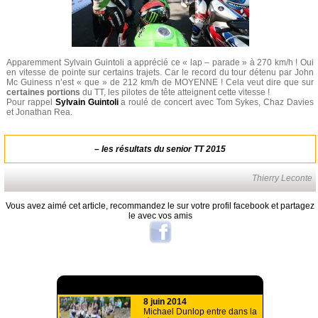
Apparemment Sylvain Guintoli a apprécié ce « lap – parade » à 270 km/h ! Oui
en vitesse de pointe sur certains trajets. Car le record du tour détenu par John
Mc Guiness n’est « que » de 212 km/h de MOYENNE ! Cela veut dire que sur
certaines portions
du TT, les pilotes de tête atteignent cette vitesse !
Pour rappel
Sylvain Guintoli
a roulé de concert avec Tom Sykes, Chaz Davies
et Jonathan Rea.
–
les résultats du senior TT 2015
Thierry Leconte
Vous avez aimé cet article, recommandez le sur votre profil facebook et partagez
le avec vos amis
A lire aussi
8 juin 2014
Michael Dunlop entre dans la