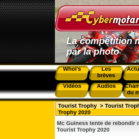
La compétition 
par la photo
Whoi's
Les
Actu
brèves
Vidéos
Audios
Cham
du 
Tourist Trophy
>
Tourist Tro
Trophy 2020
Mc Guiness tente de rebondir 
Tourist Trophy 2020