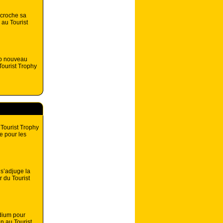
croche sa
 au Tourist
p nouveau
ourist Trophy
 Tourist Trophy
e pour les
s’adjuge la
r du Tourist
dium pour
n au Tourist