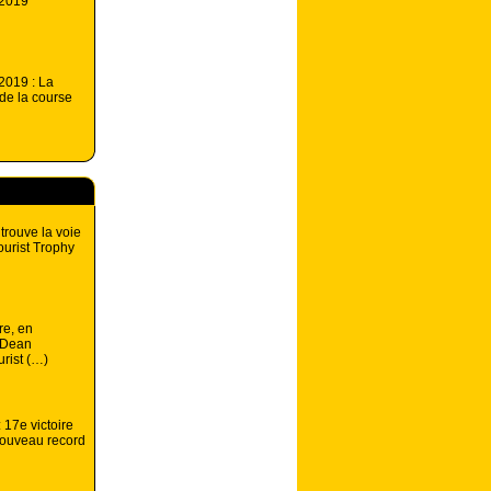
 2019
2019 : La
 de la course
trouve la voie
ourist Trophy
re, en
 Dean
urist (…)
: 17e victoire
nouveau record