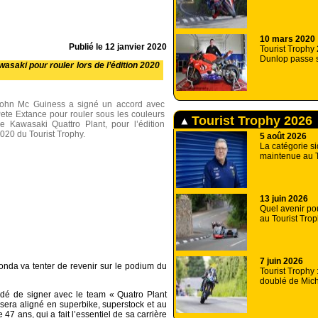
10 mars 2020
Publié le
12 janvier 2020
Tourist Trophy
Dunlop passe s
saki pour rouler lors de l’édition 2020
ohn Mc Guiness a signé un accord avec
ete Extance pour rouler sous les couleurs
Tourist Trophy 2026
e Kawasaki Quattro Plant, pour l’édition
020 du Tourist Trophy.
5 août 2026
La catégorie si
maintenue au T
13 juin 2026
Quel avenir pou
au Tourist Tro
7 juin 2026
onda va tenter de revenir sur le podium du
Tourist Trophy
doublé de Mic
idé de signer avec le team « Quatro Plant
sera aligné en superbike, superstock et au
47 ans, qui a fait l’essentiel de sa carrière