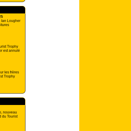
25
: Ian Lougher
oitures
urist Trophy
or est annulé
ur les frères
st Trophy
p, nouveau
d du Tourist