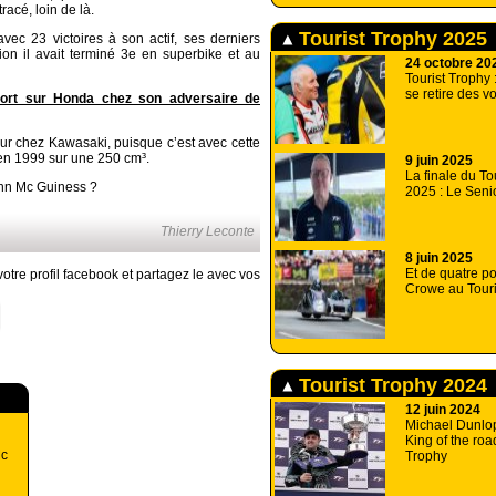
acé, loin de là.
Tourist Trophy 2025
 avec 23 victoires à son actif, ses derniers
tion il avait terminé 3e en superbike et au
24 octobre 20
Tourist Trophy 
se retire des v
ort sur Honda chez son adversaire de
r chez Kawasaki, puisque c’est avec cette
en 1999 sur une 250 cm³.
9 juin 2025
La finale du To
ohn Mc Guiness ?
2025 : Le Seni
Thierry Leconte
8 juin 2025
Et de quatre po
otre profil facebook et partagez le avec vos
Crowe au Touri
Tourist Trophy 2024
12 juin 2024
Michael Dunlo
King of the roa
Mc
Trophy