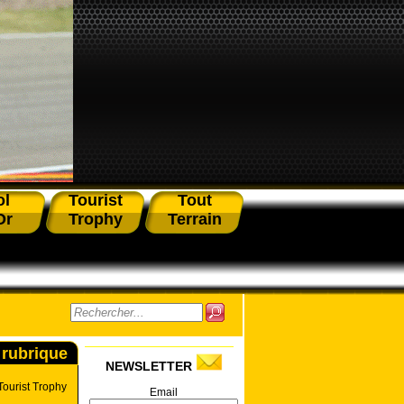
ol
Tourist
Tout
Or
Trophy
Terrain
 rubrique
NEWSLETTER
Tourist Trophy
Email