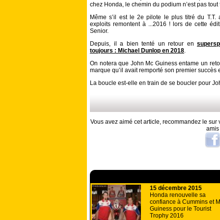
chez Honda, le chemin du podium n’est pas tout tr
Même s’il est le 2e pilote le plus titré du T.T.
exploits remontent à ...2016 ! lors de cette édi
Senior.
Depuis, il a bien tenté un retour en
supersp
toujours : Michael Dunlop en 2018
.
On notera que John Mc Guiness entame un retou
marque qu’il avait remporté son premier succès 
La boucle est-elle en train de se boucler pour J
Vous avez aimé cet article, recommandez le sur v
amis
A lire aussi
15 décembre 2015
Honda renouvelle sa
confiance à Cummins et 
Guiness pour le Tourist
Trophy 2016