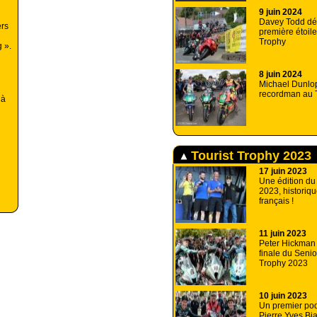
9 juin 2024
Davey Todd dé
ers
première étoile
Trophy
 ».
8 juin 2024
Michael Dunlo
recordman au T
 à
Tourist Trophy 2023
17 juin 2023
Une édition du
2023, historiqu
français !
11 juin 2023
Peter Hickman 
finale du Senio
Trophy 2023
10 juin 2023
Un premier po
Pierre Yves Bia