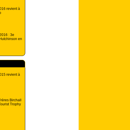
016 revient à
p
2016 : 3e
 Hutchinson en
015 revient à
Frères Birchall
 Tourist Trophy