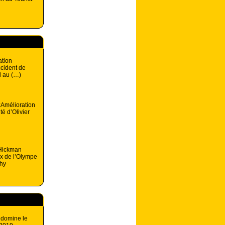
ation
ccident de
l au (…)
:Amélioration
té d’Olivier
 Hickman
ux de l’Olympe
phy
 domine le