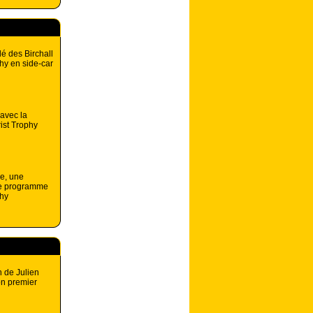
 des Birchall
hy en side-car
avec la
rist Trophy
be, une
 le programme
phy
n de Julien
on premier