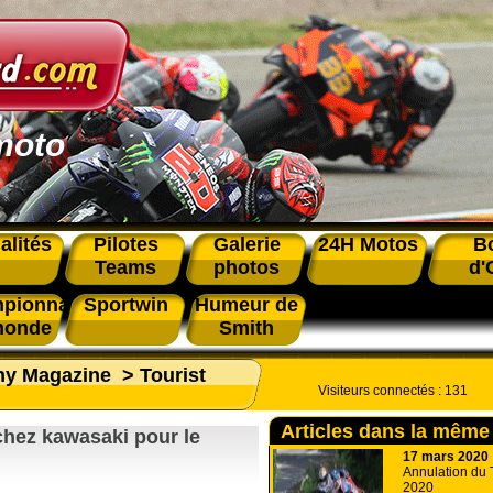
moto
alités
Pilotes
Galerie
24H Motos
B
Teams
photos
d'
pionnat
Sportwin
Humeur de
monde
Smith
phy Magazine
>
Tourist
Visiteurs connectés :
131
Articles dans la même
chez kawasaki pour le
17 mars 2020
Annulation du 
2020