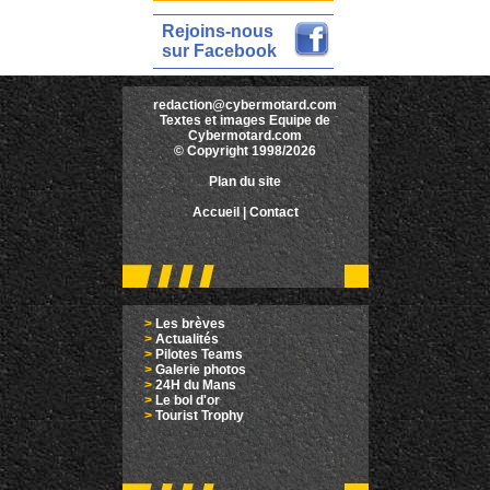
Rejoins-nous
sur Facebook
redaction@cybermotard.com
Textes et images Equipe de
Cybermotard.com
© Copyright 1998/2026
Plan du site
Accueil
|
Contact
>
Les brèves
>
Actualités
>
Pilotes Teams
>
Galerie photos
>
24H du Mans
>
Le bol d'or
>
Tourist Trophy