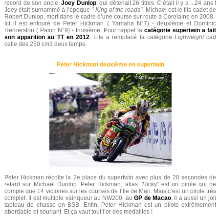
record de son oncle,
Joey Dunlop
, qui détenait 26 titres. C’était il y a ...24 ans !
Joey était surnommé à l’époque
" King of the roads"
. Michael est le fils cadet de
Robert Dunlop, mort dans le cadre d’une course sur route à Corelaine en 2008.
Ici il est entouré de Peter Hickman ( Yamaha N°7) - deuxième et Dominic
Herberston ( Paton N°9) - troisième. Pour rappel la
catégorie supertwin a fait
son apparition au TT en 2012
. Elle a remplacé la catégorie
Lighweight
cad
celle des 250 cm3 deux temps.
Peter Hickman deuxième en supertwin
Peter Hickman récolte la 2e place du supertwin avec plus de 20 secondes de
retard sur Michael Dunlop. Peter Hickman, alias
"Hicky"
est un pilote qui ne
compte que 14 victoires sur les courses de l’Ile de Man. Mais c’est un pilote très
complet. Il est multiple vainqueur au NW200, au
GP de Macao
. Il a aussi un joli
tableau de chasse en BSB. Enfin, Peter Hickman est un pilote extrêmement
abordable et souriant. Et ça vaut tout l’or des médailles !