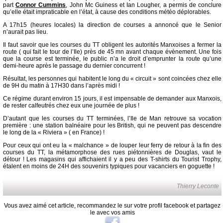
part
Connor Cummins
, John Mc Guiness et Ian Lougher, a permis de conclure
qu’elle était impraticable en l’état, à cause des conditions météo déplorables.
A 17h15 (heures locales) la direction de courses a annoncé que le Senior
n’aurait pas lieu.
Il faut savoir que les courses du TT obligent les autorités Manxoises a fermer la
route ( qui fait le tour de l’Ile) près de 45 mn avant chaque évènement. Une fois
que la course est terminée, le public n’a le droit d’emprunter la route qu’une
demi-heure après le passage du dernier concurrent !
Résultat, les personnes qui habitent le long du « circuit » sont coincées chez elle
de 9H du matin à 17H30 dans l’après midi !
Ce régime durant environ 15 jours, il est impensable de demander aux Manxois,
de rester calfeutrés chez eux une journée de plus !
D’autant que les courses du TT terminées, l’Ile de Man retrouve sa vocation
première : une station balnéaire pour les British, qui ne peuvent pas descendre
le long de la « Riviera » ( en France) !
Pour ceux qui ont eu la « malchance » de louper leur ferry de retour à la fin des
courses du TT, la métamorphose des rues piétonnières de Douglas, vaut le
détour ! Les magasins qui affichaient il y a peu des T-shirts du Tourist Trophy,
étalent en moins de 24H des souvenirs typiques pour vacanciers en goguette !
Thierry Leconte
Vous avez aimé cet article, recommandez le sur votre profil facebook et partagez
le avec vos amis