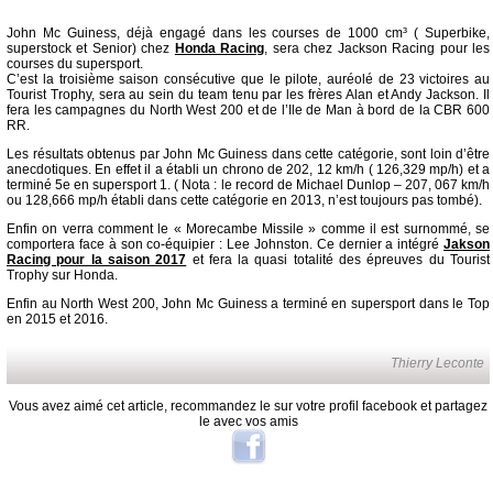
John Mc Guiness, déjà engagé dans les courses de 1000 cm³ ( Superbike,
superstock et Senior) chez
Honda Racing
, sera chez Jackson Racing pour les
courses du supersport.
C’est la troisième saison consécutive que le pilote, auréolé de 23 victoires au
Tourist Trophy, sera au sein du team tenu par les frères Alan et Andy Jackson. Il
fera les campagnes du North West 200 et de l’Ile de Man à bord de la CBR 600
RR.
Les résultats obtenus par John Mc Guiness dans cette catégorie, sont loin d’être
anecdotiques. En effet il a établi un chrono de 202, 12 km/h ( 126,329 mp/h) et a
terminé 5e en supersport 1. ( Nota : le record de Michael Dunlop – 207, 067 km/h
ou 128,666 mp/h établi dans cette catégorie en 2013, n’est toujours pas tombé).
Enfin on verra comment le « Morecambe Missile » comme il est surnommé, se
comportera face à son co-équipier : Lee Johnston. Ce dernier a intégré
Jakson
Racing pour la saison 2017
et fera la quasi totalité des épreuves du Tourist
Trophy sur Honda.
Enfin au North West 200, John Mc Guiness a terminé en supersport dans le Top
en 2015 et 2016.
Thierry Leconte
Vous avez aimé cet article, recommandez le sur votre profil facebook et partagez
le avec vos amis