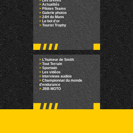
>
Les brèves
>
Actualités
>
Pilotes Teams
>
Galerie photos
>
24H du Mans
>
Le bol d'or
>
Tourist Trophy
>
L'humeur de Smith
>
Tout Terrain
>
Sportwin
>
Les vidéos
>
Interviews audios
>
Championnat du monde
d'endurance
>
JBB MOTO