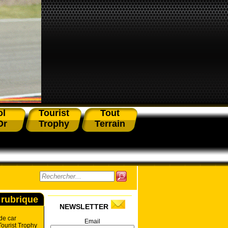
ol
Tourist
Tout
Or
Trophy
Terrain
 rubrique
NEWSLETTER
de car
Email
ourist Trophy