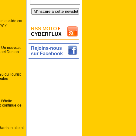
r les side car
phy ?
RSS MOTO
CYBERFLUX
 : Un nouveau
Rejoins-nous
hael Dunlop
sur Facebook
26 du Tourist
oulée
l’étoile
p continue de
arrison atteint