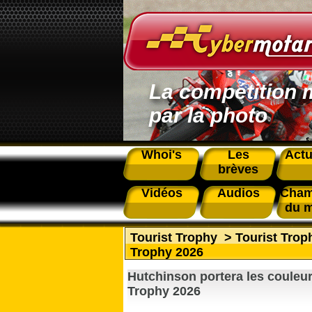
La compétition 
par la photo
Whoi's
Les
Actu
brèves
Vidéos
Audios
Cham
du 
Tourist Trophy
>
Tourist Tro
Trophy 2026
Hutchinson portera les couleur
Trophy 2026