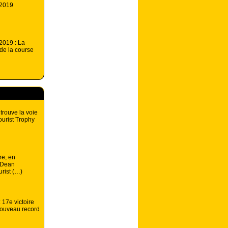
 2019
2019 : La
 de la course
trouve la voie
ourist Trophy
re, en
 Dean
urist (…)
: 17e victoire
nouveau record