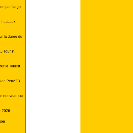
on part large
e haut aux
ur la durée du
au Tourist
r le Tourist
s de Penz’13
de nouveau sur
r 2026
son