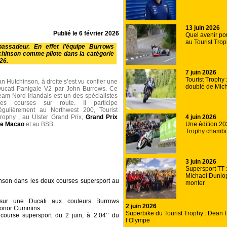
13 juin 2026
Publié le
6 février 2026
Quel avenir pou
au Tourist Tro
assadeur. En effet l’équipe Burrows
hinson comme pilote dans la catégorie
26.
7 juin 2026
Tourist Trophy
an Hutchinson, à droite s’est vu confier une
doublé de Mic
ucati Panigale V2 par John Burrows. Ce
eam Nord Irlandais est un des spécialistes
es courses sur route. Il participe
égulièrement au Northwest 200, Tourist
4 juin 2026
rophy , au Ulster Grand Prix,
Grand Prix
Une édition 20
e Macao
et au BSB.
Trophy chamb
3 juin 2026
Supersport TT : 
Michael Dunlo
nson dans les deux courses supersport au
monter
 sur une Ducati aux couleurs Burrows
2 juin 2026
Conor Cummins.
Superbike du Tourist Trophy : Dean H
course supersport du 2 juin, à 2’04’’ du
l’Olympe