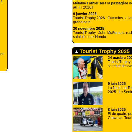
 à
Mélanie Farnier sera la passagère 
au TT 2026 !
9 janvier 2026
Tourist Trophy 2026 : Cummins se la
grand bain
30 novembre 2025
Tourist Trophy : John McGuiness res
sainteté chez Honda
Tourist Trophy 2025
 en
24 octobre 20
Tourist Trophy 
se retire des v
9 juin 2025
La finale du To
2025 : Le Seni
8 juin 2025
Et de quatre po
Crowe au Touri