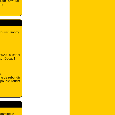
ux de l’Olympe
phy
Tourist Trophy
 2020 : Michael
ur Ducati !
0
te de rebondir
pour le Tourist
 domine le