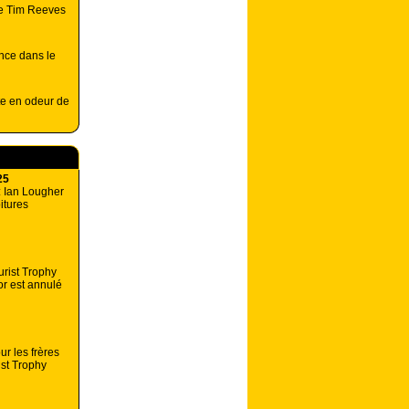
de Tim Reeves
nce dans le
te en odeur de
25
: Ian Lougher
oitures
urist Trophy
or est annulé
ur les frères
st Trophy