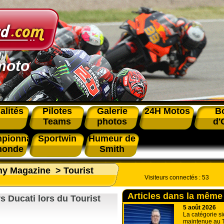
moto
alités
Pilotes
Galerie
24H Motos
B
Teams
photos
d'
pionnat
Sportwin
Humeur de
monde
Smith
phy Magazine
>
Tourist
Visiteurs connectés :
53
Articles dans la même
s Ducati lors du Tourist
5 août 2026
La catégorie si
maintenue au T