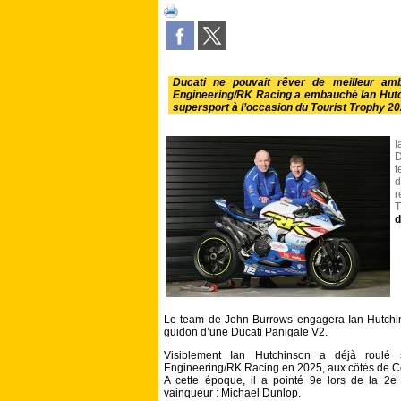
Ducati ne pouvait rêver de meilleur amb
Engineering/RK Racing a embauché Ian Hutc
supersport à l’occasion du Tourist Trophy 20
I
D
t
d
r
T
d
Le team de John Burrows engagera Ian Hutchi
guidon d’une Ducati Panigale V2.
Visiblement Ian Hutchinson a déjà roulé
Engineering/RK Racing en 2025, aux côtés de 
A cette époque, il a pointé 9e lors de la 2e 
vainqueur : Michael Dunlop.