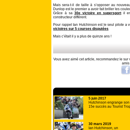
Mais sera-t-il de taille à s’opposer au nouve
Dunlop est le premier a avoir fait briller les coul
Grâce à sa
30e victoire en supersport
il e
constructeur différent.
Pour rappel Ian Hutchinson est le seul pilote a 
victoires sur 5 courses disputées
Mais c’était il y a plus de quinze ans !
Vous avez aimé cet article, recommandez le sur v
amis
A lire aussi
5 juin 2017
Hutchinson engrange son
15e succès au Tourist Tro
30 mars 2019
Ian Hutchinson, un