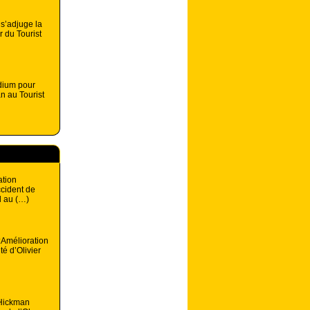
s’adjuge la
r du Tourist
dium pour
n au Tourist
ation
ccident de
l au (…)
:Amélioration
té d’Olivier
 Hickman