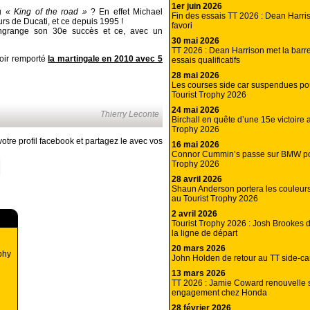
1er juin 2026
au
« King of the road »
? En effet Michael
Fin des essais TT 2026 : Dean Harris
eurs de Ducati, et ce depuis 1995 !
favori
ngrange son 30e succès et ce, avec un
30 mai 2026
TT 2026 : Dean Harrison met la barr
voir remporté
la martingale en 2010 avec 5
essais qualificatifs
28 mai 2026
Les courses side car suspendues po
Tourist Trophy 2026
24 mai 2026
Thierry Leconte
Birchall en quête d’une 15e victoire 
Trophy 2026
otre profil facebook et partagez le avec vos
16 mai 2026
Connor Cummin’s passe sur BMW pou
Trophy 2026
28 avril 2026
Shaun Anderson portera les couleur
au Tourist Trophy 2026
2 avril 2026
Tourist Trophy 2026 : Josh Brookes 
la ligne de départ
20 mars 2026
phy
John Holden de retour au TT side-ca
13 mars 2026
TT 2026 : Jamie Coward renouvelle 
engagement chez Honda
28 février 2026