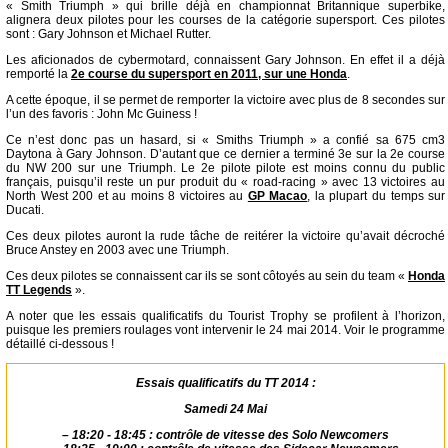
« Smith Triumph » qui brille déjà en championnat Britannique superbike,
alignera deux pilotes pour les courses de la catégorie supersport. Ces pilotes
sont : Gary Johnson et Michael Rutter.
Les aficionados de cybermotard, connaissent Gary Johnson. En effet il a déjà
remporté la
2e course du supersport en 2011, sur une Honda
.
A cette époque, il se permet de remporter la victoire avec plus de 8 secondes sur
l’un des favoris : John Mc Guiness !
Ce n’est donc pas un hasard, si « Smiths Triumph » a confié sa 675 cm3
Daytona à Gary Johnson. D’autant que ce dernier a terminé 3e sur la 2e course
du NW 200 sur une Triumph. Le 2e pilote pilote est moins connu du public
français, puisqu’il reste un pur produit du « road-racing » avec 13 victoires au
North West 200 et au moins 8 victoires au
GP Macao
, la plupart du temps sur
Ducati.
Ces deux pilotes auront la rude tâche de reitérer la victoire qu’avait décroché
Bruce Anstey en 2003 avec une Triumph.
Ces deux pilotes se connaissent car ils se sont côtoyés au sein du team «
Honda
TT Legends
».
A noter que les essais qualificatifs du Tourist Trophy se profilent à l’horizon,
puisque les premiers roulages vont intervenir le 24 mai 2014. Voir le programme
détaillé ci-dessous !
Essais qualificatifs du TT 2014 :
Samedi 24 Mai
–
18:20 - 18:45 : contrôle de vitesse des Solo Newcomers