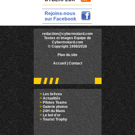
Rejoins-nous
sur Facebook
redaction@cybermotard.com
Textes et images Equipe de
Cybermotard.com
© Copyright 1998/2026
Plan du site
Accueil
|
Contact
>
Les brèves
>
Actualités
>
Pilotes Teams
>
Galerie photos
>
24H du Mans
>
Le bol d'or
>
Tourist Trophy