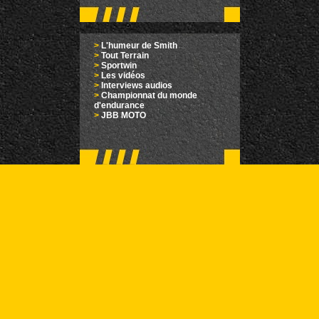
>
L'humeur de Smith
>
Tout Terrain
>
Sportwin
>
Les vidéos
>
Interviews audios
>
Championnat du monde
d'endurance
>
JBB MOTO