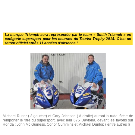
La marque Triumph sera représentée par le team « Smith Triumph » en
catégorie supersport pour les courses du Tourist Trophy 2014. C’est un
retour officiel après 11 années d’absence !
Michael Rutter ( à gauche) et Gary Johnson ( à droite) auront la rude tâche de
remporter le titre du supersport, avec leur 675 Daytona, devant les favoris sur
Honda : John Mc Guiness, Conor Cummins et Michael Dunlop ( entre autres !)