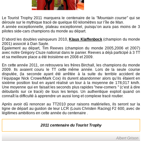
Le Tourist Trophy 2011 marquera le centenaire de la
"Mountain course"
qui se
déroule sur le mythique tracé de quelque 60 kilomètres sur l’île de Man.
A année exceptionnelle, plateau exceptionnel, puisqu’on aura pas moins de 3
pilotes side-cars champions du monde au départ.
D’abord les doubles vainqueurs 2010,
Klaus Klaffenbock
(champion du monde
2001) associé à Dan Sayle.
Egalement au départ, Tim Reeves (champion du monde 2005,2006 et 2007)
avec notre Grégory Cluze national dans le panier. Reeves a déjà participé à 3 TT
et sa meilleure place a été troisième en 2008 et 2009.
En cette année 2011, on retrouvera les frères Birchall, les champions du monde
2009. Ils avaient couru le TT cette même année. Lors de la seule course
disputée, (la seconde ayant été arrêtée à la suite du terrible accident de
l’équipage Nick Crowe/Mark Cox) ils durent abandonner alors qu’ils étaient en
sixième position tout en ayant réalisé un tour à la moyenne de 178,017 km/h.
Une moyenne qui en faisait les seconds plus rapides "new-comers " (c’est à dire
débutants sur ce tracé) de tous les temps. Un authentique exploit quand on
connaît la difficulté à apprendre un aussi long et complexe tracé routier.
Après avoir dû renoncer au TT2010 pour raisons matérielles, ils seront sur la
ligne de départ au guidon de leur LCR (Louis Christen Racing) F2 600, avec de
légitimes ambitions en cette année du centenaire .
2011 centenaire du Tourist Trophy
Albert Grison