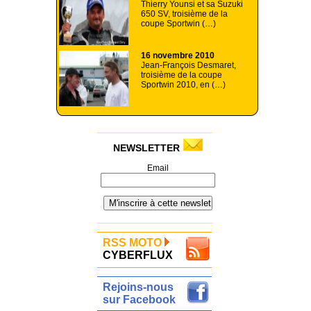
Thierry Younsi et sa Suzuki
650 SV, troisième de la
coupe Sportwin (…)
16 novembre 2010
Jean-François Desmaret,
troisième de la coupe
Sportwin 2010, en (…)
NEWSLETTER
Email
RSS MOTO
CYBERFLUX
Rejoins-nous
sur Facebook