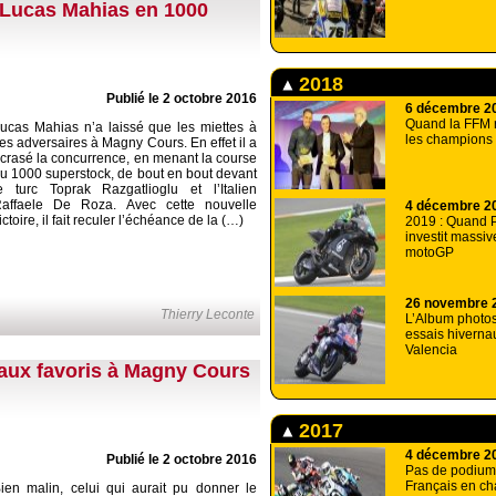
 Lucas Mahias en 1000
2018
Publié le 2 octobre 2016
6 décembre 2
Quand la FFM
ucas Mahias n’a laissé que les miettes à
les champions
es adversaires à Magny Cours. En effet il a
crasé la concurrence, en menant la course
u 1000 superstock, de bout en bout devant
e turc Toprak Razgatlioglu et l’Italien
affaele De Roza. Avec cette nouvelle
4 décembre 2
ictoire, il fait reculer l’échéance de la (…)
2019 : Quand 
investit massi
motoGP
26 novembre 
Thierry Leconte
L’Album photos 
essais hivern
Valencia
e aux favoris à Magny Cours
2017
4 décembre 2
Publié le 2 octobre 2016
Pas de podium
Français en c
ien malin, celui qui aurait pu donner le