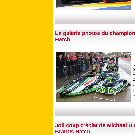
La galerie photos du champion
Hatch
N
b
1
c
F
c
c
Joli coup d’éclat de Michael Du
Brands Hatch