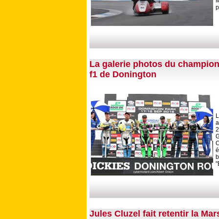
M
p
La galerie photos du champion
f1 de Donington
L
a
2
C
é
b
"
Jules Cluzel fait retentir la M