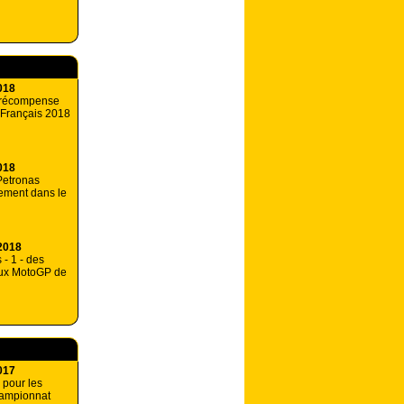
018
 récompense
 Français 2018
018
Petronas
vement dans le
2018
- 1 - des
aux MotoGP de
017
 pour les
hampionnat