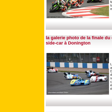
f
l
m
la galerie photo de la finale 
side-car à Donington
L
a
d
s
c
é
é