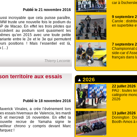
car à 0schersl
Publié le 21 novembre 2016
9 septembre 
ussi incroyable que cela puisse paraître,
Carole : distrib
MW truste une nouvelle fois le podium du
en superbike et
P de Macao. En effet les trois pilotes qui
ccèdent au podium sont quasiment les
êmes qu’en 2015 avec une toute petite
ariante entre le 2e et le 3e qui permutent
eurs positions ! Mais l’essentiel est là,
7 septembre 
a (…)
Championnat 
side-car d’Asse
français dans 
Thierry Leconte
on territoire aux essais
2026
22 juillet 2026
PAU : toutes le
catégorie mond
2026
Publié le 18 novembre 2016
averick Vinales, a crée l’événement lors
es essais hivernaux de Valencia, les mardi
13 juillet 2026
5 et mercredi 16 novembre. En effet la
Donington : Do
nouvelle recrue de Yamaha signe le
Booth-Amos à 
eilleur chrono y compris devant Marc
arquez !