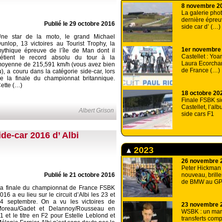
8 novembre 2
La galerie phot
dernière épre
Publié le 29 octobre 2016
side car d’ (…)
ne star de la moto, le grand Michael
unlop, 13 victoires au Tourist Trophy, la
1er novembre
ythique épreuve de l’île de Man dont il
Castellet : Yoa
étient le record absolu du tour à la
Laura Ecorcha
oyenne de 215,591 km/h (vous avez bien
de France (…)
u), a couru dans la catégorie side-car, lors
e la finale du championnat britannique.
ette (…)
18 octobre 20
Finale FSBK si
Castellet, l’al
Albert Grison
side cars F1
ide-car 2016 d’ Albi
2023
26 novembre 
Peter Hickman f
nouveau, brille
Publié le 21 octobre 2016
de BMW au GP
a finale du championnat de France FSBK
016 a eu lieu sur le circuit d’Albi les 23 et
4 septembre. On a vu les victoires de
23 novembre 
oreau/Gadet et Delannoy/Rousseau en
WSBK : un mar
1 et le titre en F2 pour Estelle Leblond et
transferts com