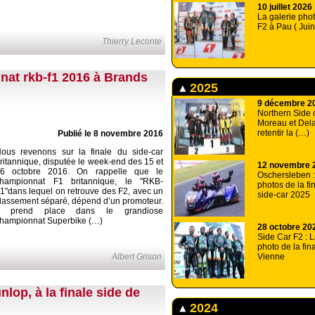
10 juillet 2026
La galerie pho
F2 à Pau ( Jui
Thierry Leconte
nat rkb-f1 2016 à Brands
2025
9 décembre 2
Northern Side 
Moreau et Dela
retentir la (…)
Publié le 8 novembre 2016
ous revenons sur la finale du side-car
ritannique, disputée le week-end des 15 et
12 novembre 
6 octobre 2016. On rappelle que le
Oschersleben :
hampionnat F1 britannique, le "RKB-
photos de la fi
1"dans lequel on retrouve des F2, avec un
side-car 2025
lassement séparé, dépend d’un promoteur.
Il prend place dans le grandiose
hampionnat Superbike (…)
28 octobre 20
Side Car F2 : L
photo de la fin
Albert Grison
Vienne
nlop, à la finale side de
2024