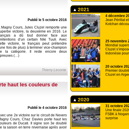
2021
4 décembre 2
Jean Périllat et
Publié le 5 octobre 2016
Kotchan découv
 Magny Cours, Jules Cluzel remporte une
uperbe victoire, la deuxième en 2016. Le
français a dû tout donner face aux
rétentions d’un certain Niki Tuuli. Avec
25 novembre 
ette victoire, le français peut prétendre
Mondial supers
une fois de plus) à terminer vice-champion
Cluzel s’impos
e la catégorie. Il reste encore deux
Indonésie pour
preuves (…)
20 octobre 20
Thierry Leconte
Premier doublé
Cluzel en Arge
te haut les couleurs de
2020
31 octobre 20
Publié le 4 octobre 2016
Une finale 202
FSBK à Nogaro
vec une 2e victoire sur le circuit de Nevers
surprise
agny Cours, Chaz Davies porte haut les
ouleurs de Ducati. Il signe son 3e doublé
e la saison en terre nivernaise après avoir