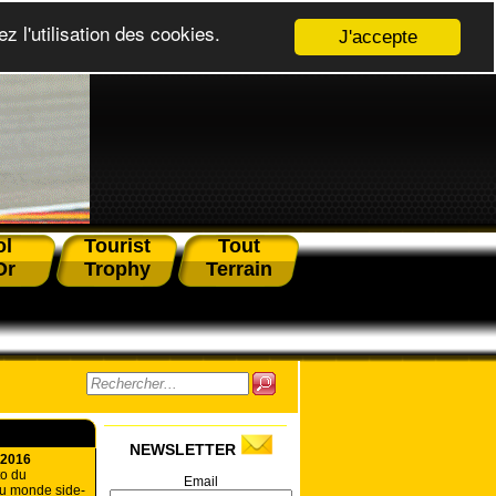
z l'utilisation des cookies.
J'accepte
ol
Tourist
Tout
Or
Trophy
Terrain
NEWSLETTER
 2016
to du
Email
u monde side-