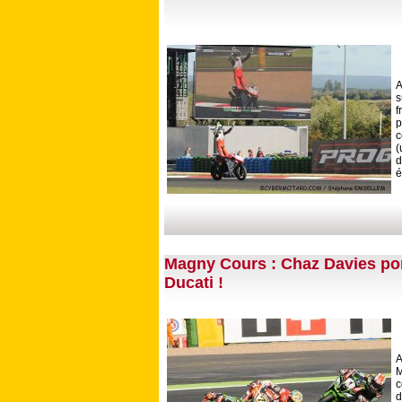
A
s
p
c
(
d
é
Magny Cours : Chaz Davies por
Ducati !
A
M
c
d