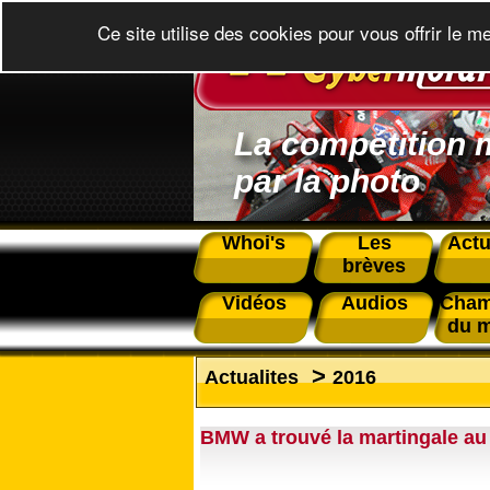
Ce site utilise des cookies pour vous offrir le m
La compétition 
par la photo
Whoi's
Les
Actu
brèves
Vidéos
Audios
Cham
du 
>
Actualites
2016
BMW a trouvé la martingale au