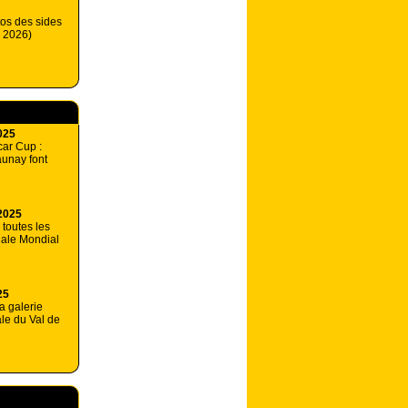
tos des sides
n 2026)
025
car Cup :
unay font
2025
 toutes les
nale Mondial
25
a galerie
ale du Val de