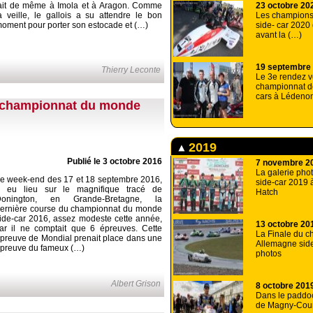
ait de même à Imola et à Aragon. Comme
23 octobre 20
a veille, le gallois a su attendre le bon
Les champions
oment pour porter son estocade et (…)
side- car 2020
avant la (…)
19 septembre
Thierry Leconte
Le 3e rendez 
championnat d
cars à Lédeno
du championnat du monde
2019
Publié le 3 octobre 2016
7 novembre 2
La galerie phot
e week-end des 17 et 18 septembre 2016,
side-car 2019 
 eu lieu sur le magnifique tracé de
Hatch
Donington, en Grande-Bretagne, la
ernière course du championnat du monde
ide-car 2016, assez modeste cette année,
13 octobre 20
ar il ne comptait que 6 épreuves. Cette
La Finale du c
preuve de Mondial prenait place dans une
Allemagne side
preuve du fameux (…)
photos
Albert Grison
8 octobre 201
Dans le paddo
de Magny-Cou