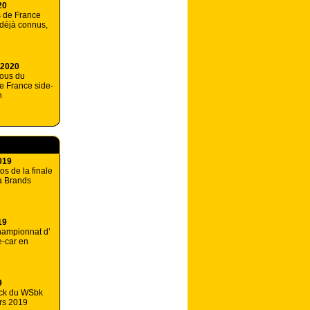
20
 de France
 déjà connus,
 2020
vous du
e France side-
n
019
os de la finale
à Brands
19
hampionnat d’
-car en
9
ck du WSbk
rs 2019