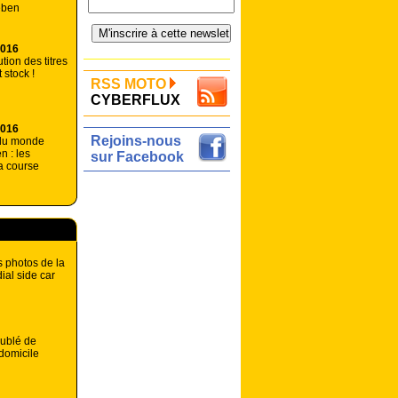
eben
2016
ution des titres
 stock !
RSS MOTO
CYBERFLUX
2016
Rejoins-nous
du monde
n : les
sur Facebook
la course
s photos de la
ial side car
ublé de
domicile