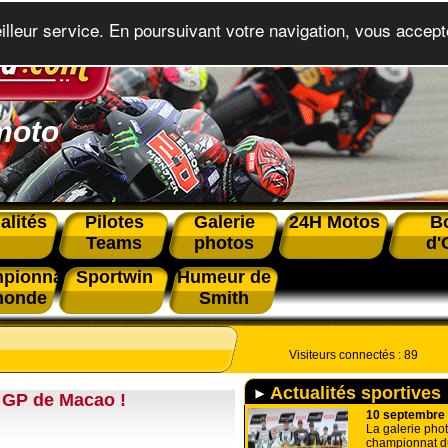
eilleur service. En poursuivant votre navigation, vous accepte
moto
alités
Pilotes
Galerie
24H Motos
B
Teams
photos
d'
pionnat
Sportwin
Humeur de
monde
Smith
Visiteurs connectés :
89
Actualités sportives
 GP de Macao !
10 septembre
La galerie pho
championnat d