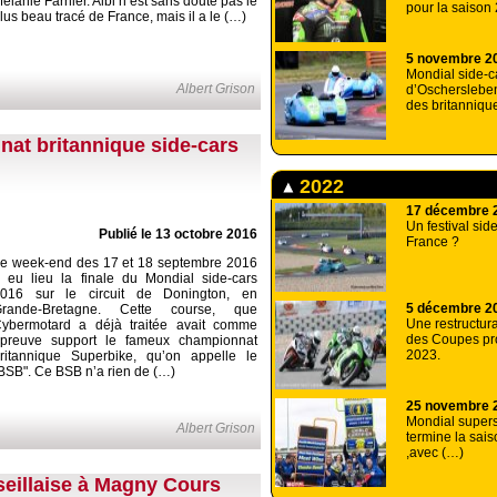
élanie Farnier. Albi n’est sans doute pas le
pour la saison
lus beau tracé de France, mais il a le (…)
5 novembre 2
Mondial side-c
Albert Grison
d’Oschersleben
des britanniqu
nat britannique side-cars
2022
17 décembre 
Un festival sid
Publié le 13 octobre 2016
France ?
e week-end des 17 et 18 septembre 2016
 eu lieu la finale du Mondial side-cars
016 sur le circuit de Donington, en
5 décembre 2
Grande-Bretagne. Cette course, que
Une restructur
ybermotard a déjà traitée avait comme
des Coupes pr
preuve support le fameux championnat
2023.
ritannique Superbike, qu’on appelle le
BSB". Ce BSB n’a rien de (…)
25 novembre 
Mondial supers
Albert Grison
termine la sai
,avec (…)
arseillaise à Magny Cours