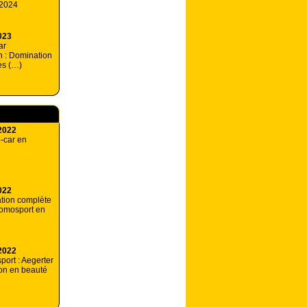
 2024
023
ar
 : Domination
es (…)
2022
e-car en
022
ation complète
omosport en
2022
port : Aegerter
son en beauté