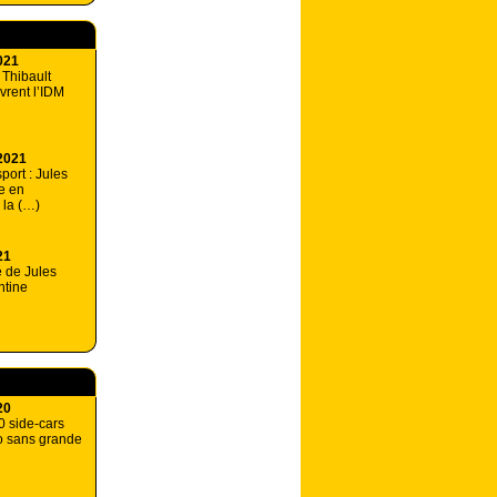
021
 Thibault
rent l’IDM
2021
port : Jules
e en
 la (…)
21
 de Jules
ntine
20
0 side-cars
 sans grande