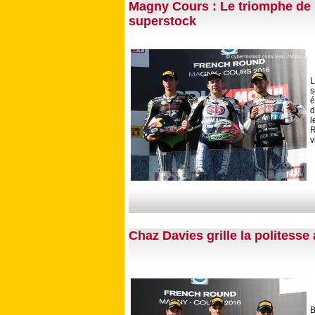
Magny Cours : Le triomphe de
superstock
L
s
é
d
l
R
v
Chaz Davies grille la politess
B