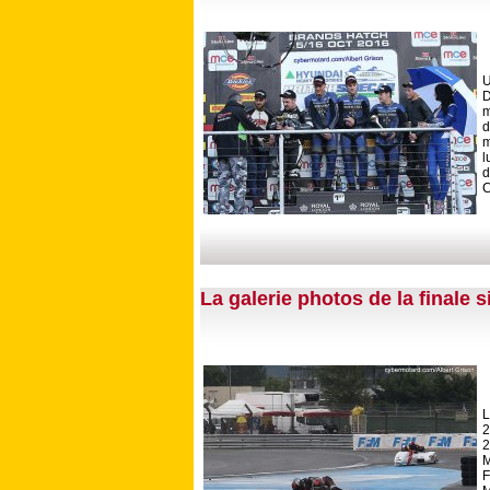
U
D
m
d
m
l
d
C
La galerie photos de la finale s
L
2
2
M
F