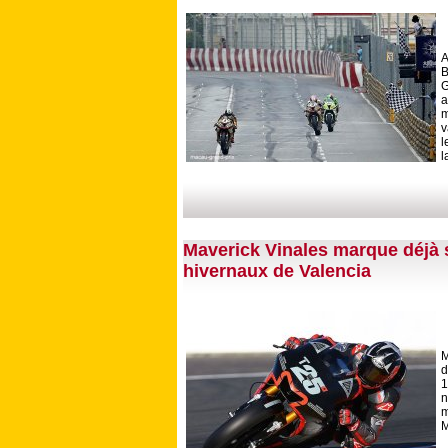
A
B
G
a
m
v
l
l
Maverick Vinales marque déjà s
hivernaux de Valencia
M
d
1
m
M