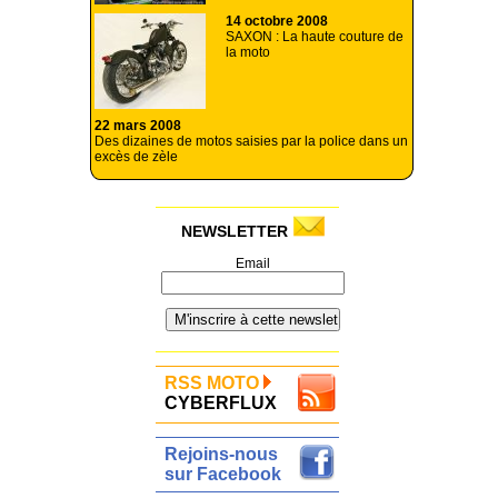
14 octobre 2008
SAXON : La haute couture de
la moto
22 mars 2008
Des dizaines de motos saisies par la police dans un
excès de zèle
NEWSLETTER
Email
RSS MOTO
CYBERFLUX
Rejoins-nous
sur Facebook