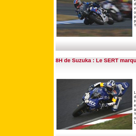
d
v
o
p
p
Y
8H de Suzuka : Le SERT marqu
L
d
H
e
a
Y
o
L