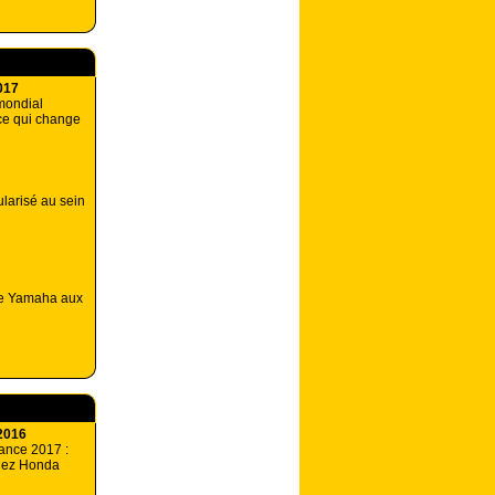
017
mondial
ce qui change
ularisé au sein
e Yamaha aux
2016
ance 2017 :
hez Honda