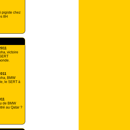
 pigiste chez
es 8H
2011
ha, victoire
 SERT
monde.
2011
Doha, BMW
le, le SERT à
011
ou de BMW
itré au Qatar ?