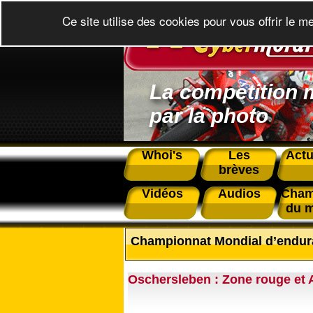
Ce site utilise des cookies pour vous offrir le m
La compétition 
par la photo
Whoi's
Les
Actu
brèves
Vidéos
Audios
Cham
du 
Championnat Mondial d’endu
Oschersleben : Zone rouge et 