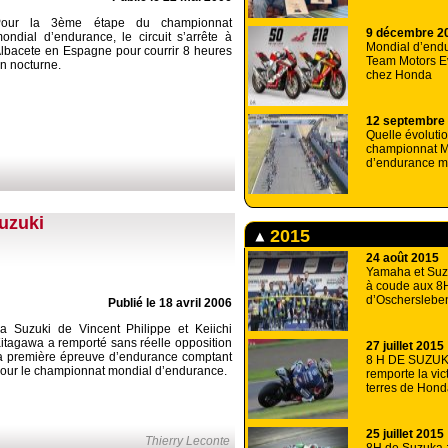
Pour la 3ème étape du championnat
9 décembre 2
ondial d’endurance, le circuit s’arrête à
Mondial d’end
lbacete en Espagne pour courrir 8 heures
Team Motors E
n nocturne.
chez Honda
12 septembre
Quelle évolutio
championnat M
d’endurance m
uzuki
2015
24 août 2015
Yamaha et Suz
à coude aux 8
d’Oscherslebe
Publié le 18 avril 2006
a Suzuki de Vincent Philippe et Keiichi
itagawa a remporté sans réelle opposition
27 juillet 2015
a première épreuve d’endurance comptant
8 H DE SUZUK
our le championnat mondial d’endurance.
remporte la vict
terres de Hond
25 juillet 2015
Thierry Leconte