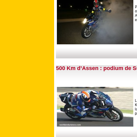
m
A
e
500 Km d’Assen : podium de S
L
K
l
p