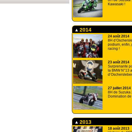
8H de Suzuka :
Kawasaki !
2014
24 août 2014
8H d’Oschersle
podium, enfin,
racing !
23 août 2014
Surprenante po
la BMW N°13 
d’Oscherslebe
27 juillet 2014
8H de Suzuka 
Domination d
2013
18 août 2013