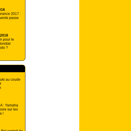
016
urance 2017 :
vents passe
 2016
n pour le
ondial
oto ?
uki au coude
H
n
A : Yamaha
oire sur les
a !