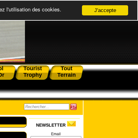
z l'utilisation des cookies.
J'accepte
ol
Tourist
Tout
Or
Trophy
Terrain
NEWSLETTER
Email