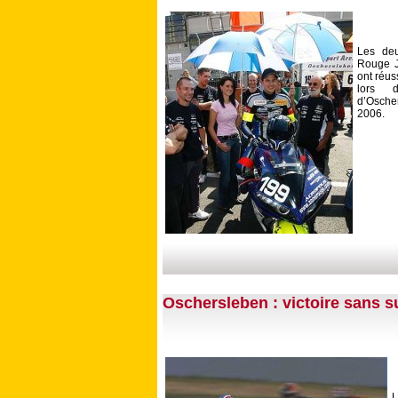
Les deu
Rouge J
ont réus
lors 
d’Osche
2006.
Oschersleben : victoire sans s
L