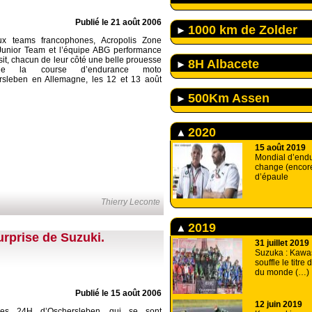
Publié le 21 août 2006
1000 km de Zolder
x teams francophones, Acropolis Zone
unior Team et l’équipe ABG performance
sit, chacun de leur côté une belle prouesse
8H Albacete
de la course d’endurance moto
rsleben en Allemagne, les 12 et 13 août
500Km Assen
2020
15 août 2019
Mondial d’end
change (encore
d’épaule
Thierry Leconte
2019
urprise de Suzuki.
31 juillet 2019
Suzuka : Kawa
souffle le titr
du monde (…)
Publié le 15 août 2006
12 juin 2019
es 24H d’Oschersleben, qui se sont