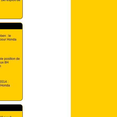
 Bel exploit de
ben : le
 pour Honda
le position de
aux 8H
n
2014 :
e Honda