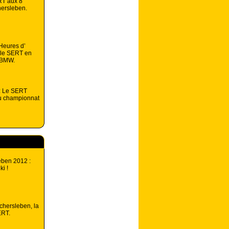
RT aux 8
hersleben.
Heures d’
 le SERT en
 BMW.
: Le SERT
du championnat
eben 2012 :
i !
chersleben, la
ERT.