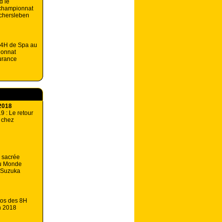
d le
 championnat
chersleben
24H de Spa au
ionnat
urance
2018
 : Le retour
 chez
 sacrée
u Monde
 Suzuka
tos des 8H
n 2018