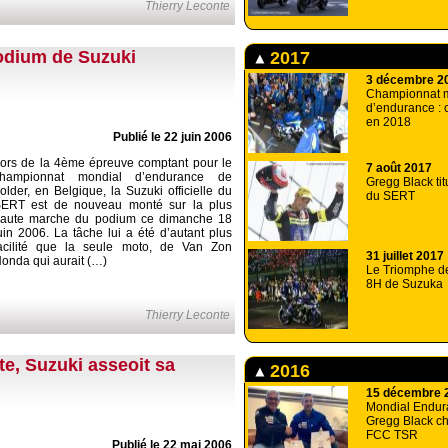
Thierry Leconte
odium de Suzuki
2017
3 décembre 2
Championnat 
d’endurance : 
en 2018
Publié le 22 juin 2006
ors de la 4ème épreuve comptant pour le
7 août 2017
championnat mondial d’endurance de
Gregg Black tit
older, en Belgique, la Suzuki officielle du
du SERT
ERT est de nouveau monté sur la plus
aute marche du podium ce dimanche 18
uin 2006. La tâche lui a été d’autant plus
acilité que la seule moto, de Van Zon
31 juillet 2017
onda qui aurait (…)
Le Triomphe d
8H de Suzuka
Thierry Leconte
e, Suzuki asseoit sa
2016
15 décembre 
Mondial Endur
Gregg Black c
FCC TSR
Publié le 22 mai 2006