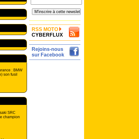
RSS MOTO
CYBERFLUX
Rejoins-nous
sur Facebook
urance : BMW
) son fusil
saki SRC
e de champion