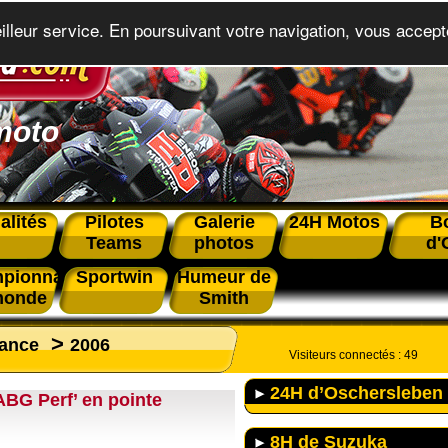
eilleur service. En poursuivant votre navigation, vous accepte
moto
alités
Pilotes
Galerie
24H Motos
B
Teams
photos
d'
pionnat
Sportwin
Humeur de
monde
Smith
>
rance
2006
Visiteurs connectés :
49
24H d’Oschersleben
ABG Perf’ en pointe
8H de Suzuka