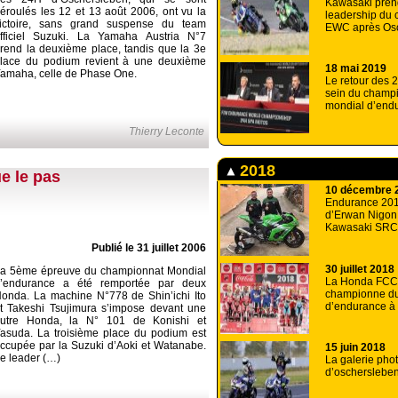
Kawasaki pren
éroulés les 12 et 13 août 2006, ont vu la
leadership du
ictoire, sans grand suspense du team
EWC après Os
fficiel Suzuki. La Yamaha Austria N°7
rend la deuxième place, tandis que la 3e
lace du podium revient à une deuxième
18 mai 2019
amaha, celle de Phase One.
Le retour des 
sein du champ
mondial d’end
Thierry Leconte
2018
e le pas
10 décembre 
Endurance 2019
d’Erwan Nigon
Kawasaki SRC
Publié le 31 juillet 2006
30 juillet 2018
a 5ème épreuve du championnat Mondial
La Honda FCC
’endurance a été remportée par deux
championne d
onda. La machine N°778 de Shin’ichi Ito
d’endurance à
t Takeshi Tsujimura s’impose devant une
utre Honda, la N° 101 de Konishi et
asuda. La troisième place du podium est
ccupée par la Suzuki d’Aoki et Watanabe.
15 juin 2018
e leader (…)
La galerie pho
d’oscherslebe