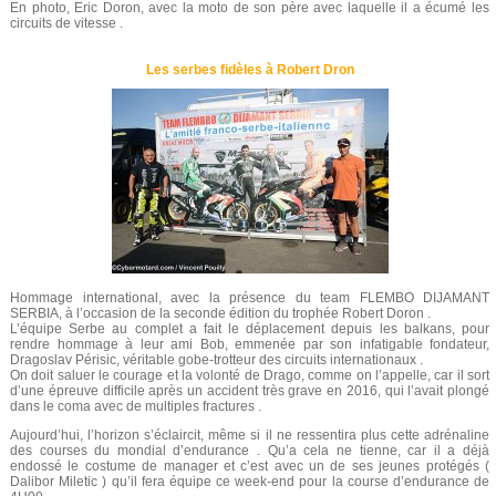
En photo, Eric Doron, avec la moto de son père avec laquelle il a écumé les
circuits de vitesse .
Les serbes fidèles à Robert Dron
Hommage international, avec la présence du team FLEMBO DIJAMANT
SERBIA, à l’occasion de la seconde édition du trophée Robert Doron .
L’équipe Serbe au complet a fait le déplacement depuis les balkans, pour
rendre hommage à leur ami Bob, emmenée par son infatigable fondateur,
Dragoslav Périsic, véritable gobe-trotteur des circuits internationaux .
On doit saluer le courage et la volonté de Drago, comme on l’appelle, car il sort
d’une épreuve difficile après un accident très grave en 2016, qui l’avait plongé
dans le coma avec de multiples fractures .
Aujourd’hui, l’horizon s’éclaircit, même si il ne ressentira plus cette adrénaline
des courses du mondial d’endurance . Qu’a cela ne tienne, car il a déjà
endossé le costume de manager et c’est avec un de ses jeunes protégés (
Dalibor Miletic ) qu’il fera équipe ce week-end pour la course d’endurance de