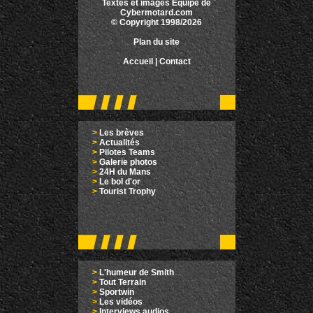
Textes et images Equipe de
Cybermotard.com
© Copyright 1998/2026
Plan du site
Accueil
|
Contact
>
Les brèves
>
Actualités
>
Pilotes Teams
>
Galerie photos
>
24H du Mans
>
Le bol d'or
>
Tourist Trophy
>
L'humeur de Smith
>
Tout Terrain
>
Sportwin
>
Les vidéos
>
Interviews audios