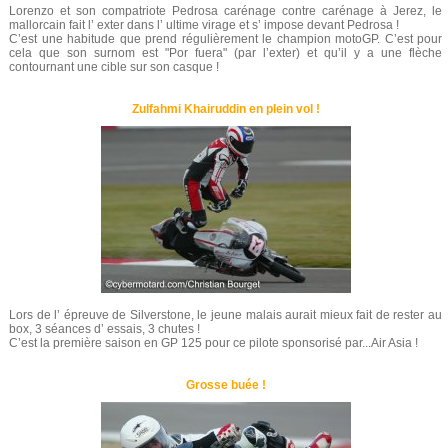
Lorenzo et son compatriote Pedrosa carénage contre carénage à Jerez, le
mallorcain fait l’ exter dans l’ ultime virage et s’ impose devant Pedrosa !
C’est une habitude que prend régulièrement le champion motoGP. C’est pour
cela que son surnom est "Por fuera" (par l’exter) et qu’il y a une flèche
contournant une cible sur son casque !
Zulfahmi Khairuddin en plein vol !
Lors de l’ épreuve de Silverstone, le jeune malais aurait mieux fait de rester au
box, 3 séances d’ essais, 3 chutes !
C’est la première saison en GP 125 pour ce pilote sponsorisé par...Air Asia !
Grosse buée !