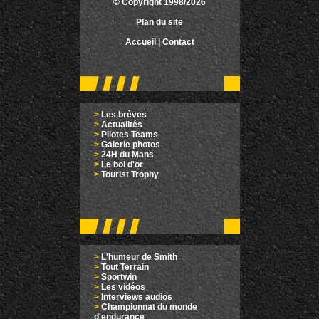
© Copyright 1998/2026
Plan du site
Accueil
|
Contact
>
Les brèves
>
Actualités
>
Pilotes Teams
>
Galerie photos
>
24H du Mans
>
Le bol d'or
>
Tourist Trophy
>
L'humeur de Smith
>
Tout Terrain
>
Sportwin
>
Les vidéos
>
Interviews audios
>
Championnat du monde
d'endurance