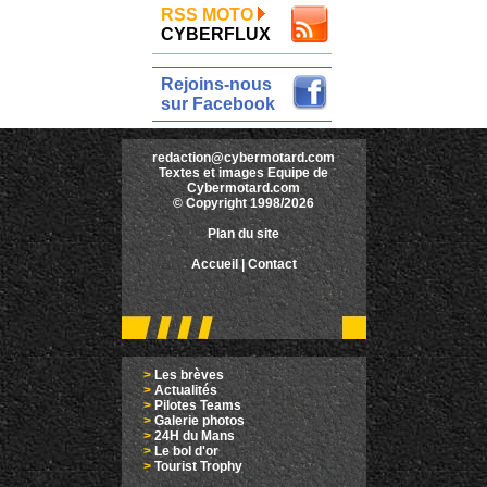
RSS MOTO
CYBERFLUX
Rejoins-nous
sur Facebook
redaction@cybermotard.com
Textes et images Equipe de
Cybermotard.com
© Copyright 1998/2026
Plan du site
Accueil
|
Contact
>
Les brèves
>
Actualités
>
Pilotes Teams
>
Galerie photos
>
24H du Mans
>
Le bol d'or
>
Tourist Trophy