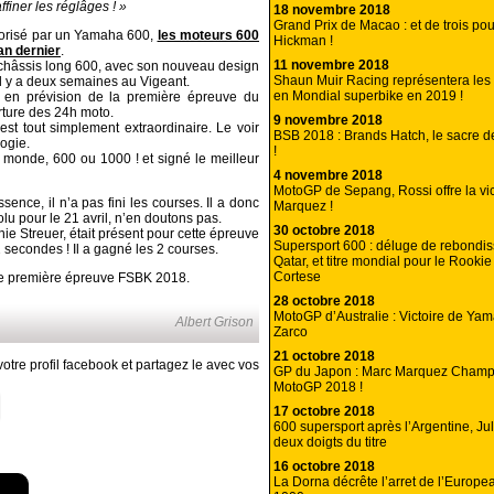
ffiner les réglâges ! »
18 novembre 2018
Grand Prix de Macao : et de trois pou
otorisé par un Yamaha 600,
les moteurs 600
Hickman !
’an dernier
.
11 novembre 2018
 châssis long 600, avec son nouveau design
Shaun Muir Racing représentera le
il y a deux semaines au Vigeant.
en Mondial superbike en 2019 !
e en prévision de la première épreuve du
erture des 24h moto.
9 novembre 2018
l est tout simplement extraordinaire. Le voir
BSB 2018 : Brands Hatch, le sacre 
ogie.
!
e monde, 600 ou 1000 ! et signé le meilleur
4 novembre 2018
MotoGP de Sepang, Rossi offre la vic
ce, il n’a pas fini les courses. Il a donc
Marquez !
lu pour le 21 avril, n’en doutons pas.
30 octobre 2018
e Streuer, était présent pour cette épreuve
Supersport 600 : déluge de rebondi
secondes ! Il a gagné les 2 courses.
Qatar, et titre mondial pour le Rooki
Cortese
te première épreuve FSBK 2018.
28 octobre 2018
MotoGP d’Australie : Victoire de Yam
Albert Grison
Zarco
21 octobre 2018
otre profil facebook et partagez le avec vos
GP du Japon : Marc Marquez Cham
MotoGP 2018 !
17 octobre 2018
600 supersport après l’Argentine, Ju
deux doigts du titre
16 octobre 2018
La Dorna décrête l’arret de l’Europ