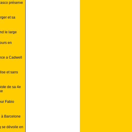
rasco préserve
rger et sa
d le large
ours en
ance a Cadwell
lise et sans
iste de sa 4e
ke
our Fabio
o à Barcelone
 se dévoile en