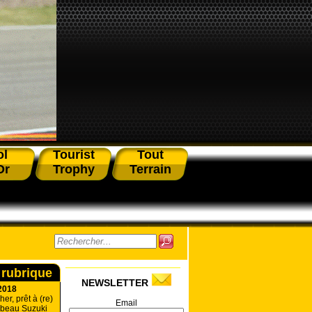
ol
Tourist
Tout
Or
Trophy
Terrain
 rubrique
NEWSLETTER
2018
r, prêt à (re)
Email
mbeau Suzuki