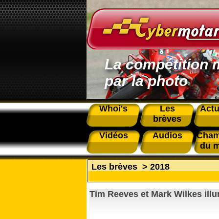
La compétition 
par la photo
Whoi's
Les
Actu
brèves
Vidéos
Audios
Cham
du 
Les brèves
>
2018
Tim Reeves et Mark Wilkes ill