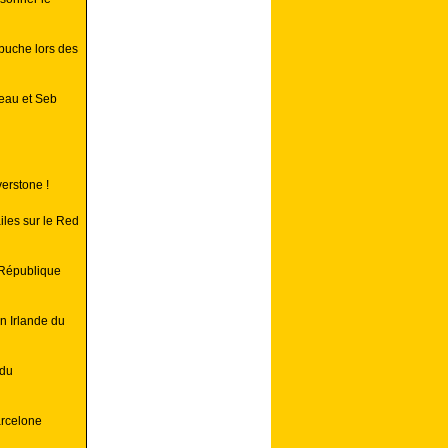
buche lors des
reau et Seb
verstone !
iles sur le Red
 République
n Irlande du
 du
rcelone