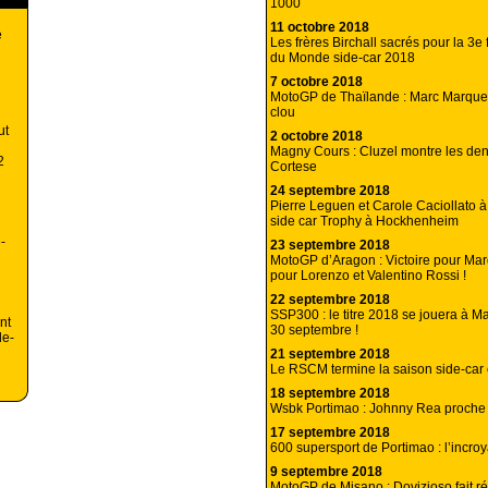
1000
11 octobre 2018
e
Les frères Birchall sacrés pour la 3e
du Monde side-car 2018
7 octobre 2018
MotoGP de Thaïlande : Marc Marque
clou
ut
2 octobre 2018
Magny Cours : Cluzel montre les den
2
Cortese
24 septembre 2018
Pierre Leguen et Carole Caciollato à 
side car Trophy à Hockhenheim
-
23 septembre 2018
MotoGP d’Aragon : Victoire pour Mar
pour Lorenzo et Valentino Rossi !
22 septembre 2018
SSP300 : le titre 2018 se jouera à M
nt
30 septembre !
de-
21 septembre 2018
Le RSCM termine la saison side-car
18 septembre 2018
Wsbk Portimao : Johnny Rea proche 
17 septembre 2018
600 supersport de Portimao : l’incroy
9 septembre 2018
MotoGP de Misano : Dovizioso fait r