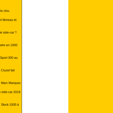
le clou
el Moreau et
e side-car ?
oudre en 1000
rSport 300 au
 Cluzel fait
e Marc Marquez
 side-car 2018
n Stock 1000 à