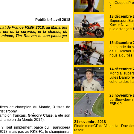
en Coupes Pro
?
18 décembre 
Publié le
6 avril 2018
Supersport Eur
Xavier Navand 
nnat de France FSBK 2018, au Mans, les
pilote français !
s ont eu la surprise, et la chance, de
re minute, Tim Reeves et son passager
15 décembre 
Le monde du s
deuil : Michel
nous a quittés
14 décembre 
Mondial supers
Jules Danilo re
cohorte des fr
23 novembre 
Le Showdown 
FSBK ?
 titres de champion du Monde, 3 titres de
ist Trophy.
hampion français,
Grégory Cluze
, a été son
 champion du Monde 2014).
21 novembre 2018
Finale motoGP de Valencia : Dovizioso
 Tout simplement parce qu’il participera
rasoir !
2018, mais pas au RKB-F1, le championnat