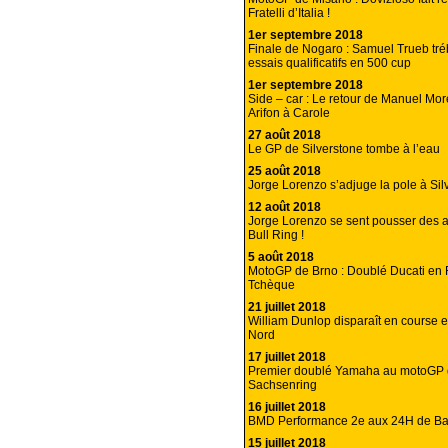
Fratelli d’Italia !
1er septembre 2018
Finale de Nogaro : Samuel Trueb tré
essais qualificatifs en 500 cup
1er septembre 2018
Side – car : Le retour de Manuel Mo
Arifon à Carole
27 août 2018
Le GP de Silverstone tombe à l’eau
25 août 2018
Jorge Lorenzo s’adjuge la pole à Sil
12 août 2018
Jorge Lorenzo se sent pousser des a
Bull Ring !
5 août 2018
MotoGP de Brno : Doublé Ducati en
Tchèque
21 juillet 2018
William Dunlop disparaît en course e
Nord
17 juillet 2018
Premier doublé Yamaha au motoGP
Sachsenring
16 juillet 2018
BMD Performance 2e aux 24H de Ba
15 juillet 2018