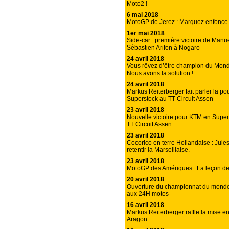
Moto2 !
6 mai 2018
MotoGP de Jerez : Marquez enfonce 
1er mai 2018
Side-car : première victoire de Manu
Sébastien Arifon à Nogaro
24 avril 2018
Vous rêvez d’être champion du Mond
Nous avons la solution !
24 avril 2018
Markus Reiterberger fait parler la p
Superstock au TT Circuit Assen
23 avril 2018
Nouvelle victoire pour KTM en Supe
TT Circuit Assen
23 avril 2018
Cocorico en terre Hollandaise : Jules
retentir la Marseillaise.
23 avril 2018
MotoGP des Amériques : La leçon d
20 avril 2018
Ouverture du championnat du monde
aux 24H motos
16 avril 2018
Markus Reiterberger raffle la mise e
Aragon