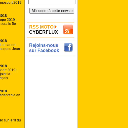
mosport 2019
2018
ope 2019 :
sera le 5e
RSS MOTO
CYBERFLUX
2018
ide-car en
Rejoins-nous
 Jacques-Jean
sur Facebook
2018
port 2019 :
joint la
ançais
2018
adaptable en
 sur le fil du