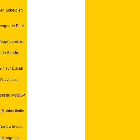
lien Scheib en
ssager de Paul
Jorge Lorenzo !
e de Sandro
win sur Ducati
RV avec son
lors du MotoGP
, Mahias limite
se 1 à Imola !
hallenge en