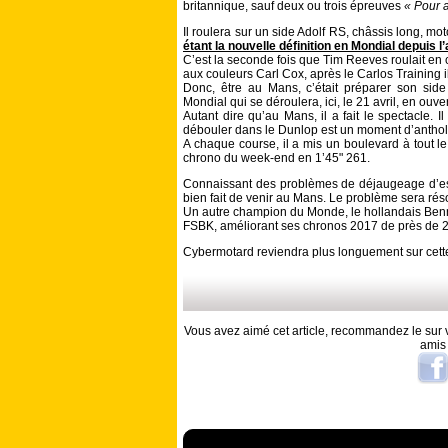
britannique, sauf deux ou trois épreuves
« Pour a
Il roulera sur un side Adolf RS, châssis long, m
étant la nouvelle définition en Mondial depuis l
C’est la seconde fois que Tim Reeves roulait en
aux couleurs Carl Cox, après le Carlos Training 
Donc, être au Mans, c’était préparer son sid
Mondial qui se déroulera, ici, le 21 avril, en ouv
Autant dire qu’au Mans, il a fait le spectacle. I
débouler dans le Dunlop est un moment d’anthol
A chaque course, il a mis un boulevard à tout l
chrono du week-end en 1’45" 261.
Connaissant des problèmes de déjaugeage d’essen
bien fait de venir au Mans. Le problème sera réso
Un autre champion du Monde, le hollandais Benni
FSBK, améliorant ses chronos 2017 de près de 2 
Cybermotard reviendra plus longuement sur cet
Vous avez aimé cet article, recommandez le sur v
amis
A lire aussi