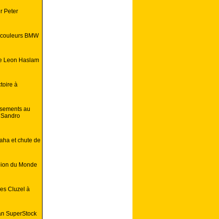
r Peter
s couleurs BMW
de Leon Haslam
toire à
ssements au
e Sandro
aha et chute de
pion du Monde
les Cluzel à
ean SuperStock