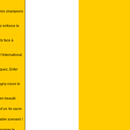
 fois champions
z enfonce le
ts face à
l’International
quez, Enfer
agny-cours le
 en beauté
d’un 4e sacre
able scenario !
ésonner le