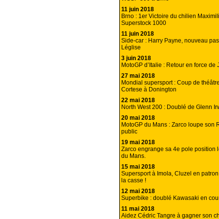
11 juin 2018
Brno : 1er Victoire du chilien Maximi
Superstock 1000
11 juin 2018
Side-car : Harry Payne, nouveau pa
Léglise
3 juin 2018
MotoGP d’Italie : Retour en force de 
27 mai 2018
Mondial supersport : Coup de théâtr
Cortese à Donington
22 mai 2018
North West 200 : Doublé de Glenn Ir
20 mai 2018
MotoGP du Mans : Zarco loupe son 
public
19 mai 2018
Zarco engrange sa 4e pole position 
du Mans.
15 mai 2018
Supersport à Imola, Cluzel en patron
la casse !
12 mai 2018
Superbike : doublé Kawasaki en cour
11 mai 2018
Aidez Cédric Tangre à gagner son c