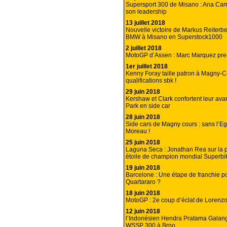
Supersport 300 de Misano : Ana Car
son leadership
13 juillet 2018
Nouvelle victoire de Markus Reiterbe
BMW à Misano en Superstock1000
2 juillet 2018
MotoGP d’Assen : Marc Marquez pren
1er juillet 2018
Kenny Foray taille patron à Magny-C
qualifications sbk !
29 juin 2018
Kershaw et Clark confortent leur av
Park en side car
28 juin 2018
Side cars de Magny cours : sans l’Eg
Moreau !
25 juin 2018
Laguna Seca : Jonathan Rea sur la p
étoile de champion mondial Superbi
19 juin 2018
Barcelone : Une étape de franchie p
Quartararo ?
18 juin 2018
MotoGP : 2e coup d’éclat de Lorenz
12 juin 2018
l’Indonésien Hendra Pratama Galang
WSSP 300 à Brno