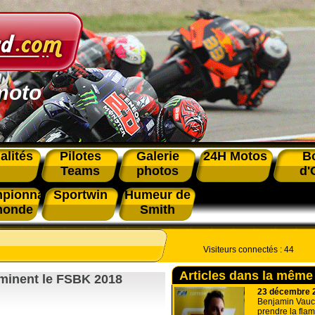
moto
alités
Pilotes
Galerie
24H Motos
B
Teams
photos
d'
pionnat
Sportwin
Humeur de
monde
Smith
Visiteurs connectés :
44
Articles dans la même
uminent le FSBK 2018
23 décembre 
Benjamin Vauche
prendre la fla