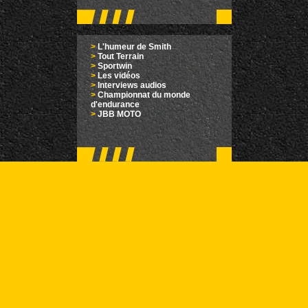
>
L'humeur de Smith
>
Tout Terrain
>
Sportwin
>
Les vidéos
>
Interviews audios
>
Championnat du monde
d'endurance
>
JBB MOTO