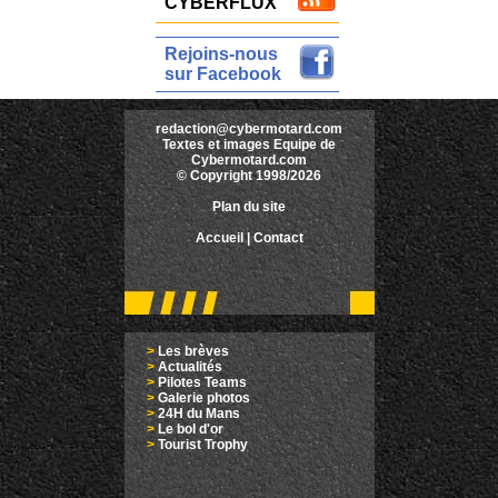
CYBERFLUX
Rejoins-nous
sur Facebook
redaction@cybermotard.com
Textes et images Equipe de
Cybermotard.com
© Copyright 1998/2026
Plan du site
Accueil
|
Contact
>
Les brèves
>
Actualités
>
Pilotes Teams
>
Galerie photos
>
24H du Mans
>
Le bol d'or
>
Tourist Trophy