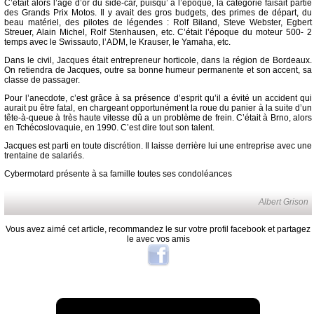
C’était alors l’âge d’or du side-car, puisqu’ à l’époque, la catégorie faisait partie
des Grands Prix Motos. Il y avait des gros budgets, des primes de départ, du
beau matériel, des pilotes de légendes : Rolf Biland, Steve Webster, Egbert
Streuer, Alain Michel, Rolf Stenhausen, etc. C’était l’époque du moteur 500- 2
temps avec le Swissauto, l’ADM, le Krauser, le Yamaha, etc.
Dans le civil, Jacques était entrepreneur horticole, dans la région de Bordeaux.
On retiendra de Jacques, outre sa bonne humeur permanente et son accent, sa
classe de passager.
Pour l’anecdote, c’est grâce à sa présence d’esprit qu’il a évité un accident qui
aurait pu être fatal, en chargeant opportunément la roue du panier à la suite d’un
tête-à-queue à très haute vitesse dû a un problème de frein. C’était à Brno, alors
en Tchécoslovaquie, en 1990. C’est dire tout son talent.
Jacques est parti en toute discrétion. Il laisse derrière lui une entreprise avec une
trentaine de salariés.
Cybermotard présente à sa famille toutes ses condoléances
Albert Grison
Vous avez aimé cet article, recommandez le sur votre profil facebook et partagez
le avec vos amis
A lire aussi