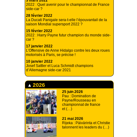
5 mars 2022
2022 : Quel avenir pour le championnat de France
side-car ?
28 février 2022
La Ducati Panigale sera-t-elle l’épouvantail de la
saison Mondial supersport 2022 ?
15 février 2022
2022 : Harry Payne futur champion du monde side-
car ?
17 janvier 2022
L’Offensive de Anne Hidalgo contre les deux roues
motorisés à Paris, se précise !
10 janvier 2022
Josef Sattler et Luca Schmidt champions
d’Allemagne side-car 2021
2026
25 juin 2026
Pau : Domination de
Payne/Rousseau en
championnat de france
et (…)
21 mai 2026
Rijeka : Päivärinta et Christie
talonnent les leaders du (…)