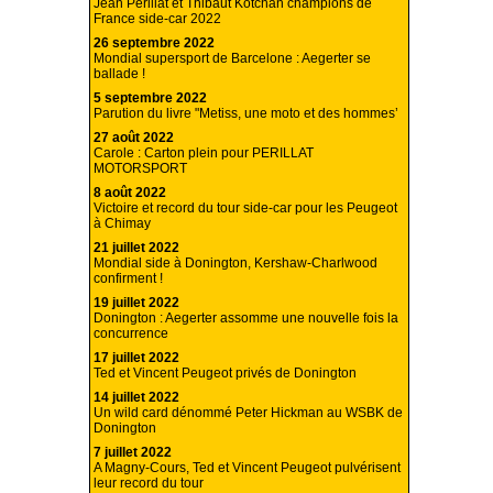
Jean Périllat et Thibaut Kotchan champions de
France side-car 2022
26 septembre 2022
Mondial supersport de Barcelone : Aegerter se
ballade !
5 septembre 2022
Parution du livre "Metiss, une moto et des hommes’
27 août 2022
Carole : Carton plein pour PERILLAT
MOTORSPORT
8 août 2022
Victoire et record du tour side-car pour les Peugeot
à Chimay
21 juillet 2022
Mondial side à Donington, Kershaw-Charlwood
confirment !
19 juillet 2022
Donington : Aegerter assomme une nouvelle fois la
concurrence
17 juillet 2022
Ted et Vincent Peugeot privés de Donington
14 juillet 2022
Un wild card dénommé Peter Hickman au WSBK de
Donington
7 juillet 2022
A Magny-Cours, Ted et Vincent Peugeot pulvérisent
leur record du tour