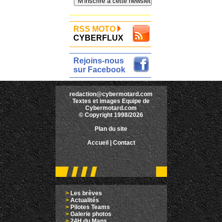
RSS MOTO
CYBERFLUX
Rejoins-nous
sur Facebook
redaction@cybermotard.com
Textes et images Equipe de
Cybermotard.com
© Copyright 1998/2026
Plan du site
Accueil
|
Contact
>
Les brèves
>
Actualités
>
Pilotes Teams
>
Galerie photos
>
24H du Mans