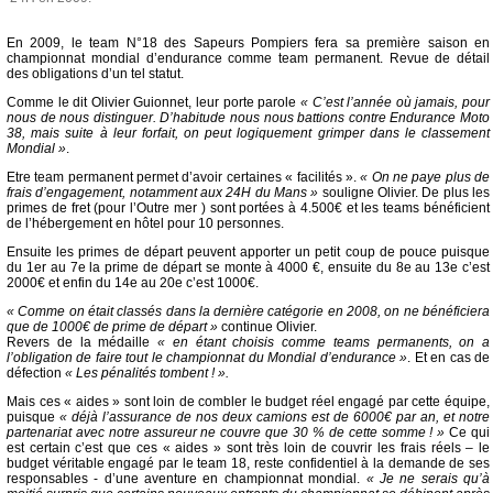
En 2009, le team N°18 des Sapeurs Pompiers fera sa première saison en
championnat mondial d’endurance comme team permanent. Revue de détail
des obligations d’un tel statut.
Comme le dit Olivier Guionnet, leur porte parole
« C’est l’année où jamais, pour
nous de nous distinguer. D’habitude nous nous battions contre Endurance Moto
38, mais suite à leur forfait, on peut logiquement grimper dans le classement
Mondial »
.
Etre team permanent permet d’avoir certaines « facilités ».
« On ne paye plus de
frais d’engagement, notamment aux 24H du Mans »
souligne Olivier. De plus les
primes de fret (pour l’Outre mer ) sont portées à 4.500€ et les teams bénéficient
de l’hébergement en hôtel pour 10 personnes.
Ensuite les primes de départ peuvent apporter un petit coup de pouce puisque
du 1er au 7e la prime de départ se monte à 4000 €, ensuite du 8e au 13e c’est
2000€ et enfin du 14e au 20e c’est 1000€.
« Comme on était classés dans la dernière catégorie en 2008, on ne bénéficiera
que de 1000€ de prime de départ »
continue Olivier.
Revers de la médaille
« en étant choisis comme teams permanents, on a
l’obligation de faire tout le championnat du Mondial d’endurance »
. Et en cas de
défection
« Les pénalités tombent ! ».
Mais ces « aides » sont loin de combler le budget réel engagé par cette équipe,
puisque
« déjà l’assurance de nos deux camions est de 6000€ par an, et notre
partenariat avec notre assureur ne couvre que 30 % de cette somme ! »
Ce qui
est certain c’est que ces « aides » sont très loin de couvrir les frais réels – le
budget véritable engagé par le team 18, reste confidentiel à la demande de ses
responsables - d’une aventure en championnat mondial.
« Je ne serais qu’à