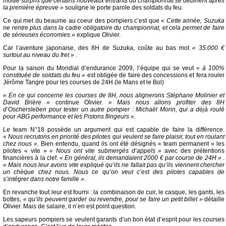
moitié surpris que certains nouveaux entrants du championnat se débinent après
la première épreuve »
souligne le porte parole des soldats du feu.
Ce qui met du beaume au coeur des pompiers c’est que
« Cette année, Suzuka
ne rentre plus dans la cadre obligatoire du championnat, et cela permet de faire
de sérieuses économies »
explique Olivier.
Car l’aventure japonaise, des 8H de Suzuka, coûte au bas mot
« 35.000 €
surtout au niveau du fret »
.
Pour la saison du Mondial d’endurance 2009, l’équipe qui se veut
« à 100%
constituée de soldats du feu »
est obligée de faire des concessions et fera rouler
Jérôme Tangre pour les courses de 24H (le Mans et le Bol)
« En ce qui concerne les courses de 8H, nous alignerons Stéphane Molinier et
David Brière »
continue Olivier.
« Mais nous allons profiter des 8H
d’Oschersleben pour tester un autre pompier : Michaël Morin, qui a déjà roulé
pour ABG performance et les Pistons flingeurs ».
Le team N°18 possède un argument qui est capable de faire la différence.
« Nous recrutons en priorité des pilotes qui veulent se faire plaisir, tout en roulant
chez nous ».
Bien entendu, quand ils ont été désignés « team permanent » les
pilotes « vite »
« Nous ont vite submergés d’appels »
avec des prétentions
financières à la clef.
« En général, ils demandaient 2000 € par course de 24H »
.
« Mais nous leur avons vite expliqué qu’ils ne fallait pas qu’ils viennent chercher
un chèque chez nous. Nous ce qu’on veut c’est des pilotes capables de
s’intégrer dans notre famille ».
En revanche tout leur est fourni : la combinaison de cuir, le casque, les gants, les
bottes,
« qu’ils peuvent garder ou revendre, pour se faire un petit billet »
détaille
Olivier. Mais de salaire, il n’en est point question.
Les sapeurs pompiers se veulent garants d’un bon état d’esprit pour les courses