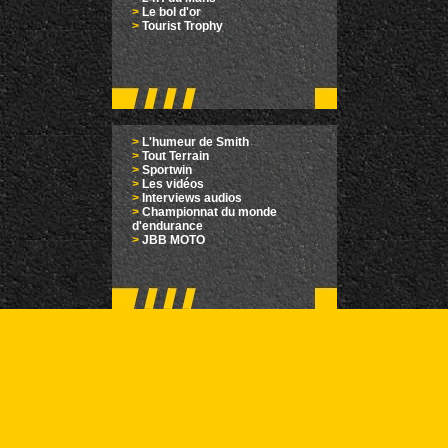
>
Le bol d'or
>
Tourist Trophy
>
L'humeur de Smith
>
Tout Terrain
>
Sportwin
>
Les vidéos
>
Interviews audios
>
Championnat du monde
d'endurance
>
JBB MOTO