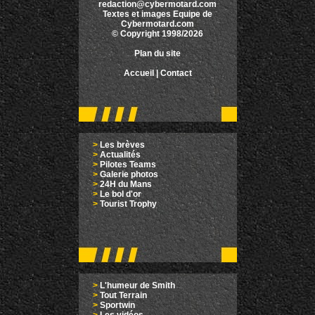
redaction@cybermotard.com
Textes et images Equipe de
Cybermotard.com
© Copyright 1998/2026
Plan du site
Accueil
|
Contact
>
Les brèves
>
Actualités
>
Pilotes Teams
>
Galerie photos
>
24H du Mans
>
Le bol d'or
>
Tourist Trophy
>
L'humeur de Smith
>
Tout Terrain
>
Sportwin