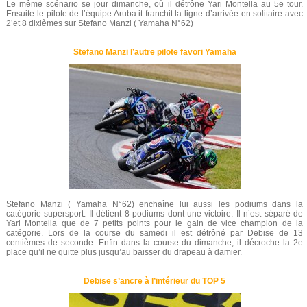
Le même scénario se jour dimanche, où il détrône Yari Montella au 5e tour.
Ensuite le pilote de l’équipe Aruba.it franchit la ligne d’arrivée en solitaire avec
2’et 8 dixièmes sur Stefano Manzi ( Yamaha N°62)
Stefano Manzi l’autre pilote favori Yamaha
Stefano Manzi ( Yamaha N°62) enchaîne lui aussi les podiums dans la
catégorie supersport. Il détient 8 podiums dont une victoire. Il n’est séparé de
Yari Montella que de 7 petits points pour le gain de vice champion de la
catégorie. Lors de la course du samedi il est détrôné par Debise de 13
centièmes de seconde. Enfin dans la course du dimanche, il décroche la 2e
place qu’il ne quitte plus jusqu’au baisser du drapeau à damier.
Debise s’ancre à l’intérieur du TOP 5