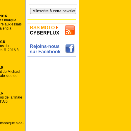
2016
les marque
oire aux essais
RSS MOTO
alencia
CYBERFLUX
016
tos du
Rejoins-nous
b-f1 2016 à
sur Facebook
16
at de Michael
nale side de
16
os de la finale
’ Albi
itannique side-