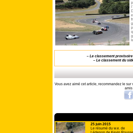
l
D
e
f
g
p
q
g
l
–
Le classement provisoire
–
Le classement du sid
Vous avez aimé cet article, recommandez le sur v
amis
A lire aussi
25 juin 2015
Le résumé du w.e. de
Lédenon de Kevin Rouss