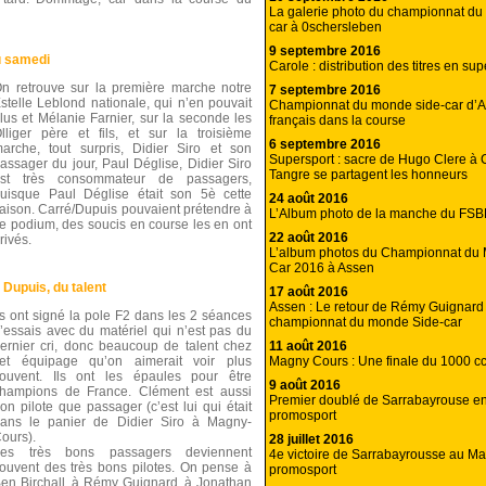
La galerie photo du championnat du
car à 0schersleben
9 septembre 2016
u samedi
Carole : distribution des titres en sup
n retrouve sur la première marche notre
7 septembre 2016
stelle Leblond nationale, qui n’en pouvait
Championnat du monde side-car d’As
lus et Mélanie Farnier, sur la seconde les
français dans la course
lliger père et fils, et sur la troisième
6 septembre 2016
arche, tout surpris, Didier Siro et son
Supersport : sacre de Hugo Clere à C
assager du jour, Paul Déglise, Didier Siro
Tangre se partagent les honneurs
st très consommateur de passagers,
uisque Paul Déglise était son 5è cette
24 août 2016
aison. Carré/Dupuis pouvaient prétendre à
L’Album photo de la manche du FSB
e podium, des soucis en course les en ont
22 août 2016
rivés.
L’album photos du Championnat du
Car 2016 à Assen
 Dupuis, du talent
17 août 2016
Assen : Le retour de Rémy Guignard
ls ont signé la pole F2 dans les 2 séances
championnat du monde Side-car
’essais avec du matériel qui n’est pas du
11 août 2016
ernier cri, donc beaucoup de talent chez
Magny Cours : Une finale du 1000 cc
et équipage qu’on aimerait voir plus
ouvent. Ils ont les épaules pour être
9 août 2016
hampions de France. Clément est aussi
Premier doublé de Sarrabayrouse e
on pilote que passager (c’est lui qui était
promosport
ans le panier de Didier Siro à Magny-
ours).
28 juillet 2016
Les très bons passagers deviennent
4e victoire de Sarrabayrousse au M
ouvent des très bons pilotes. On pense à
promosport
en Birchall, à Rémy Guignard, à Jonathan