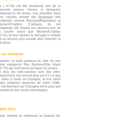
ls ( N°29) ont été excellents lors de la
seconde séance chrono, le dimanche
obtenant le 4è temps, une première dans
eur carrière, devant des équipages très
onfirmés comme Brunazzi/Rigondeau et
yssen/Chabloz. D’ailleurs, ils ont
ongtemps été devant ces derniers lors de
la course avant que Wyssen/Chabloz
N°41) ne leur fassent le freinage à l’entrée
e la chicane pour ensuite aller chercher la
è place.
r nos espagnols
dmirez la belle peinture du side de nos
mis espagnols Rey Ramirez/Orta Vilaro
N° 55) qui sont venus presque en voisins.
i tous les side-caristes sont des ultra-
assionnés, eux encore plus car il n’y a que
 sides à rouler en Espagne, et eux seuls
ans certaines épreuves de notre FSBK.
’est étonnant car l’Espagne est le pays par
xcellence des sports mécaniques.
aguna Seca
insi nommé en référence au fameux pif-