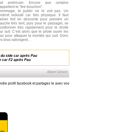
paf américain. Encore que certains
’appellent le "tire-bouchon".
ommage, le public ne le voit pas. Un
ndroit redouté car très physique. Il faut
reiner fort en descente pour prendre un
auche très lent, puis pour le passager, se
ositionner très rapidement pour le droite
ui suit. C’est alors que le pilote ouvre les
az pour attaquer la montée qui suit. Donc
es bras rallongent…
 du side car après Pau
e car F2 après Pau
Albert Grison
otre profil facebook et partagez le avec vos
eau