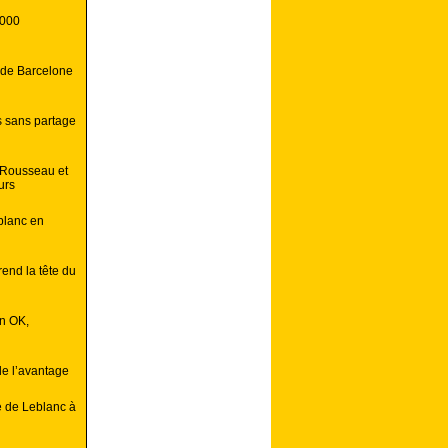
1000
 de Barcelone
s sans partage
/Rousseau et
urs
blanc en
rend la tête du
on OK,
de l’avantage
e de Leblanc à