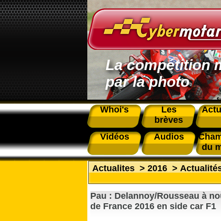
La compétition 
par la photo
Whoi's
Les
Actu
brèves
Vidéos
Audios
Cham
du 
Actualites
>
2016
>
Actualité
Pau : Delannoy/Rousseau à n
de France 2016 en side car F1