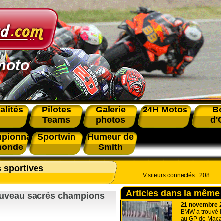
moto
alités
Pilotes
Galerie
24H Motos
B
Teams
photos
d'
pionnat
Sportwin
Humeur de
monde
Smith
s sportives
Visiteurs connectés :
208
Articles dans la même
ouveau sacrés champions
21 novembre 
BMW a trouvé l
au GP de Maca