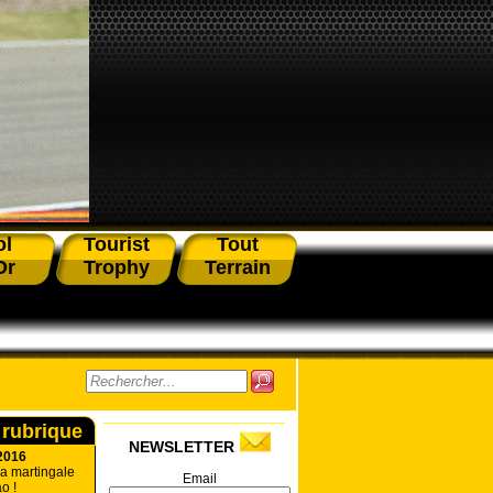
ol
Tourist
Tout
Or
Trophy
Terrain
 rubrique
NEWSLETTER
2016
a martingale
Email
o !