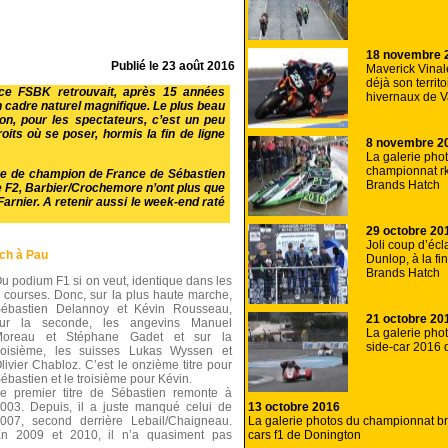
18 novembre 
Publié le
23 août 2016
Maverick Vina
déjà son territ
nce FSBK retrouvait, après 15 années
hivernaux de V
n cadre naturel magnifique. Le plus beau
Bon, pour les spectateurs, c’est un peu
oits où se poser, hormis la fin de ligne
8 novembre 2
La galerie pho
championnat rk
tre de champion de France de Sébastien
Brands Hatch
 F2, Barbier/Crochemore n’ont plus que
Farnier. A retenir aussi le week-end raté
29 octobre 20
Joli coup d’écl
ch à Pau
Dunlop, à la fi
Brands Hatch
u podium F1 si on veut, identique dans les
 courses. Donc, sur la plus haute marche,
ébastien Delannoy et Kévin Rousseau,
21 octobre 20
ur la seconde, les angevins Manuel
La galerie phot
Moreau et Stéphane Gadet et sur la
side-car 2016 d
roisième, les suisses Lukas Wyssen et
livier Chabloz. C’est le onzième titre pour
ébastien et le troisième pour Kévin.
e premier titre de Sébastien remonte à
13 octobre 2016
003. Depuis, il a juste manqué celui de
La galerie photos du championnat br
007, second derrière Lebail/Chaigneau.
cars f1 de Donington
n 2009 et 2010, il n’a quasiment pas