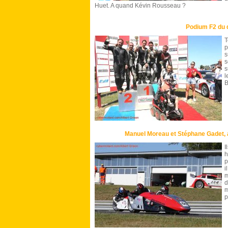
Huet. A quand Kévin Rousseau ?
Podium F2 du
T
s
s
s
l
B
Manuel Moreau et Stéphane Gadet, 
h
p
i
m
d
m
p