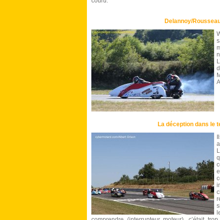
couru.
Delannoy/Rousseau 
W
s
m
n
L
d
A
La déception dans le 
I
a
L
q
c
e
c
i
c
r
s
comprendre (interrupteur moteur), c’était tr