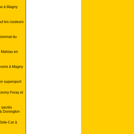
aise à Magny
t les couleurs
mpionnat du
s Mahias en
favoris à Magny
 en supersport
Kenny Foray et
n sacrés
à Donington
Side-Car à