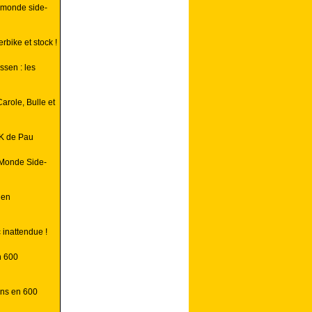
 monde side-
erbike et stock !
sen : les
arole, Bulle et
K de Pau
 Monde Side-
 en
 inattendue !
n 600
ans en 600