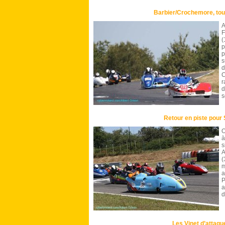
Barbier/Crochemore, touj
A
F
(
p
p
s
d
C
r
d
s
Retour en piste pour 
O
à
s
A
(
m
a
P
d
Les Vinet d’attaqu