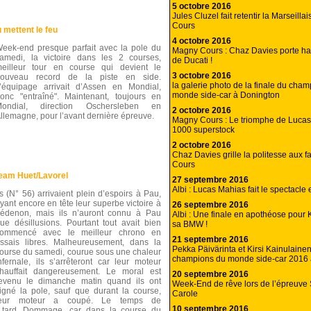
5 octobre 2016
Jules Cluzel fait retentir la Marseill
Cours
mettent le feu
4 octobre 2016
eek-end presque parfait avec la pole du
Magny Cours : Chaz Davies porte hau
amedi, la victoire dans les 2 courses,
de Ducati !
eilleur tour en course qui devient le
3 octobre 2016
ouveau record de la piste en side.
la galerie photo de la finale du cha
’équipage arrivait d’Assen en Mondial,
monde side-car à Donington
onc "entraîné". Maintenant, toujours en
Mondial, direction Oschersleben en
2 octobre 2016
llemagne, pour l’avant dernière épreuve.
Magny Cours : Le triomphe de Luca
1000 superstock
2 octobre 2016
Chaz Davies grille la politesse aux 
Cours
team Huet/Lavorel
27 septembre 2016
Albi : Lucas Mahias fait le spectacle
ls (N° 56) arrivaient plein d’espoirs à Pau,
yant encore en tête leur superbe victoire à
26 septembre 2016
édenon, mais ils n’auront connu à Pau
Albi : Une finale en apothéose pour 
ue désillusions. Pourtant tout avait bien
sa BMW !
ommencé avec le meilleur chrono en
21 septembre 2016
ssais libres. Malheureusement, dans la
Pekka Päivärinta et Kirsi Kainulaine
ourse du samedi, courue sous une chaleur
champions du monde side-car 2016 
nfernale, ils s’arrêteront car leur moteur
hauffait dangereusement. Le moral est
20 septembre 2016
evenu le dimanche matin quand ils ont
Week-End de rêve lors de l’épreuve 
igné la pole, sauf que durant la course,
Carole
leur moteur a coupé. Le temps de
10 septembre 2016
op tard. Dommage, car dans la course du