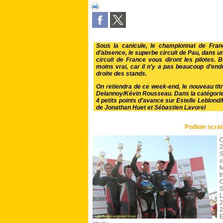
Sous la canicule, le championnat de Fra
d’absence, le superbe circuit de Pau, dans u
circuit de France vous diront les pilotes. 
moins vrai, car il n’y a pas beaucoup d’endr
droite des stands.
On retiendra de ce week-end, le nouveau ti
Delannoy/Kévin Rousseau. Dans la catégorie
4 petits points d’avance sur Estelle Leblond/
de Jonathan Huet et Sébastien Lavorel
Podium scrat
O
2
S
s
t
O
S
L
2
2
E