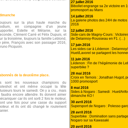
27 juillet 2016
Bibollet engrange sa 2e victoire en 
promosport au Mans
 dimanche
14 juillet 2016
La galerie photos des 24H de motos
oujours sur la plus haute marche du
2016
podium, en compagnie d’un jeune
12 juillet 2016
upporter, Estelle et Mélanie, sur la
Side-cars de Magny-Cours : Victoire
econde, Clément Carré et Félix Dupuis, et
de Delannoy-Rousseau en F1. (…)
ur la troisième, toujours la famille Leblond,
e père, François avec son passager 2016,
17 juin 2016
runo Picquoin.
Les sides car à Lédenon : Delannoy
Huet/Lavorel se partagent les honne
11 juin 2016
Lédenon : Fin de l’hégémonie de Le
superbike ?
28 mai 2016
abonnés de la deuxième place.
Croix en Ternois : Jonathan Hugot, p
1000 promosport
Ils sont les nouveaux champions du
oleshot et ont même occupé la tête
8 mai 2016
lusieurs tours le samedi. On y a cru.. mais
Sides à Nogaro : Samedi : Huet/Arif
l faudra encore attendre. Ils doivent aimer
dimanche KO !
écaniquer car ils ont sorti 2 fois le moteur,
30 avril 2016
ont une fois pour une casse du support
Supersport de Nogaro : Polesso gar
oteur. et ils ont dû changé le roulement
anier.
28 avril 2016
Superbike : Domination sans partag
Nogaro sur sa Kawasaki
20 avril 2016