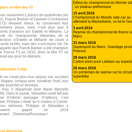
Début du championnat du Monde si
: un plateau pléthorique
ours en tête des F2
15 avril 2016
vec seulement 2 places de quatrièmes (en
Championnat du Monde side-car au 
2), Franck Barbier et Goulven Crochemore
attendait la Marseillaise, ce fut le G
172) rêvaient mieux. Ils conservent leur
remière place, mais n’ont plus que 4
3 avril 2016
oints d’avance sur Estelle et Mélanie. La
Reprise du championnat de france s
uite du championnat dépendra de la
Mans
écision d’Estelle et Mélanie de courir à
31 mars 2016
arole et Albi, mais rien n’est moins sûr. On
Supersport du Mans : Avantage provi
appelle que Franck Barbier a été champion
Polesso
e France F1 en 2010, donc le titre F2 ne
erait pas pour lui déplaire.
28 mars 2016
Carton plein pour Leblanc au super
26 mars 2016
Sébastien Arifon
Un printemps de reprise sur le circu
superbike
n ne l’avait plus revu depuis son accident
 Nogaro, lorsque avec Jonathan Huet, leur
ide avait fait un tonneau.
 Pau, il dépannait Jean Marie Marzelle
39). Dans le passé, Sébastien avait fait pas
al d’intérim passager. D’ailleurs, c’est
vec Philippe Lebail qu’il roulera à Carole.
our mémoire, Philippe et Sébastien y
avaient gagné en 2014
evant….Delannoy/Rousseau !
e le dimanche