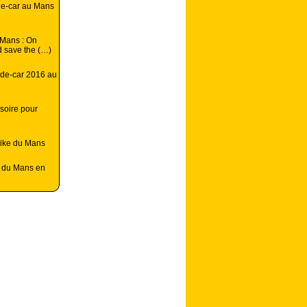
de-car au Mans
Mans : On
od save the (…)
ide-car 2016 au
soire pour
bike du Mans
it du Mans en