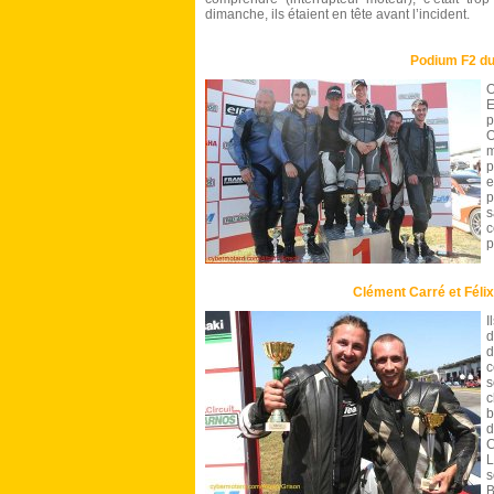
dimanche, ils étaient en tête avant l’incident.
Podium F2 d
O
E
p
O
m
p
e
p
s
c
p
Clément Carré et Félix
I
d
d
c
s
c
b
d
C
s
B