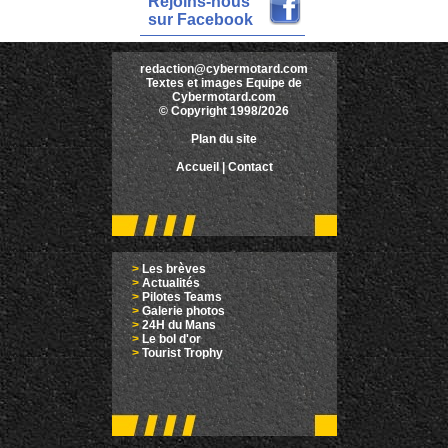
Rejoins-nous
sur Facebook
redaction@cybermotard.com
Textes et images Equipe de
Cybermotard.com
© Copyright 1998/2026
Plan du site
Accueil
|
Contact
>
Les brèves
>
Actualités
>
Pilotes Teams
>
Galerie photos
>
24H du Mans
>
Le bol d'or
>
Tourist Trophy