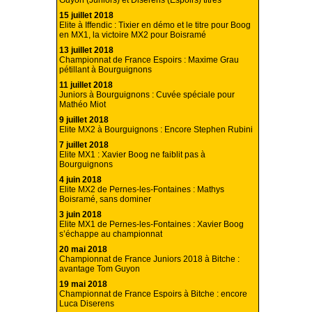
Guyon (Juniors) et Diserens (Espoirs) titrés
15 juillet 2018
Elite à Iffendic : Tixier en démo et le titre pour Boog
en MX1, la victoire MX2 pour Boisramé
13 juillet 2018
Championnat de France Espoirs : Maxime Grau
pétillant à Bourguignons
11 juillet 2018
Juniors à Bourguignons : Cuvée spéciale pour
Mathéo Miot
9 juillet 2018
Elite MX2 à Bourguignons : Encore Stephen Rubini
7 juillet 2018
Elite MX1 : Xavier Boog ne faiblit pas à
Bourguignons
4 juin 2018
Elite MX2 de Pernes-les-Fontaines : Mathys
Boisramé, sans dominer
3 juin 2018
Elite MX1 de Pernes-les-Fontaines : Xavier Boog
s’échappe au championnat
20 mai 2018
Championnat de France Juniors 2018 à Bitche :
avantage Tom Guyon
19 mai 2018
Championnat de France Espoirs à Bitche : encore
Luca Diserens