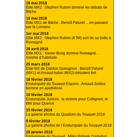
18 mai 2018
Elite MX2 : Stephen Rubini domine les débats de
Bitche
16 mai 2018
Elite MX1 de Bitche : Benoît Paturel… en passant
par la Lorraine
1er mai 2018
Elite MX2 : Stephen Rubini (KTM) sort de sa boîte à
Romagné
28 avril 2018
Elite MX1 : Xavier Boog domine Romagné…
comme d’habitude
25 mars 2018
Elite MX de Dardon Gueugnon : Benoît Paturel
(MX1) et Arnaud Aubin (MX2) débutent fort
18 février 2018
Enduropale du Touquet Espoirs : Arnaud Zoldos
termine en apothéose
18 février 2018
Enduropale Juniors : la victoire pour Collignon, le
titre pour Quenot
15 février 2018
La galerie photos du Quaduro du Touquet 2018
9 février 2018
La galerie photos de l’Enduropale du Touquet 2018
28 janvier 2018
Enduropale du Touquet : Milko Potisek (Yamaha)