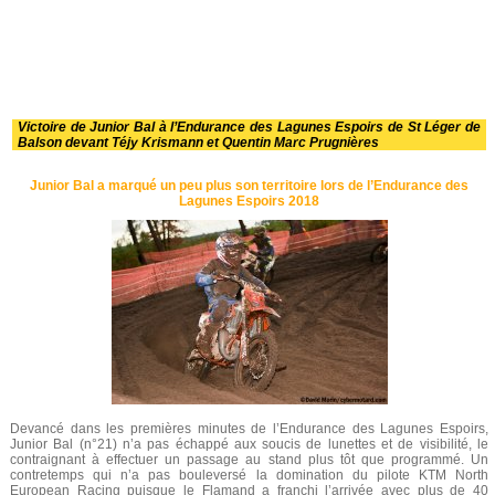
Victoire de Junior Bal à l’Endurance des Lagunes Espoirs de St Léger de
Balson devant Téjy Krismann et Quentin Marc Prugnières
Junior Bal a marqué un peu plus son territoire lors de l’Endurance des
Lagunes Espoirs 2018
Devancé dans les premières minutes de l’Endurance des Lagunes Espoirs,
Junior Bal (n°21) n’a pas échappé aux soucis de lunettes et de visibilité, le
contraignant à effectuer un passage au stand plus tôt que programmé. Un
contretemps qui n’a pas bouleversé la domination du pilote KTM North
European Racing puisque le Flamand a franchi l’arrivée avec plus de 40