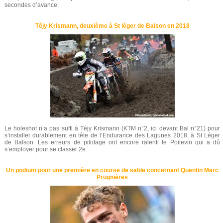
secondes d’avance.
Téjy Krismann, deuxième à St léger de Balson en 2018
Le holeshot n’a pas suffi à Téjy Krismann (KTM n°2, ici devant Bal n°21) pour
s’installer durablement en tête de l’Endurance des Lagunes 2018, à St Léger
de Balson. Les erreurs de pilotage ont encore ralenti le Poitevin qui a dû
s’employer pour se classer 2e.
Un podium pour une première en course de sable concernant Quentin Marc
Prugnières