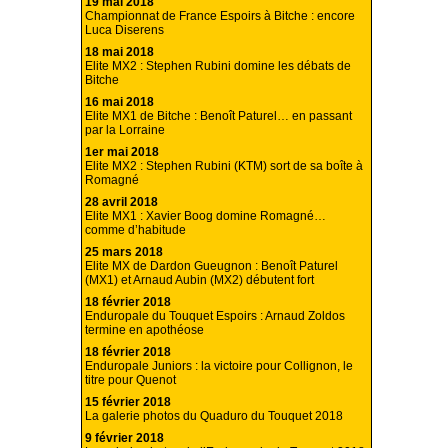
19 mai 2018
Championnat de France Espoirs à Bitche : encore
Luca Diserens
18 mai 2018
Elite MX2 : Stephen Rubini domine les débats de
Bitche
16 mai 2018
Elite MX1 de Bitche : Benoît Paturel… en passant
par la Lorraine
1er mai 2018
Elite MX2 : Stephen Rubini (KTM) sort de sa boîte à
Romagné
28 avril 2018
Elite MX1 : Xavier Boog domine Romagné…
comme d’habitude
25 mars 2018
Elite MX de Dardon Gueugnon : Benoît Paturel
(MX1) et Arnaud Aubin (MX2) débutent fort
18 février 2018
Enduropale du Touquet Espoirs : Arnaud Zoldos
termine en apothéose
18 février 2018
Enduropale Juniors : la victoire pour Collignon, le
titre pour Quenot
15 février 2018
La galerie photos du Quaduro du Touquet 2018
9 février 2018