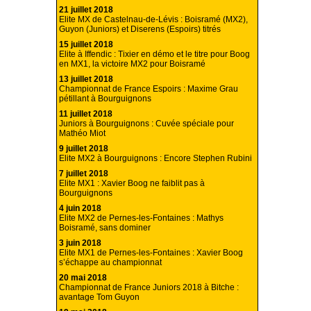
21 juillet 2018
Elite MX de Castelnau-de-Lévis : Boisramé (MX2),
Guyon (Juniors) et Diserens (Espoirs) titrés
15 juillet 2018
Elite à Iffendic : Tixier en démo et le titre pour Boog
en MX1, la victoire MX2 pour Boisramé
13 juillet 2018
Championnat de France Espoirs : Maxime Grau
pétillant à Bourguignons
11 juillet 2018
Juniors à Bourguignons : Cuvée spéciale pour
Mathéo Miot
9 juillet 2018
Elite MX2 à Bourguignons : Encore Stephen Rubini
7 juillet 2018
Elite MX1 : Xavier Boog ne faiblit pas à
Bourguignons
4 juin 2018
Elite MX2 de Pernes-les-Fontaines : Mathys
Boisramé, sans dominer
3 juin 2018
Elite MX1 de Pernes-les-Fontaines : Xavier Boog
s’échappe au championnat
20 mai 2018
Championnat de France Juniors 2018 à Bitche :
avantage Tom Guyon