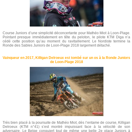
Course Juniors d’une simplicité déconcertante pour Mathéo Miot à Loon-Plage.
Pointant presque immédiatement en tête du peloton, le pilote KTM Diga n’a
cédé cette position qu’au moment du ravitaillement. Le Nordiste termine la
Ronde des Sables Juniors de Loon-Plage 2018 largement détaché.
Vainqueur en 2017, Killigan Delroeux est tombé sur un os à la Ronde Juniors
de Loon-Plage 2018
Très bien placé à la poursuite de Mathéo Miot, dès l’entame de course, Killigan
Delroeux (KTM n°41) s’est montré impuissant face à la vélocité de son
adversaire. Le Belge conquiert tout de même une belle 2e place Juniors à