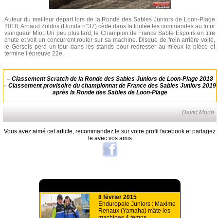
Auteur du meilleur départ lors de la Ronde des Sables Juniors de Loon-Plage
2018, Arnaud Zoldos (Honda n°37) cède dans la foulée les commandes au futur
vainqueur Miot. Un peu plus tard, le Champion de France Sable Espoirs en titre
chute et voit un concurrent rouler sur sa machine. Disque de frein arrière voilé,
le Gersois perd un tour dans les stands pour redresser au mieux la pièce et
termine l’épreuve 22e.
–
Classement Scratch de la Ronde des Sables Juniors de Loon-Plage 2018
–
Classement provisoire du championnat de France des Sables Juniors 2019
après la Ronde des Sables de Loon-Plage
David Morin
Vous avez aimé cet article, recommandez le sur votre profil facebook et partagez
le avec vos amis
A lire aussi
8 février 2015
Enduropale Juniors : Maxime
Renaux (Yamaha) mâte les
machines 4 temps