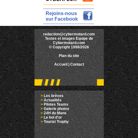
Rejoins-nous
sur Facebook
redaction@cybermotard.com
Textes et images Equipe de
Cybermotard.com
© Copyright 1998/2026
Plan du site
Accueil
|
Contact
>
Les brèves
>
Actualités
>
Pilotes Teams
>
Galerie photos
>
24H du Mans
>
Le bol d'or
>
Tourist Trophy