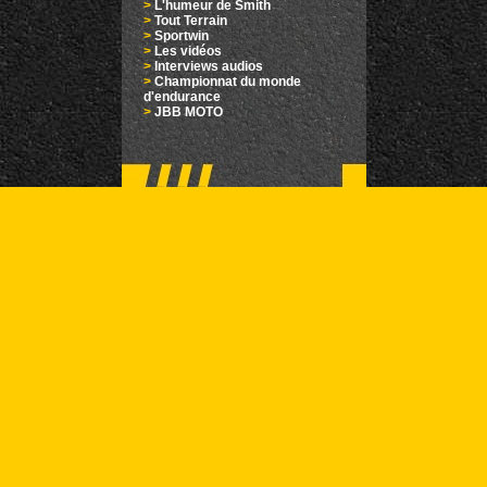
>
L'humeur de Smith
>
Tout Terrain
>
Sportwin
>
Les vidéos
>
Interviews audios
>
Championnat du monde
d'endurance
>
JBB MOTO