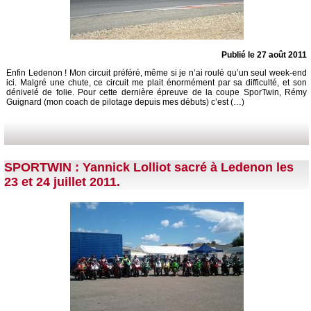
Publié le 27 août 2011
Enfin Ledenon ! Mon circuit préféré, même si je n’ai roulé qu’un seul week-end
ici. Malgré une chute, ce circuit me plait énormément par sa difficulté, et son
dénivelé de folie. Pour cette dernière épreuve de la coupe SporTwin, Rémy
Guignard (mon coach de pilotage depuis mes débuts) c’est (…)
SPORTWIN : Yannick Lolliot sacré à Ledenon les
23 et 24 juillet 2011.