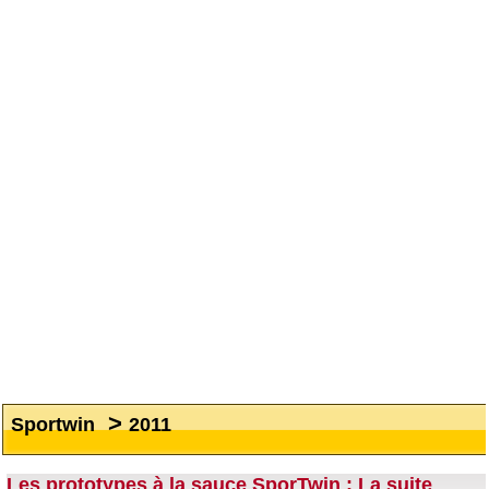
>
Sportwin
2011
Les prototypes à la sauce SporTwin : La suite