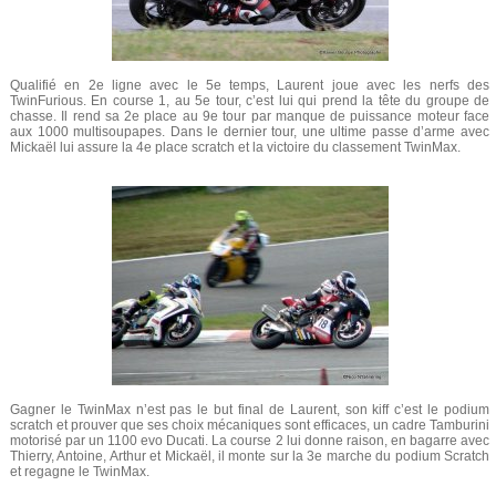
Qualifié en 2e ligne avec le 5e temps, Laurent joue avec les nerfs des
TwinFurious. En course 1, au 5e tour, c’est lui qui prend la tête du groupe de
chasse. Il rend sa 2e place au 9e tour par manque de puissance moteur face
aux 1000 multisoupapes. Dans le dernier tour, une ultime passe d’arme avec
Mickaël lui assure la 4e place scratch et la victoire du classement TwinMax.
Gagner le TwinMax n’est pas le but final de Laurent, son kiff c’est le podium
scratch et prouver que ses choix mécaniques sont efficaces, un cadre Tamburini
motorisé par un 1100 evo Ducati. La course 2 lui donne raison, en bagarre avec
Thierry, Antoine, Arthur et Mickaël, il monte sur la 3e marche du podium Scratch
et regagne le TwinMax.