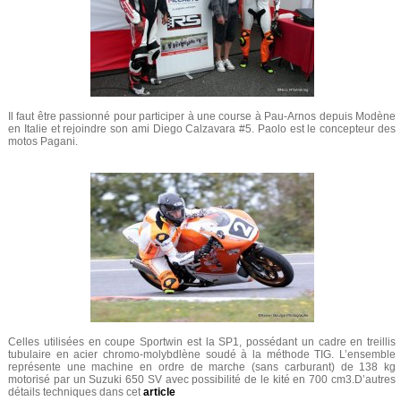
Il faut être passionné pour participer à une course à Pau-Arnos depuis Modène
en Italie et rejoindre son ami Diego Calzavara #5. Paolo est le concepteur des
motos Pagani.
Celles utilisées en coupe Sportwin est la SP1, possédant un cadre en treillis
tubulaire en acier chromo-molybdlène soudé à la méthode TIG. L’ensemble
représente une machine en ordre de marche (sans carburant) de 138 kg
motorisé par un Suzuki 650 SV avec possibilité de le kité en 700 cm3.D’autres
détails techniques dans cet
article