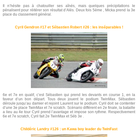
Il n’hésite pas à chatouiller ses aînés, mais quelques précipitations le
pénalisent pour réitérer son résultat d’Alès. Deux fois 5ème , Micka prend la 3e
place du classement général.
Cyril Gendron #17 et Sébastien Robert #26 : les inséparables !
6e et 7e en qualif, c’est Sébastien qui prend les devants en course 1, en la
faveur d’un bon départ. Tous deux jouent le podium TwinMax. Sébastien
déroule jusqu’au damier et rejoint Laurent sur le podium. Cyril doit se contenter
d’une 3e place TwinMax et 7e scratch. Scénario différent en 2e finale, la bataille
a lieu au 4e tour Cyril prend l’avantage et impose son rythme. Respectivement
6e et 7e scratch, Cyril fait 2e TwinMax et Séb 3e .
Childéric Landry #126 : un Kawa boy leader du TwinFast