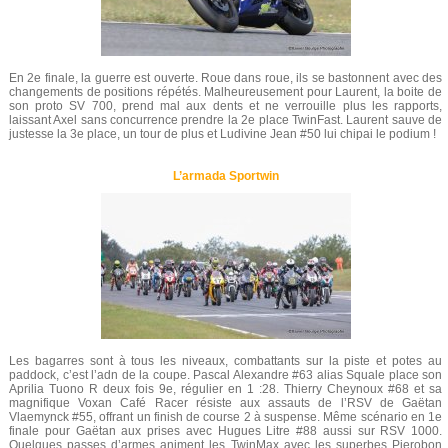
En 2e finale, la guerre est ouverte. Roue dans roue, ils se bastonnent avec des
changements de positions répétés. Malheureusement pour Laurent, la boite de
son proto SV 700, prend mal aux dents et ne verrouille plus les rapports,
laissant Axel sans concurrence prendre la 2e place TwinFast. Laurent sauve de
justesse la 3e place, un tour de plus et Ludivine Jean #50 lui chipai le podium !
L’armada Sportwin
Les bagarres sont à tous les niveaux, combattants sur la piste et potes au
paddock, c’est l’adn de la coupe. Pascal Alexandre #63 alias Squale place son
Aprilia Tuono R deux fois 9e, régulier en 1 :28. Thierry Cheynoux #68 et sa
magnifique Voxan Café Racer résiste aux assauts de l’RSV de Gaëtan
Vlaemynck #55, offrant un finish de course 2 à suspense. Même scénario en 1e
finale pour Gaëtan aux prises avec Hugues Litre #88 aussi sur RSV 1000.
Quelques passes d’armes animent les TwinMax avec les superbes Pierobon