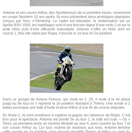
Antoine et son cousin Arthur, des Sportwineurs de la première heure, reviennent
en coupe Sportwin 10 ans après. Ils nous présentent deux prototypes atypiques
conçus par Nico n’Généring. Le cadre est tubulaire, la motorisation est un
Aprilia RSV 1000, les habillages sont d’une finesse digne d’une moto 2 et sur la
piste elles sont d’une efficacité redoutable. Antoine s’offre un Hole shot en
course 1, très vite repris par Régis, il boucle le 1e tour en 2e position.
Dans ce groupe de furieux Furious, qui roule en 1 :26, il reste à la 4e place
jusqu’au 9e tour où il reprend la 2e position résistant à Thierry. Une sonde à 2
balles provoque une fuite d’huile et prive Arthur d’une fin de course disputée.
En finale 2, ils sont nombreux à espérer la gagne en l’absence de Régis. C’est
bon pour le spectacle. Antoine est pointé 5e au tour 1, la lutte est rude. « Go »
Tonio, sa première proie se nomme Mickaël au tour 4, puis Laurent au tour 7 et
son cousin Arthur au 11e tour, victime de douleurs aux bras. Antoine termine
cette course en 2e position sans pouvoir inquiété Thierry et Arthur au pied du