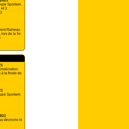
 2023
oupe Sportwin,
 et 3
23
urent Rameau
 lors de la 5e
)
21
consécration
à la finale de
21
upe Sportwin
2021
u décroche le