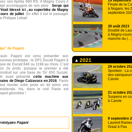
19 septembre
vec son Aprilia 660 RS. A Magny Cours il
Finale de la C
tait accompagné de son père :
Serge qui
à Nogaro, les 2
’était blessé ici , au superbike de Magny
septembre 20
ours de juillet
. En effet il est le passager
e Philippe Lebail
30 août 2023
Doublé de La
à Magny-cours,
manche du (…
ipo" de Pagani
aulo Pagani est venu présenter son
2021
ouveau prototype : la DP1 Ducati Pagani à
ase de Ducati 848 ou 1198 au choix. C’est
29 octobre 20
on 2e proto, puisque le premier a été
Sportwin : La 
onstruit sur une base de SV 650 Suzuki.
des vainqueurs 
On avait présenté
cette machine aux
Carole
ains de Diego Calzavara en 2016
. Paolo
eut monter votre proto en kit selon vos
esiderata. Ha, dans le civil Paolo est
21 octobre 20
xpert géomètre !
Suspens en co
à Carole
9 septembre 
Laurent Ramea
prototypes Pagani
Graal à Pau