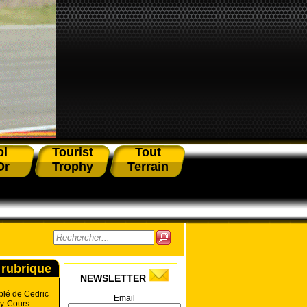
ol
Tourist
Tout
Or
Trophy
Terrain
 rubrique
NEWSLETTER
blé de Cedric
Email
ny-Cours