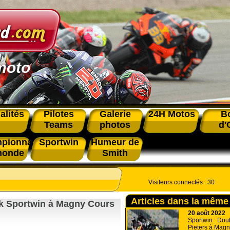
moto
alités
Pilotes
Galerie
24H Motos
B
Teams
photos
d'
pionnat
Sportwin
Humeur de
monde
Smith
Visiteurs connectés :
30
Articles dans la même
k Sportwin à Magny Cours
20 août 2022
Sportwin : Dou
Pieters à Mag