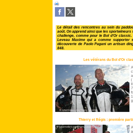
Le détail des rencontres au sein du padd
août. On apprend ainsi que les sportwineurs s
challenge, comme pour le Bol d’Or classi
Leveau Maxime qui a comme supporter so
découverte de Paolo Pagani un artisan di
848.
Les vétérans du Bol d’Or clas
A
c
a
(
I
7
f
1
g
Thierry et Régis : première parti
A
a