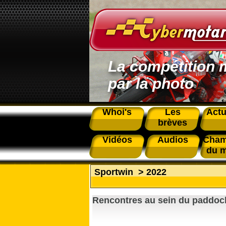
La compétition 
par la photo
Whoi's
Les
Actu
brèves
Vidéos
Audios
Cham
du 
Sportwin
>
2022
Rencontres au sein du paddoc