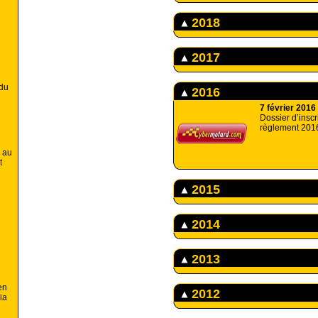
2018
2017
 du
2016
7 février 2016
Dossier d’inscr
règlement 201
n au
t
2015
2014
2013
en
2012
ia