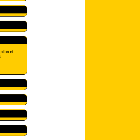
iption et
6