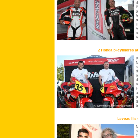
d
B
q
h
p
i
V
a
V
2 Honda bi-cylindres a
X
M
s
d
r
d
a
H
a
p
q
b
Leveau fils 
M
s
c