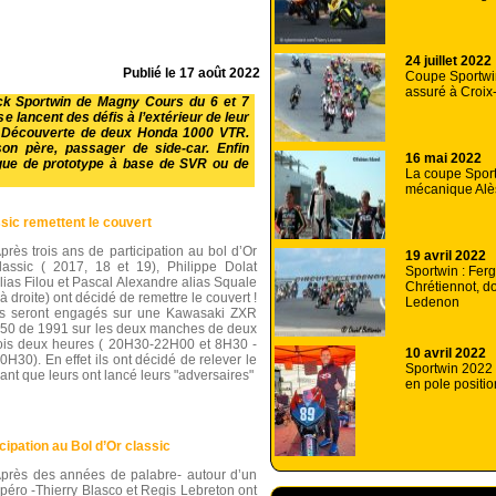
24 juillet 2022
Publié le
17 août 2022
Coupe Sportwin
assuré à Croix
ock Sportwin de Magny Cours du 6 et 7
e lancent des défis à l’extérieur de leur
c. Découverte de deux Honda 1000 VTR.
n père, passager de side-car. Enfin
16 mai 2022
ngue de prototype à base de SVR ou de
La coupe Spor
mécanique Al
sic remettent le couvert
près trois ans de participation au bol d’Or
19 avril 2022
lassic ( 2017, 18 et 19), Philippe Dolat
Sportwin : Fer
lias Filou et Pascal Alexandre alias Squale
Chrétiennot, d
 à droite) ont décidé de remettre le couvert !
Ledenon
ls seront engagés sur une Kawasaki ZXR
50 de 1991 sur les deux manches de deux
ois deux heures ( 20H30-22H00 et 8H30 -
10 avril 2022
0H30). En effet ils ont décidé de relever le
Sportwin 2022 
ant que leurs ont lancé leurs "adversaires"
en pole positi
cipation au Bol d’Or classic
près des années de palabre- autour d’un
péro -Thierry Blasco et Regis Lebreton ont