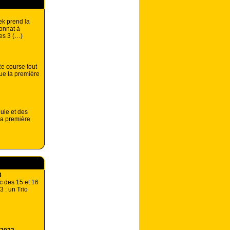
k prend la
onnat à
es 3 (…)
2e course tout
ue la première
luie et des
la première
3
c des 15 et 16
 : un Trio