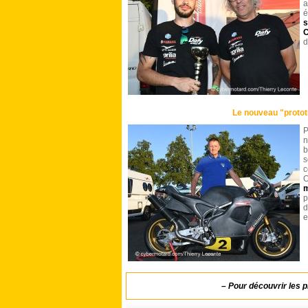
a
é
s
C
d
Le nouveau "protot
P
n
b
s
c
m
p
d
e
–
Pour découvrir
les 