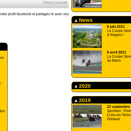
Thierry Leconte
otre profil facebook et partagez le avec vos
News
6 juin 2021
La Coupe Sport
à Nogaro !
6 avril 2021
La Coupe Spor
our
du Mans
 :
2020
2019
22 septembre
Sportwin : Prem
ton
Croix-en-Terno
Grelaud