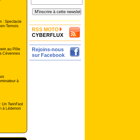
 : Spectacle
-en-Ternois
RSS MOTO
CYBERFLUX
twin au Pôle
Rejoins-nous
ès Cévennes
sur Facebook
gus
ominateur à
: Un TwinFast
on à Lédenon