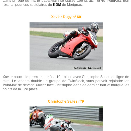
Dans la roue du fils, le papa Alain se classe 10e scratch et 4e TwinFast. Bon
résultat pour ces sociétaires du
KDM
de Mérignac.
Xavier Dugy n° 60
Xavier boucle le premier tour à la 19e place avec Christophe Salles en ligne de
mire. Le tandem double un groupe de TwinStock, sans pouvoir rejoindre les
TwinMax de devant. Xavier taxe Christophe dans de dernier tour et marque les
points de la 12e place.
Christophe Salles n°9