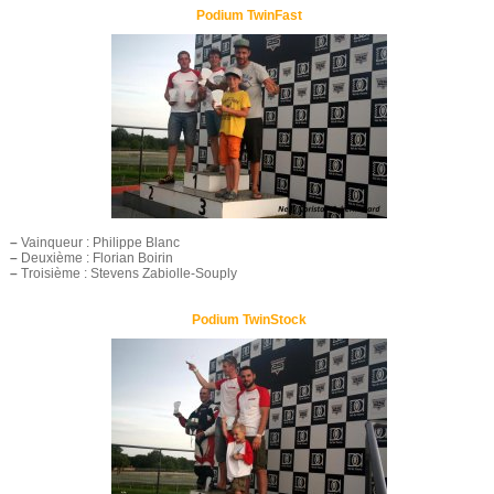
Podium TwinFast
–
Vainqueur : Philippe Blanc
–
Deuxième : Florian Boirin
–
Troisième : Stevens Zabiolle-Souply
Podium TwinStock