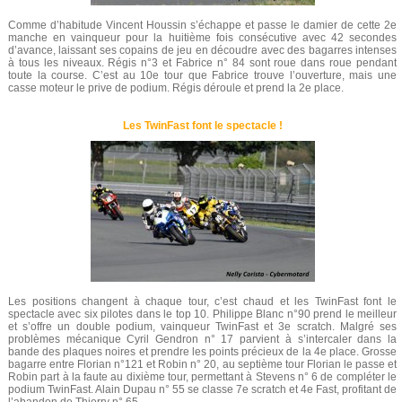
Comme d’habitude Vincent Houssin s’échappe et passe le damier de cette 2e
manche en vainqueur pour la huitième fois consécutive avec 42 secondes
d’avance, laissant ses copains de jeu en découdre avec des bagarres intenses
à tous les niveaux. Régis n°3 et Fabrice n° 84 sont roue dans roue pendant
toute la course. C’est au 10e tour que Fabrice trouve l’ouverture, mais une
casse moteur le prive de podium. Régis déroule et prend la 2e place.
Les TwinFast font le spectacle !
Les positions changent à chaque tour, c’est chaud et les TwinFast font le
spectacle avec six pilotes dans le top 10. Philippe Blanc n°90 prend le meilleur
et s’offre un double podium, vainqueur TwinFast et 3e scratch. Malgré ses
problèmes mécanique Cyril Gendron n° 17 parvient à s’intercaler dans la
bande des plaques noires et prendre les points précieux de la 4e place. Grosse
bagarre entre Florian n°121 et Robin n° 20, au septième tour Florian le passe et
Robin part à la faute au dixième tour, permettant à Stevens n° 6 de compléter le
podium TwinFast. Alain Dupau n° 55 se classe 7e scratch et 4e Fast, profitant de