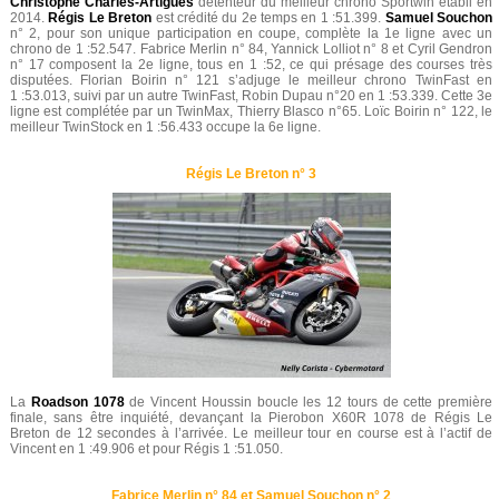
Christophe Charles-Artigues
détenteur du meilleur chrono Sportwin établi en
2014.
Régis Le Breton
est crédité du 2e temps en 1 :51.399.
Samuel Souchon
n° 2, pour son unique participation en coupe, complète la 1e ligne avec un
chrono de 1 :52.547. Fabrice Merlin n° 84, Yannick Lolliot n° 8 et Cyril Gendron
n° 17 composent la 2e ligne, tous en 1 :52, ce qui présage des courses très
disputées. Florian Boirin n° 121 s’adjuge le meilleur chrono TwinFast en
1 :53.013, suivi par un autre TwinFast, Robin Dupau n°20 en 1 :53.339. Cette 3e
ligne est complétée par un TwinMax, Thierry Blasco n°65. Loïc Boirin n° 122, le
meilleur TwinStock en 1 :56.433 occupe la 6e ligne.
Régis Le Breton n° 3
La
Roadson 1078
de Vincent Houssin boucle les 12 tours de cette première
finale, sans être inquiété, devançant la Pierobon X60R 1078 de Régis Le
Breton de 12 secondes à l’arrivée. Le meilleur tour en course est à l’actif de
Vincent en 1 :49.906 et pour Régis 1 :51.050.
Fabrice Merlin n° 84 et Samuel Souchon n° 2