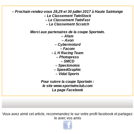
–
Prochain rendez-vous 28,29 et 30 juillet 2017 à Haute Saintonge
–
Le
Classement TwinStock
–
Le
Classement TwinFast
–
Le
Classement Scratch
Merci aux partenaires de la coupe Sportwin.
–
Afam
–
Avon
–
Cybermotard
–
Facom
–
L H Racing Team
–
Photopress
–
SMCD
–
Speckmotos
–
SpeedGraphic
–
Vidal Sports
Pour suivre la coupe Sportwin :
le site
www.sportwinclub.com
La page
Facebook
Vous avez aimé cet article, recommandez le sur votre profil facebook et partagez
le avec vos amis