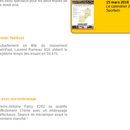
rès beau spectacle pour les deux finales de
15 mars 2019
e week-end.
Le calendrier 
Sportwin
emier TwinFast
Actuellement en tête du classement
winFast, Laurent Rameau #18 obtient le
eptième temps des essais en 59.470.
ne avec son embrayage
ierre-Antoine Farcy #282 se qualifie
ifficilement 17ème avec un embrayage
éfectueux. Séance de mécanique avant la
remière manche !