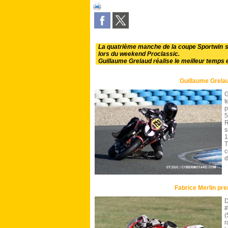
La quatrième manche de la coupe Sportwin se 
lors du weekend Proclassic.
Guillaume Grelaud réalise le meilleur temps e
Guillaume Grela
G
t
p
5
R
s
1
T
c
d
Fabrice Merlin pr
D
(
r