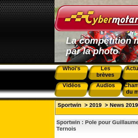
La compétition 
par la photo
Whoi's
Les
Actu
brèves
Vidéos
Audios
Cham
du 
Sportwin
>
2019
>
News 2019
Sportwin : Pole pour Guillaum
Ternois