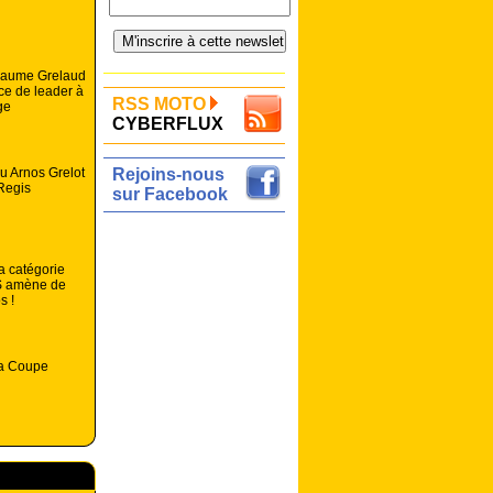
llaume Grelaud
ce de leader à
RSS MOTO
ge
CYBERFLUX
au Arnos Grelot
Rejoins-nous
Regis
sur Facebook
 catégorie
 amène de
s !
la Coupe