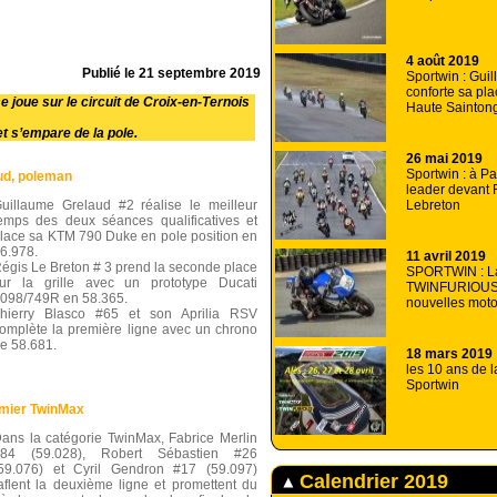
4 août 2019
Publié le
21 septembre 2019
Sportwin : Gui
conforte sa pla
joue sur le circuit de Croix-en-Ternois
Haute Sainton
t s’empare de la pole.
26 mai 2019
Sportwin : à P
ud, poleman
leader devant 
Lebreton
uillaume Grelaud #2 réalise le meilleur
emps des deux séances qualificatives et
lace sa KTM 790 Duke en pole position en
6.978.
11 avril 2019
égis Le Breton # 3 prend la seconde place
SPORTWIN : La
ur la grille avec un prototype Ducati
TWINFURIOUS
098/749R en 58.365.
nouvelles moto
hierry Blasco #65 et son Aprilia RSV
omplète la première ligne avec un chrono
e 58.681.
18 mars 2019
les 10 ans de 
Sportwin
emier TwinMax
ans la catégorie TwinMax, Fabrice Merlin
#84 (59.028), Robert Sébastien #26
59.076) et Cyril Gendron #17 (59.097)
Calendrier 2019
aflent la deuxième ligne et promettent du