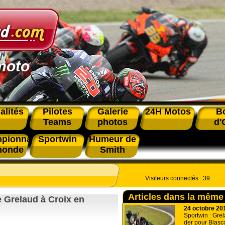
moto
alités
Pilotes
Galerie
24H Motos
B
Teams
photos
d'
pionnat
Sportwin
Humeur de
monde
Smith
Visiteurs connectés :
39
Articles dans la même
e Grelaud à Croix en
24 octobre 20
Sportwin : Grela
der pour Blasc