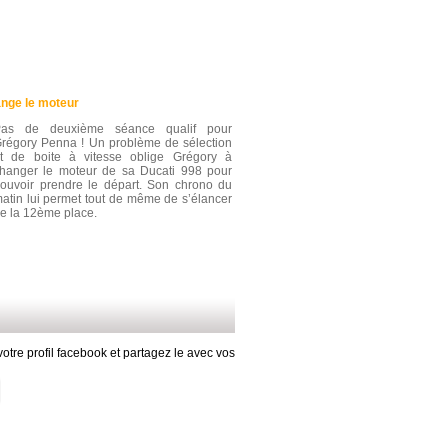
nge le moteur
Pas de deuxième séance qualif pour
régory Penna ! Un problème de sélection
t de boite à vitesse oblige Grégory à
hanger le moteur de sa Ducati 998 pour
ouvoir prendre le départ. Son chrono du
atin lui permet tout de même de s’élancer
e la 12ème place.
otre profil facebook et partagez le avec vos