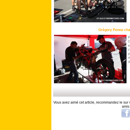
Grégory Penna cha
G
e
c
p
m
d
Vous avez aimé cet article, recommandez le sur v
amis