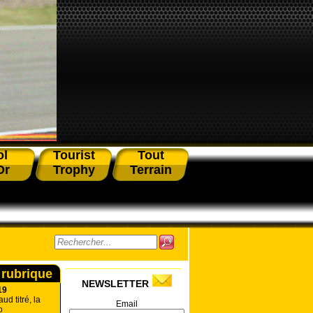
ol
Tourist
Tout
Or
Trophy
Terrain
 rubrique
NEWSLETTER
19
ud titré, la
Email
o