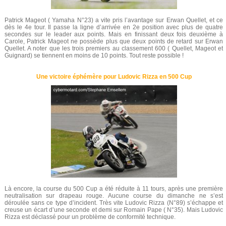
Patrick Mageot ( Yamaha N°23) a vite pris l’avantage sur Erwan Quellet, et ce
dès le 4e tour. Il passe la ligne d’arrivée en 2e position avec plus de quatre
secondes sur le leader aux points. Mais en finissant deux fois deuxième à
Carole, Patrick Mageot ne possède plus que deux points de retard sur Erwan
Quellet. A noter que les trois premiers au classement 600 ( Quellet, Mageot et
Guignard) se tiennent en moins de 10 points. Tout reste possible !
Une victoire éphémère pour Ludovic Rizza en 500 Cup
Là encore, la course du 500 Cup a été réduite à 11 tours, après une première
neutralisation sur drapeau rouge. Aucune course du dimanche ne s’est
déroulée sans ce type d’incident. Très vite Ludovic Rizza (N°89) s’échappe et
creuse un écart d’une seconde et demi sur Romain Pape ( N°35). Mais Ludovic
Rizza est déclassé pour un problème de conformité technique.