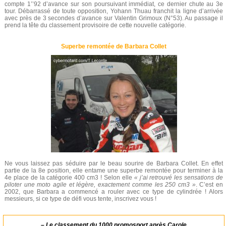
compte 1’’92 d’avance sur son poursuivant immédiat, ce dernier chute au 3e
tour. Débarrassé de toute opposition, Yohann Thuau franchit la ligne d’arrivée
avec près de 3 secondes d’avance sur Valentin Grimoux (N°53). Au passage il
prend la tête du classement provisoire de cette nouvelle catégorie.
Superbe remontée de Barbara Collet
Ne vous laissez pas séduire par le beau sourire de Barbara Collet. En effet
partie de la 8e position, elle entame une superbe remontée pour terminer à la
4e place de la catégorie 400 cm3 ! Selon elle
« j’ai retrouvé les sensations de
piloter une moto agile et légère, exactement comme les 250 cm3 »
. C’est en
2002, que Barbara a commencé a rouler avec ce type de cylindrée ! Alors
messieurs, si ce type de défi vous tente, inscrivez vous !
–
Le classement du 1000 promosport après Carole