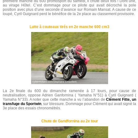
première manche du 600 promosport du samedi, il chute deux fois ! Dont une,
au virage Hôtel. C’est dommage pour ce pilote qui avait décroché la pole
position avec plus d’une seconde d’avance sur Romain Mansat. A cause de ce
loupé, Cyril Guignard perd le bénéfice de la 2e place au classement provisoire.
Lutte à couteaux tirés en 2e manche 600 cm3
La 2e finale du 600 du dimanche ramenée à 17 tours, pour cause de
neutralisation, oppose Adrien Ganfornina ( Yamaha N°51) à Cyril Guignard (
Yamaha N°33). A noter que cette manche a vu l’abandon de
Clément Fitte, un
transfuge du Sportwin
, sur blessure. Dommage pour Clément qui avait signé la
3e place des essais chronométrés.
Chute de Gandfornina au 2e tour