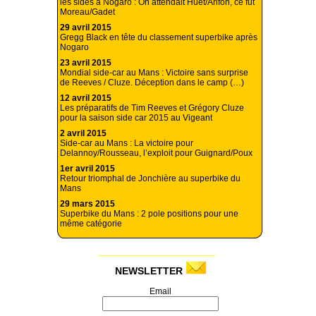
les sides a Nogaro : On attendait Huet/Arifon, ce fut
Moreau/Gadet
29 avril 2015
Gregg Black en tête du classement superbike après
Nogaro
23 avril 2015
Mondial side-car au Mans : Victoire sans surprise
de Reeves / Cluze. Déception dans le camp (…)
12 avril 2015
Les préparatifs de Tim Reeves et Grégory Cluze
pour la saison side car 2015 au Vigeant
2 avril 2015
Side-car au Mans : La victoire pour
Delannoy/Rousseau, l’exploit pour Guignard/Poux
1er avril 2015
Retour triomphal de Jonchière au superbike du
Mans
29 mars 2015
Superbike du Mans : 2 pole positions pour une
même catégorie
NEWSLETTER
Email