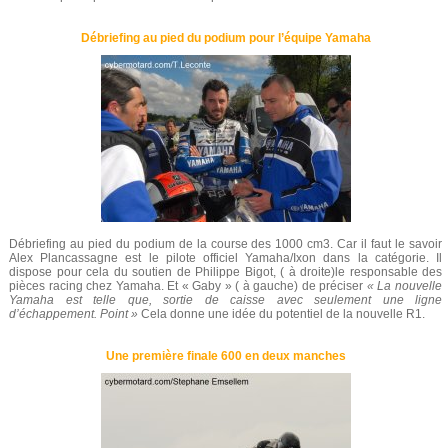
Débriefing au pied du podium pour l’équipe Yamaha
Débriefing au pied du podium de la course des 1000 cm3. Car il faut le savoir
Alex Plancassagne est le pilote officiel Yamaha/Ixon dans la catégorie. Il
dispose pour cela du soutien de Philippe Bigot, ( à droite)le responsable des
pièces racing chez Yamaha. Et « Gaby » ( à gauche) de préciser
« La nouvelle
Yamaha est telle que, sortie de caisse avec seulement une ligne
d’échappement. Point »
Cela donne une idée du potentiel de la nouvelle R1.
Une première finale 600 en deux manches