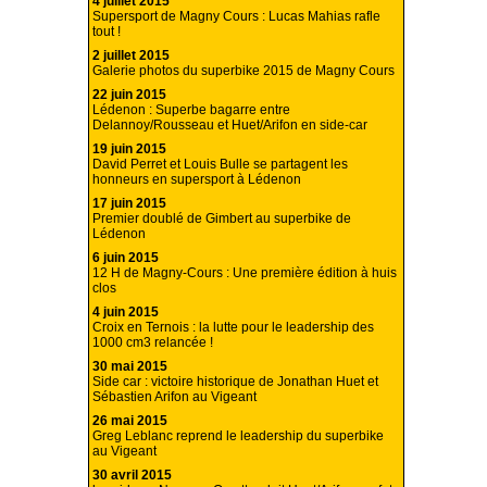
4 juillet 2015
Supersport de Magny Cours : Lucas Mahias rafle
tout !
2 juillet 2015
Galerie photos du superbike 2015 de Magny Cours
22 juin 2015
Lédenon : Superbe bagarre entre
Delannoy/Rousseau et Huet/Arifon en side-car
19 juin 2015
David Perret et Louis Bulle se partagent les
honneurs en supersport à Lédenon
17 juin 2015
Premier doublé de Gimbert au superbike de
Lédenon
6 juin 2015
12 H de Magny-Cours : Une première édition à huis
clos
4 juin 2015
Croix en Ternois : la lutte pour le leadership des
1000 cm3 relancée !
30 mai 2015
Side car : victoire historique de Jonathan Huet et
Sébastien Arifon au Vigeant
26 mai 2015
Greg Leblanc reprend le leadership du superbike
au Vigeant
30 avril 2015