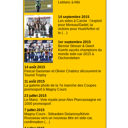
Leblanc à Albi
14 septembre 2015
Les sides à Carole : l’exploit
pour Moreau/Gadet, la
victoire pour Huet/Arifon et
le (…)
1er septembre 2015
Bennie Streuer & Geert
Koerts sacrés champions du
monde side-car 2015 à
Oschersleben
14 août 2015
Pascal Gassman et Olivier Chabloz découvrent le
Tourist Trophy
11 août 2015
La galerie photo de la 7e manche des Coupes
promosport à Magny Cours
23 juillet 2015
Le Mans : Voie royale pour Alex Plancassagne en
1000 promosport
7 juillet 2015
Magny-Cours : Sébastien Delannoy/Kévin
Rousseau vers un nouveau titre en side-car,
confirmation (…)