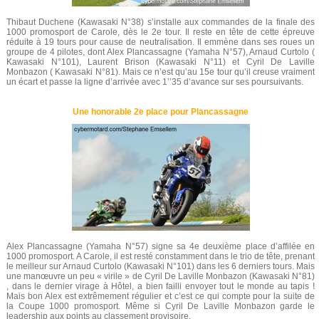
Thibaut Duchene (Kawasaki N°38) s’installe aux commandes de la finale des
1000 promosport de Carole, dès le 2e tour. Il reste en tête de cette épreuve
réduite à 19 tours pour cause de neutralisation. Il emmène dans ses roues un
groupe de 4 pilotes, dont Alex Plancassagne (Yamaha N°57), Arnaud Curtolo (
Kawasaki N°101), Laurent Brison (Kawasaki N°11) et Cyril De Laville
Monbazon ( Kawasaki N°81). Mais ce n’est qu’au 15e tour qu’il creuse vraiment
un écart et passe la ligne d’arrivée avec 1’’35 d’avance sur ses poursuivants.
Une honorable 2e place pour Plancassagne
Alex Plancassagne (Yamaha N°57) signe sa 4e deuxième place d’affilée en
1000 promosport. A Carole, il est resté constamment dans le trio de tête, prenant
le meilleur sur Arnaud Curtolo (Kawasaki N°101) dans les 6 derniers tours. Mais
une manœuvre un peu « virile » de Cyril De Laville Monbazon (Kawasaki N°81)
, dans le dernier virage à Hôtel, a bien failli envoyer tout le monde au tapis !
Mais bon Alex est extrêmement régulier et c’est ce qui compte pour la suite de
la Coupe 1000 promosport. Même si Cyril De Laville Monbazon garde le
leadership aux points au classement provisoire.