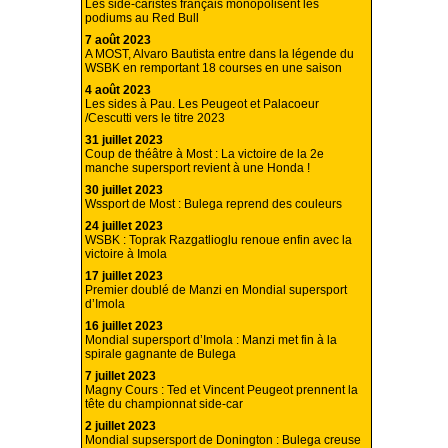
Les side-caristes français monopolisent les
podiums au Red Bull
7 août 2023
A MOST, Alvaro Bautista entre dans la légende du
WSBK en remportant 18 courses en une saison
4 août 2023
Les sides à Pau. Les Peugeot et Palacoeur
/Cescutti vers le titre 2023
31 juillet 2023
Coup de théâtre à Most : La victoire de la 2e
manche supersport revient à une Honda !
30 juillet 2023
Wssport de Most : Bulega reprend des couleurs
24 juillet 2023
WSBK : Toprak Razgatlioglu renoue enfin avec la
victoire à Imola
17 juillet 2023
Premier doublé de Manzi en Mondial supersport
d’Imola
16 juillet 2023
Mondial supersport d’Imola : Manzi met fin à la
spirale gagnante de Bulega
7 juillet 2023
Magny Cours : Ted et Vincent Peugeot prennent la
tête du championnat side-car
2 juillet 2023
Mondial supsersport de Donington : Bulega creuse