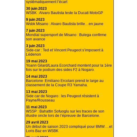
systématiquement l’écart
30 juin 2023
WSBK : Alvaro Bautista teste la Ducati MotoGP
9 juin 2023
Wsbk Misano : Alvaro Bautista brille…en jaune
7 juin 2023
Mondial supersport de Misano : Bulega confirme
son avance
3 juin 2023
Side-car : Ted et Vincent Peugeot s’imposent à
Lédenon
19 mai 2023
Yoann Gilard/Laura Ecorchard montent pour la 1ère
fois sur le podium des sides F2 à Nogaro.
14 mai 2023
Barcelone :Emiliano Ercolani prend le large au
classement de la Coupe R3 Yamaha.
13 mai 2023
Side car de Nogaro : les Peugeot résistent à
Payne/Rousseau
11 mai 2023
WSSP : Bahattin Sofuoglu sur les traces de son
illustre oncle lors de l’épreuve de Barcelone.
29 avril 2023
Un début de saison 2023 compliqué pour BMW….et
Loris Baz en WSBK