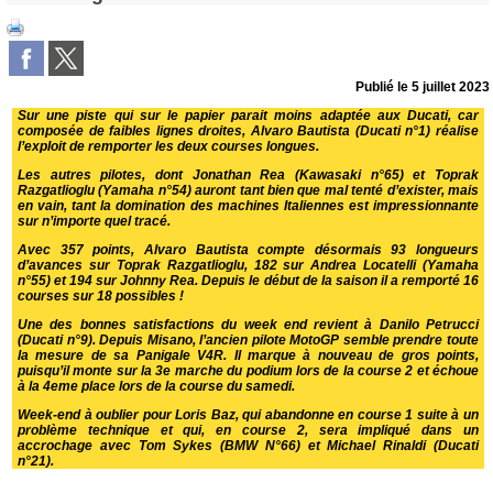
Publié le
5 juillet 2023
Sur une piste qui sur le papier parait moins adaptée aux Ducati, car
composée de faibles lignes droites, Alvaro Bautista (Ducati n°1) réalise
l’exploit de remporter les deux courses longues.
Les autres pilotes, dont Jonathan Rea (Kawasaki n°65) et Toprak
Razgatlioglu (Yamaha n°54) auront tant bien que mal tenté d’exister, mais
en vain, tant la domination des machines Italiennes est impressionnante
sur n’importe quel tracé.
Avec 357 points, Alvaro Bautista compte désormais 93 longueurs
d’avances sur Toprak Razgatlioglu, 182 sur Andrea Locatelli (Yamaha
n°55) et 194 sur Johnny Rea. Depuis le début de la saison il a remporté 16
courses sur 18 possibles !
Une des bonnes satisfactions du week end revient à Danilo Petrucci
(Ducati n°9). Depuis Misano, l’ancien pilote MotoGP semble prendre toute
la mesure de sa Panigale V4R. Il marque à nouveau de gros points,
puisqu’il monte sur la 3e marche du podium lors de la course 2 et échoue
à la 4eme place lors de la course du samedi.
Week-end à oublier pour Loris Baz, qui abandonne en course 1 suite à un
problème technique et qui, en course 2, sera impliqué dans un
accrochage avec Tom Sykes (BMW N°66) et Michael Rinaldi (Ducati
n°21).