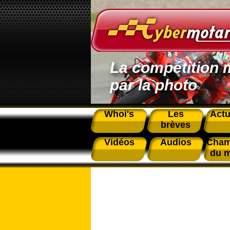
La compétition 
par la photo
Whoi's
Les
Actu
brèves
Vidéos
Audios
Cham
du 