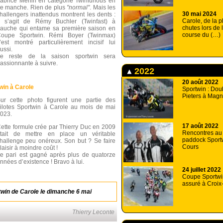
abrice Merlin en catégorie Twinfurious en
e manche. Rien de plus
"normal"
. Mais les
30 mai 2024
hallengers inattendus montrent les dents :
Carole, de la p
l s’agit de Rémy Buchler (Twinfast) à
chutes lors de 
auche qui entame sa première saison en
course du (…)
oupe Sportwin. Rémi Boyer (Twinmax)
’est montré particulièrement incisif lui
ussi.
e reste de la saison sportwin sera
assionnante à suivre.
2022
20 août 2022
win à Carole
Sportwin : Dou
Pieters à Mag
ur cette photo figurent une partie des
ilotes Sportwin à Carole au mois de mai
023.
17 août 2022
ette formule crée par Thierry Duc en 2009
Rencontres au 
tait de mettre en place un véritable
paddock Sport
hallenge peu onéreux. Son but ? Se faire
Cours
laisir à moindre coût !
e pari est gagné après plus de quatorze
nnées d’existence ! Bravo à lui.
24 juillet 2022
Coupe Sportwin
assuré à Croix
twin de Carole le dimanche 6 mai
Thierry Leconte