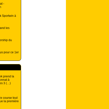
at -
n
k Sportwin à
and les
ership du
us pour ce 1er
k prend la
onnat à
es 3 (…)
2e course tout
ue la première