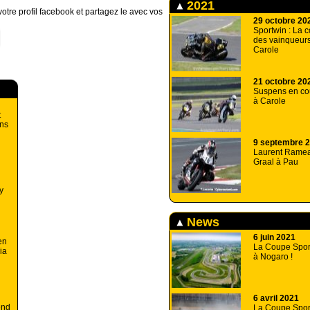
2021
otre profil facebook et partagez le avec vos
29 octobre 20
Sportwin : La 
des vainqueurs 
Carole
21 octobre 20
Suspens en co
à Carole
t
ans
9 septembre 
Laurent Ramea
Graal à Pau
y
News
6 juin 2021
en
La Coupe Sport
ia
à Nogaro !
6 avril 2021
end
La Coupe Spor