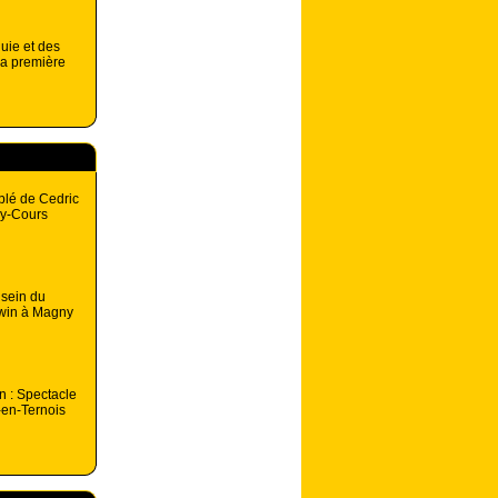
luie et des
la première
blé de Cedric
ny-Cours
sein du
win à Magny
 : Spectacle
-en-Ternois