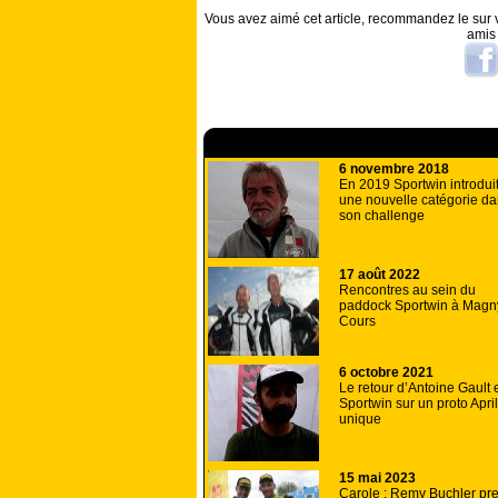
Vous avez aimé cet article, recommandez le sur v
amis
A lire aussi
6 novembre 2018
En 2019 Sportwin introdui
une nouvelle catégorie d
son challenge
17 août 2022
Rencontres au sein du
paddock Sportwin à Magn
Cours
6 octobre 2021
Le retour d’Antoine Gault 
Sportwin sur un proto April
unique
15 mai 2023
Carole : Remy Buchler pr