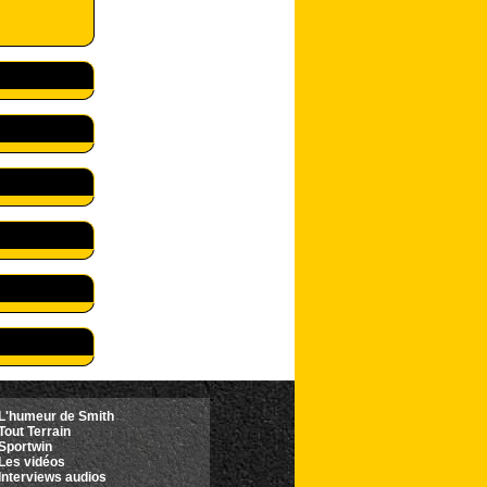
L'humeur de Smith
Tout Terrain
Sportwin
Les vidéos
Interviews audios