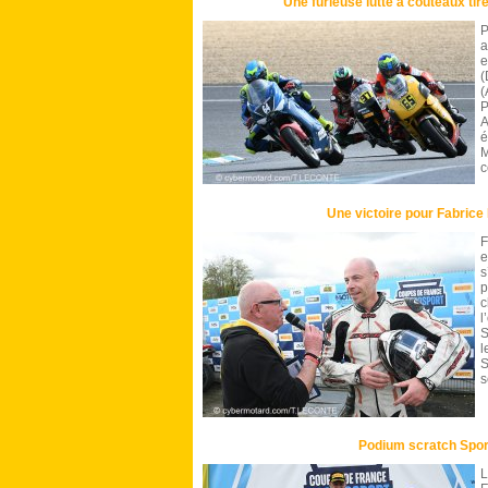
Une furieuse lutte à couteaux tir
P
a
e
(
(
P
A
é
M
c
Une victoire pour Fabrice 
F
e
s
p
c
l
S
l
S
s
Podium scratch Spo
L