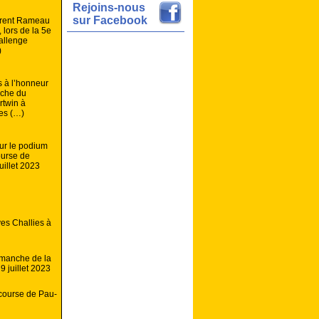
Rejoins-nous
sur Facebook
urent Rameau
 lors de la 5e
allenge
)
s à l’honneur
nche du
rtwin à
es (…)
sur le podium
ourse de
uillet 2023
es Challies à
 manche de la
9 juillet 2023
course de Pau-