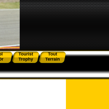
ol
Tourist
Tout
Or
Trophy
Terrain