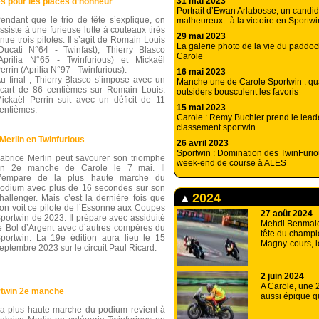
31 mai 2023
és pour les places d’honneur
Portrait d’Ewan Arlabosse, un candid
endant que le trio de tête s’explique, on
malheureux - à la victoire en Sportwi
ssiste à une furieuse lutte à couteaux tirés
29 mai 2023
ntre trois pilotes. Il s’agit de Romain Louis
La galerie photo de la vie du paddoc
Ducati N°64 - Twinfast), Thierry Blasco
Carole
Aprilia N°65 - Twinfurious) et Mickaël
errin (Aprilia N°97 - Twinfurious).
16 mai 2023
u final , Thierry Blasco s’impose avec un
Manche une de Carole Sportwin : qu
cart de 86 centièmes sur Romain Louis.
outsiders bousculent les favoris
ickaël Perrin suit avec un déficit de 11
15 mai 2023
entièmes.
Carole : Remy Buchler prend le lead
classement sportwin
Merlin en Twinfurious
26 avril 2023
Sportwin : Domination des TwinFurio
abrice Merlin peut savourer son triomphe
week-end de course à ALES
n 2e manche de Carole le 7 mai. Il
’empare de la plus haute marche du
odium avec plus de 16 secondes sur son
2024
hallenger. Mais c’est la dernière fois que
’on voit ce pilote de l’Essonne aux Coupes
27 août 2024
portwin de 2023. Il prépare avec assiduité
Mehdi Benmale
e Bol d’Argent avec d’autres compères du
tête du champi
portwin. La 19e édition aura lieu le 15
Magny-cours, l
eptembre 2023 sur le circuit Paul Ricard.
2 juin 2024
A Carole, une 
rtwin 2e manche
aussi épique q
a plus haute marche du podium revient à