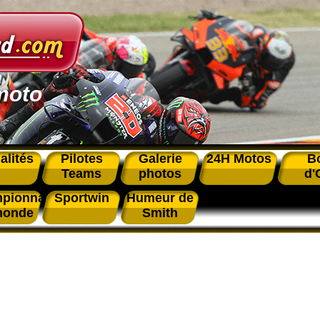
moto
alités
Pilotes
Galerie
24H Motos
B
Teams
photos
d'
pionnat
Sportwin
Humeur de
monde
Smith