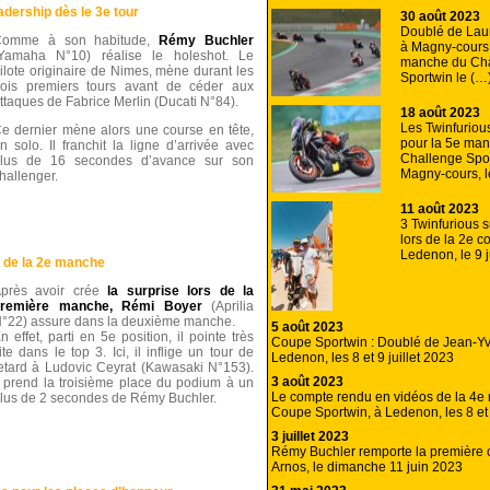
adership dès le 3e tour
30 août 2023
Doublé de La
Comme à son habitude,
Rémy Buchler
à Magny-cours,
Yamaha N°10) réalise le holeshot. Le
manche du Ch
ilote originaire de Nimes, mène durant les
Sportwin le (…
rois premiers tours avant de céder aux
ttaques de Fabrice Merlin (Ducati N°84).
18 août 2023
Les Twinfuriou
e dernier mène alors une course en tête,
pour la 5e ma
n solo. Il franchit la ligne d’arrivée avec
Challenge Spo
lus de 16 secondes d’avance sur son
Magny-cours, l
hallenger.
11 août 2023
3 Twinfurious 
lors de la 2e c
Ledenon, le 9 j
 de la 2e manche
près avoir crée
la surprise lors de la
première manche, Rémi Boyer
(Aprilia
°22) assure dans la deuxième manche.
5 août 2023
n effet, parti en 5e position, il pointe très
Coupe Sportwin : Doublé de Jean-Yv
ite dans le top 3. Ici, il inflige un tour de
Ledenon, les 8 et 9 juillet 2023
etard à Ludovic Ceyrat (Kawasaki N°153).
3 août 2023
l prend la troisième place du podium à un
Le compte rendu en vidéos de la 4e
lus de 2 secondes de Rémy Buchler.
Coupe Sportwin, à Ledenon, les 8 et 
3 juillet 2023
Rémy Buchler remporte la première 
Arnos, le dimanche 11 juin 2023