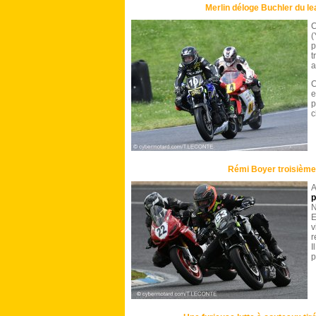
Merlin déloge Buchler du le
(
p
t
a
C
e
p
c
Rémi Boyer troisième
A
N
E
v
r
I
p