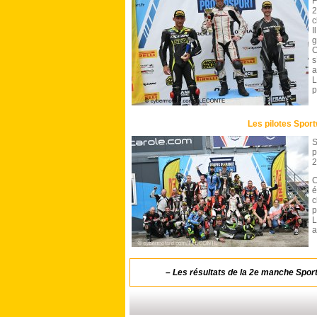
F
2
c
I
g
C
s
a
L
p
Les pilotes Sport
S
p
2
C
é
c
p
L
a
–
Les résultats de la 2e manche Spor