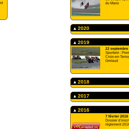
nt
du Mans
2020
2019
22 septembre
Sportwin : Prem
Croix-en-Terno
Grelaud
2018
2017
2016
7 février 2016
Dossier d’inscr
règlement 201