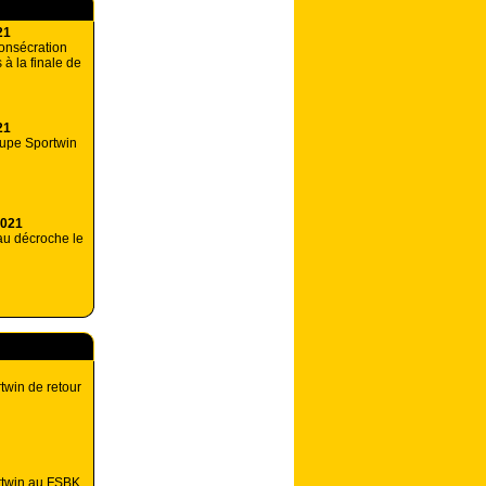
21
consécration
à la finale de
21
upe Sportwin
2021
u décroche le
win de retour
twin au FSBK