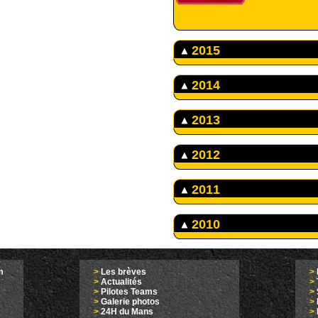
2015
2014
2013
2012
2011
2010
m
>
Les brèves
>
>
Actualités
>
>
Pilotes Teams
>
>
Galerie photos
>
>
24H du Mans
>