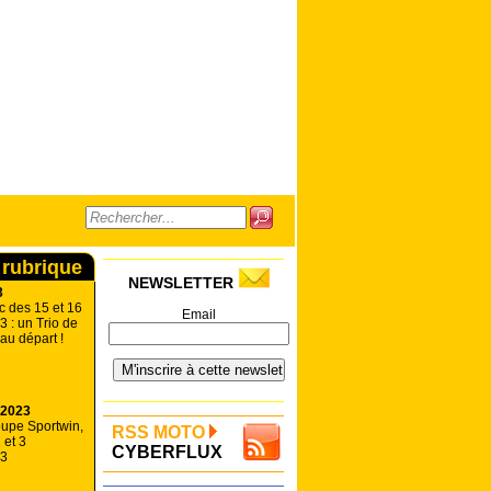
 rubrique
NEWSLETTER
3
c des 15 et 16
Email
 : un Trio de
au départ !
 2023
oupe Sportwin,
RSS MOTO
 et 3
CYBERFLUX
23