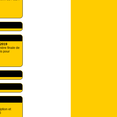
 2019
ière finale de
is pour
iption et
6