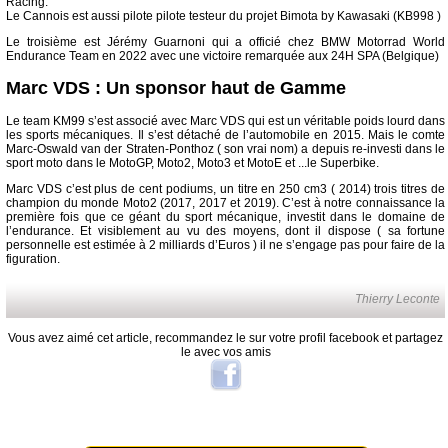
Racing.
Le Cannois est aussi pilote pilote testeur du projet Bimota by Kawasaki (KB998 )
Le troisième est Jérémy Guarnoni qui a officié chez BMW Motorrad World
Endurance Team en 2022 avec une victoire remarquée aux 24H SPA (Belgique)
Marc VDS : Un sponsor haut de Gamme
Le team KM99 s’est associé avec Marc VDS qui est un véritable poids lourd dans
les sports mécaniques. Il s’est détaché de l’automobile en 2015. Mais le comte
Marc-Oswald van der Straten-Ponthoz ( son vrai nom) a depuis re-investi dans le
sport moto dans le MotoGP, Moto2, Moto3 et MotoE et ...le Superbike.
Marc VDS c’est plus de cent podiums, un titre en 250 cm3 ( 2014) trois titres de
champion du monde Moto2 (2017, 2017 et 2019). C’est à notre connaissance la
première fois que ce géant du sport mécanique, investit dans le domaine de
l’endurance. Et visiblement au vu des moyens, dont il dispose ( sa fortune
personnelle est estimée à 2 milliards d’Euros ) il ne s’engage pas pour faire de la
figuration.
Thierry Leconte
Vous avez aimé cet article, recommandez le sur votre profil facebook et partagez
le avec vos amis