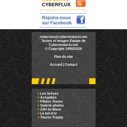
CYBERFLUX
Rejoins-nous
sur Facebook
redaction@cybermotard.com
Textes et images Equipe de
Cybermotard.com
© Copyright 1998/2026
Plan du site
Accueil
|
Contact
>
Les brèves
>
Actualités
>
Pilotes Teams
>
Galerie photos
>
24H du Mans
>
Le bol d'or
>
Tourist Trophy