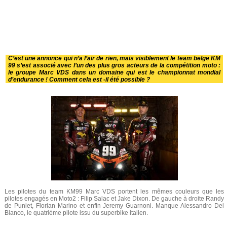
C’est une annonce qui n’a l’air de rien, mais visiblement le team belge KM
99 s’est associé avec l’un des plus gros acteurs de la compétition moto :
le groupe Marc VDS dans un domaine qui est le championnat mondial
d’endurance ! Comment cela est -il été possible ?
Les pilotes du team KM99 Marc VDS portent les mêmes couleurs que les
pilotes engagés en Moto2 : Filip Salac et Jake Dixon. De gauche à droite Randy
de Puniet, Florian Marino et enfin Jeremy Guarnoni. Manque Alessandro Del
Bianco, le quatrième pilote issu du superbike italien.