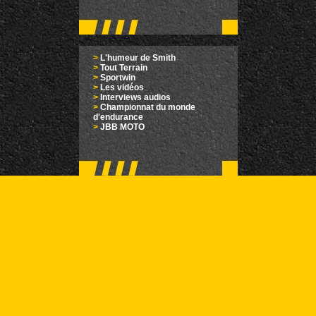
>
L'humeur de Smith
>
Tout Terrain
>
Sportwin
>
Les vidéos
>
Interviews audios
>
Championnat du monde
d'endurance
>
JBB MOTO