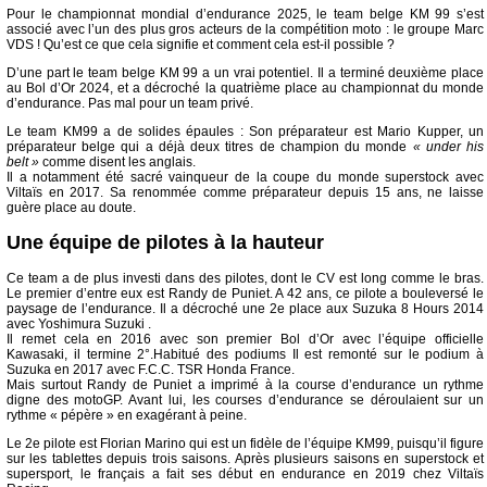
Pour le championnat mondial d’endurance 2025, le team belge KM 99 s’est
associé avec l’un des plus gros acteurs de la compétition moto : le groupe Marc
VDS ! Qu’est ce que cela signifie et comment cela est-il possible ?
D’une part le team belge KM 99 a un vrai potentiel. Il a terminé deuxième place
au Bol d’Or 2024, et a décroché la quatrième place au championnat du monde
d’endurance. Pas mal pour un team privé.
Le team KM99 a de solides épaules : Son préparateur est Mario Kupper, un
préparateur belge qui a déjà deux titres de champion du monde
« under his
belt »
comme disent les anglais.
Il a notamment été sacré vainqueur de la coupe du monde superstock avec
Viltaïs en 2017. Sa renommée comme préparateur depuis 15 ans, ne laisse
guère place au doute.
Une équipe de pilotes à la hauteur
Ce team a de plus investi dans des pilotes, dont le CV est long comme le bras.
Le premier d’entre eux est Randy de Puniet. A 42 ans, ce pilote a bouleversé le
paysage de l’endurance. Il a décroché une 2e place aux Suzuka 8 Hours 2014
avec Yoshimura Suzuki .
Il remet cela en 2016 avec son premier Bol d’Or avec l’équipe officielle
Kawasaki, il termine 2°.Habitué des podiums Il est remonté sur le podium à
Suzuka en 2017 avec F.C.C. TSR Honda France.
Mais surtout Randy de Puniet a imprimé à la course d’endurance un rythme
digne des motoGP. Avant lui, les courses d’endurance se déroulaient sur un
rythme « pépère » en exagérant à peine.
Le 2e pilote est Florian Marino qui est un fidèle de l’équipe KM99, puisqu’il figure
sur les tablettes depuis trois saisons. Après plusieurs saisons en superstock et
supersport, le français a fait ses début en endurance en 2019 chez Viltaïs