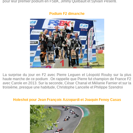
pour leur premier podium en FSBK, Jimmy Quilbault et Sylvain Pesenti.
Podium F2 dimanche
La surprise du jour en F2 avec Pierre Leguen et Léopold Rouby sur la plus
haute marche de ce podium . On rappelle que Pierre fut champion de France F2
avec Carole en 2013. Sur la seconde, César Chanal et Mélanie Farnier et sur la
troisième, presque une habitude, Christophe Lancelle et Philippe Szendroi
Holeshot pour Jean François Azzopardi et Joaquin Fenoy Casas