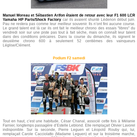
Manuel Moreau et Sébastien Arifon étaient de retour avec leur F1 600 LCR
Yamaha HP Parts/Shock Factory
car ils avaient shunté Lédenon début juin.
Pau ne restera pas comme leur meilleur souvenir. Ils n’ont fini aucune course.
Le grand talent est là car ils ont fait le meilleur chrono des essais "libres" du
vendredi soir sur une piste pas tout à fait sèche, mais on connaît leur talent
dans des conditions précaires. Dans la course du dimanche, ils signent le
deuxième chrono 600 à seulement 52 centièmes des vainqueurs
Léglise/Clément.
Podium F2 samedi
Tout en haut, c’est une habitude, César Chanal, associé cette fois à Mélanie
Farnier, longtemps passagère d’Estelle Leblond. Elle remplaçait Olivier Lavorel
indisponible. Sur la seconde, Pierre Leguen et Léopold Rouby qui, lui,
remplaçait Carole Cacciolatto (Madame Leguen) et sur la troisième marche,