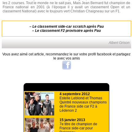
les 2 courses. Tout le monde ne le sait pas, Mais Jean Bernard fut champion de
France national en 2001 (à l’époque il y avait un classement Open et un
classement National) avec le toujours vert Christian Chaigneau sur un F1.
–
Le classement side-car scratch après Pau
–
Le classement F2 provisoire après Pau
Albert Grison
Vous avez aimé cet article, recommandez le sur votre profil facebook et partagez
le avec vos amis
A lire aussi
4 septembre 2012
Estelle Leblond et Thomas
Quintré nouveaux champions
de France side car F2 à
Lédenon 2
15 janvier 2013
7e titre de champion de
France side-car pour