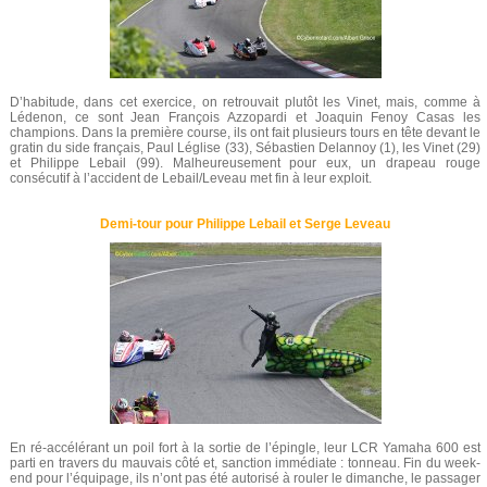
D’habitude, dans cet exercice, on retrouvait plutôt les Vinet, mais, comme à
Lédenon, ce sont Jean François Azzopardi et Joaquin Fenoy Casas les
champions. Dans la première course, ils ont fait plusieurs tours en tête devant le
gratin du side français, Paul Léglise (33), Sébastien Delannoy (1), les Vinet (29)
et Philippe Lebail (99). Malheureusement pour eux, un drapeau rouge
consécutif à l’accident de Lebail/Leveau met fin à leur exploit.
Demi-tour pour Philippe Lebail et Serge Leveau
En ré-accélérant un poil fort à la sortie de l’épingle, leur LCR Yamaha 600 est
parti en travers du mauvais côté et, sanction immédiate : tonneau. Fin du week-
end pour l’équipage, ils n’ont pas été autorisé à rouler le dimanche, le passager