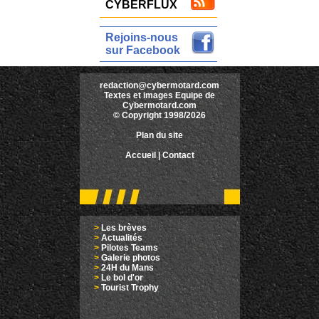
CYBERFLUX
Rejoins-nous
sur Facebook
redaction@cybermotard.com
Textes et images Equipe de
Cybermotard.com
© Copyright 1998/2026
Plan du site
Accueil
|
Contact
>
Les brèves
>
Actualités
>
Pilotes Teams
>
Galerie photos
>
24H du Mans
>
Le bol d'or
>
Tourist Trophy