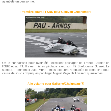
ayant été un peu sonné.
Première course FSBK pour Goulven Crochemore
On le connaissait pour avoir été l’excellent passager de Franck Barbier en
FSBK et au TT. Il s’est mis au pilotage avec son F2 Shelbourne Suzuki. Le
samedi, il emmenait Julie Morin , mais elle sera remplacée le dimanche pour
cause de soucis physiques par Angel Miguel Vega. Ils finissent quinzièmes.
Aile volante pour Gallerne/Chaigneau (7)