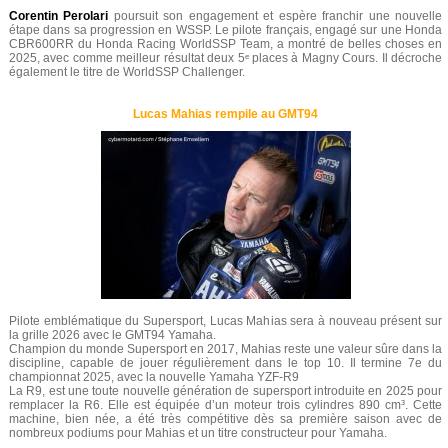
Corentin Perolari
poursuit son engagement et espère franchir une nouvelle
étape dans sa progression en WSSP. Le pilote français, engagé sur une Honda
CBR600RR du Honda Racing WorldSSP Team, a montré de belles choses en
2025, avec comme meilleur résultat deux 5ᵉ places à Magny Cours. Il décroche
également le titre de WorldSSP Challenger.
Lucas Mahias rempile au GMT94
Pilote emblématique du Supersport, Lucas Mahias sera à nouveau présent sur
la grille 2026 avec le GMT94 Yamaha.
Champion du monde Supersport en 2017, Mahias reste une valeur sûre dans la
discipline, capable de jouer régulièrement dans le top 10. Il termine 7e du
championnat 2025, avec la nouvelle Yamaha YZF-R9
La R9, est une toute nouvelle génération de supersport introduite en 2025 pour
remplacer la R6. Elle est équipée d’un moteur trois cylindres 890 cm³. Cette
machine, bien née, a été très compétitive dès sa première saison avec de
nombreux podiums pour Mahias et un titre constructeur pour Yamaha.