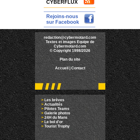
CYBERFLUX
Rejoins-nous
sur Facebook
redaction@cybermotard.com
Textes et images Equipe de
Cybermotard.com
© Copyright 1998/2026
Plan du site
Accueil
|
Contact
>
Les brèves
>
Actualités
>
Pilotes Teams
>
Galerie photos
>
24H du Mans
>
Le bol d'or
>
Tourist Trophy