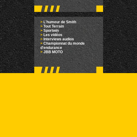
>
L'humeur de Smith
>
Tout Terrain
>
Sportwin
>
Les vidéos
>
Interviews audios
>
Championnat du monde
d'endurance
>
JBB MOTO