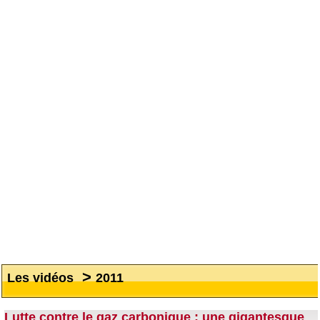
>
Les vidéos
2011
Lutte contre le gaz carbonique : une gigantesque