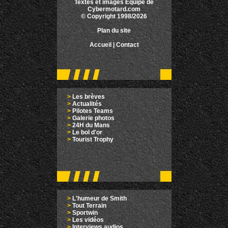
Textes et images Equipe de
Cybermotard.com
© Copyright 1998/2026
Plan du site
Accueil
|
Contact
>
Les brèves
>
Actualités
>
Pilotes Teams
>
Galerie photos
>
24H du Mans
>
Le bol d'or
>
Tourist Trophy
>
L'humeur de Smith
>
Tout Terrain
>
Sportwin
>
Les vidéos
>
Interviews audios