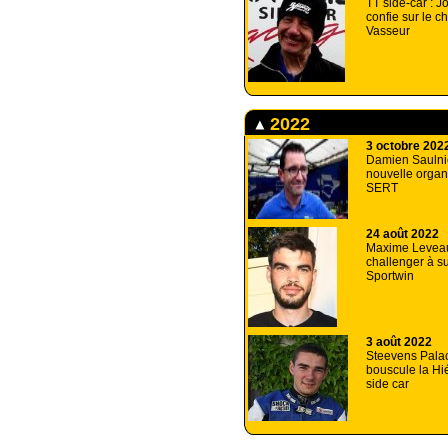
TT side-car : 
confie sur le c
Vasseur
2022
3 octobre 202
Damien Saulnie
nouvelle organ
SERT
24 août 2022
Maxime Levea
challenger à su
Sportwin
3 août 2022
Steevens Pala
bouscule la Hi
side car