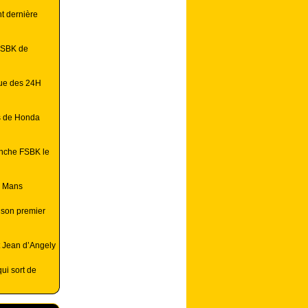
t dernière
FSBK de
vue des 24H
s de Honda
nche FSBK le
u Mans
 son premier
 Jean d’Angely
qui sort de