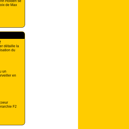
John Holden se
hoix de Max
2
r détaille la
isation du
u un
rveiller en
coeur
érarchie F2