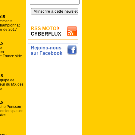
015
ommente
 championnat
RSS MOTO
ar de 2017
CYBERFLUX
15
Rejoins-nous
de
 en
sur Facebook
e France side
15
equipe de
ueur du MX des
ée
15
ophe Ponsson
remiers pas en
bike