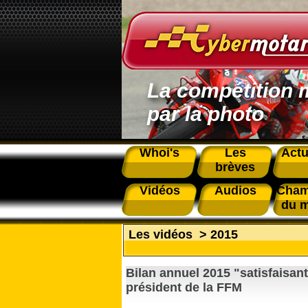
La compétition 
par la photo
Whoi's
Les
Actu
brèves
Vidéos
Audios
Cham
du 
Les vidéos
>
2015
Bilan annuel 2015 "satisfaisan
président de la FFM