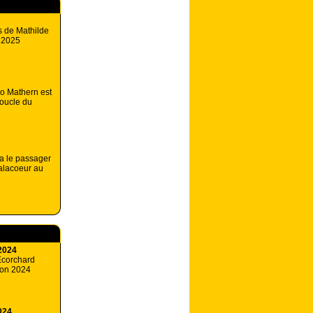
s de Mathilde
T 2025
 Mathern est
boucle du
a le passager
alacoeur au
2024
Ecorchard
ison 2024
024