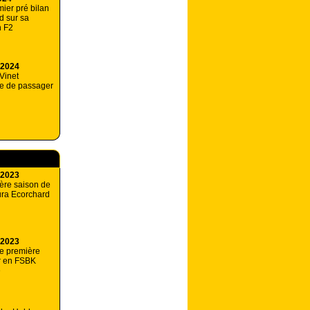
ier pré bilan
d sur sa
n F2
 2024
Vinet
le de passager
 2023
ère saison de
ura Ecorchard
 2023
e première
r en FSBK
e