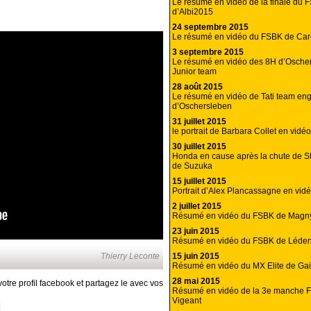
Le résumé en vidéo de la finale du 
d’Albi2015
24 septembre 2015
Le résumé en vidéo du FSBK de Car
3 septembre 2015
Le résumé en vidéo des 8H d’Osche
Junior team
28 août 2015
Le résumé en vidéo de Tati team en
d’Oschersleben
31 juillet 2015
le portrait de Barbara Collet en vidéo
30 juillet 2015
Honda en cause après la chute de S
de Suzuka
15 juillet 2015
Portrait d’Alex Plancassagne en vid
2 juillet 2015
Résumé en vidéo du FSBK de Magn
23 juin 2015
Résumé en vidéo du FSBK de Léde
15 juin 2015
Thierry Leconte
Résumé en vidéo du MX Elite de Gai
28 mai 2015
otre profil facebook et partagez le avec vos
Résumé en vidéo de la 3e manche 
Vigeant