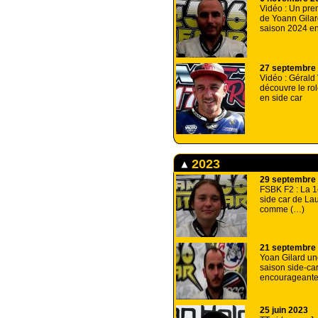
Vidéo : Un prem
de Yoann Gilar
saison 2024 e
27 septembre
Vidéo : Gérald 
découvre le ro
en side car
2023
29 septembre
FSBK F2 : La 1
side car de La
comme (…)
21 septembre
Yoan Gilard un
saison side-ca
encourageant
25 juin 2023