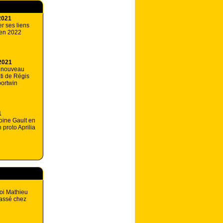
2021
er ses liens
 en 2022
2021
 nouveau
ti de Régis
ortwin
1
oine Gault en
 proto Aprilia
oi Mathieu
passé chez