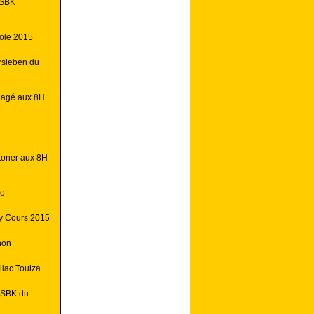
FSBK
ole 2015
rsleben du
gagé aux 8H
toner aux 8H
éo
y Cours 2015
non
llac Toulza
FSBK du