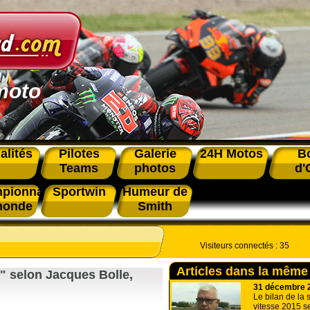
moto
alités
Pilotes
Galerie
24H Motos
B
Teams
photos
d'
pionnat
Sportwin
Humeur de
monde
Smith
Visiteurs connectés :
35
Articles dans la même
t" selon Jacques Bolle,
31 décembre 
Le bilan de la 
vitesse 2015 se