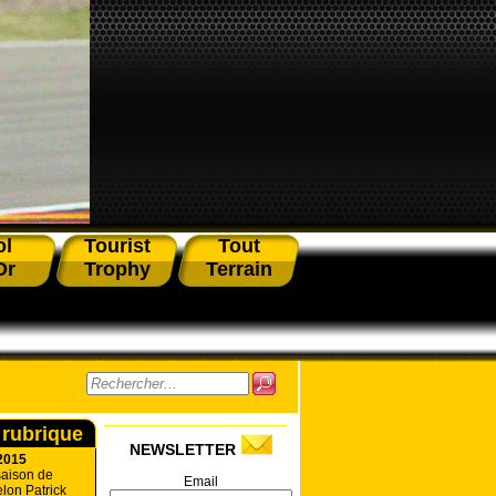
ol
Tourist
Tout
Or
Trophy
Terrain
 rubrique
NEWSLETTER
2015
saison de
Email
lon Patrick