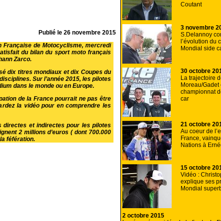
Coutant
3 novembre 2
Publié le
26 novembre 2015
S.Delannoy c
l’évolution du
on Française de Motocyclisme, mercredi
Mondial side c
isfait du bilan du sport moto français
ohann Zarco.
30 octobre 20
sé dix titres mondiaux et dix Coupes du
La trajectoire 
sciplines. Sur l’année 2015, les pilotes
Moreau/Gadet
odium dans le monde ou en Europe.
championnat d
car
ation de la France pourrait ne pas être
gardez la vidéo pour en comprendre les
21 octobre 20
 directes et indirectes pour les pilotes
Au coeur de l’
ignent 2 millions d’euros ( dont 700.000
France, vainq
a féfération.
Nations à Ern
15 octobre 20
Vidéo : Christ
explique ses p
Mondial super
2 octobre 2015