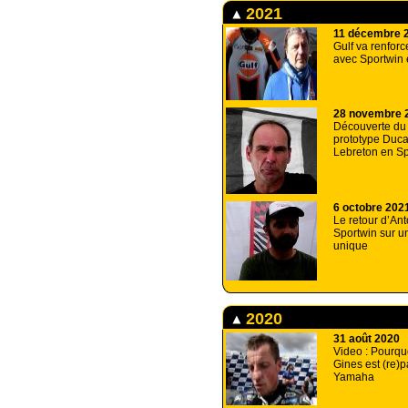
2021
11 décembre 
Gulf va renforc
avec Sportwin
28 novembre 
Découverte du
prototype Duca
Lebreton en Sp
6 octobre 202
Le retour d’Ant
Sportwin sur un
unique
2020
31 août 2020
Video : Pourqu
Gines est (re)
Yamaha