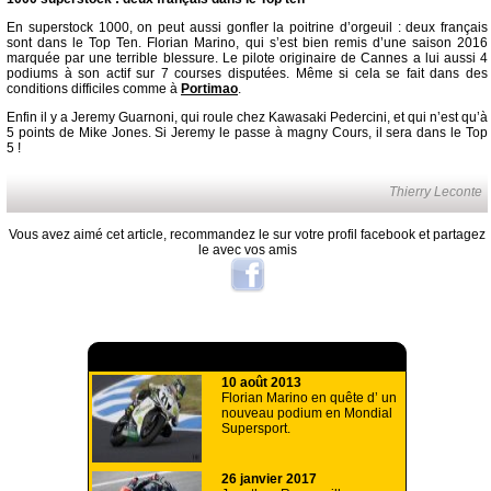
En superstock 1000, on peut aussi gonfler la poitrine d’orgeuil : deux français
sont dans le Top Ten. Florian Marino, qui s’est bien remis d’une saison 2016
marquée par une terrible blessure. Le pilote originaire de Cannes a lui aussi 4
podiums à son actif sur 7 courses disputées. Même si cela se fait dans des
conditions difficiles comme à
Portimao
.
Enfin il y a Jeremy Guarnoni, qui roule chez Kawasaki Pedercini, et qui n’est qu’à
5 points de Mike Jones. Si Jeremy le passe à magny Cours, il sera dans le Top
5 !
Thierry Leconte
Vous avez aimé cet article, recommandez le sur votre profil facebook et partagez
le avec vos amis
A lire aussi
10 août 2013
Florian Marino en quête d’ un
nouveau podium en Mondial
Supersport.
26 janvier 2017