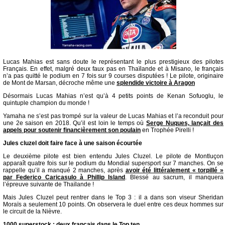
Lucas Mahias est sans doute le représentant le plus prestigieux des pilotes
Français. En effet, malgré deux faux pas en Thaïlande et à Misano, le français
n’a pas quitté le podium en 7 fois sur 9 courses disputées ! Le pilote, originaire
de Mont de Marsan, décroche même une
splendide victoire à Aragon
Désormais Lucas Mahias n’est qu’à 4 petits points de Kenan Sofuoglu, le
quintuple champion du monde !
Yamaha ne s’est pas trompé sur la valeur de Lucas Mahias et l’a reconduit pour
une 2e saison en 2018. Qu’il est loin le temps où
Serge Nuques, lançait des
appels pour soutenir financièrement son poulain
en Trophée Pirelli !
Jules cluzel doit faire face à une saison écourtée
Le deuxième pilote est bien entendu Jules Cluzel. Le pilote de Montluçon
apparaît quatre fois sur le podium du Mondial supersport sur 7 manches. On se
rappelle qu’il a manqué 2 manches, après
avoir été littéralement « torpillé »
par Federico Caricasulo à Phillip Island
. Blessé au sacrum, il manquera
l’épreuve suivante de Thaïlande !
Mais Jules Cluzel peut rentrer dans le Top 3 : il a dans son viseur Sheridan
Moraïs a seulement 10 points. On observera le duel entre ces deux hommes sur
le circuit de la Nièvre.
1000 superstock : deux français dans le Top ten