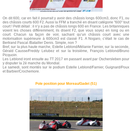
On dit 600, car en fait il pourrait y avoir des châssis longs 600cm3, donc F1, ou
des châssis courts 600 F2. Aussi la FFM a tranché en disant catégorie "600" tout
court ! Petit détail : il n’y a pas de châssis longs 600 en France. Les britanniques
voient les choses différemment, ils disent F2, que vous soyez en long ou en
court. Chacun sa façon de voir, sachant qu’un châssis court avec une
motorisation supérieure à 600cm3 est classé F1. A Nogaro, c’était le cas de
Bertrand Pascal /Batailler Denis. Simple, non ?
Bref, sur la plus haute marche, Estelle Leblond/Mélanie Farnier, sur la seconde,
Gérald Causse/Freddy Lelubez et sur la troisième, François Leblond/Bruno
Picquoin.
Les Leblond iront ensuite au TT 2017 en passant avant par Oschersleben pour
y disputer la 2è manche du Mondial.
Le samedi, sont montés sur le podium Estelle Leblond/Farnier, Guignard/Poux
et Barbier/Crochemore.
Pole position pour Moreau/Gadet (51)