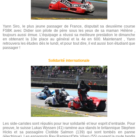
Yann Siro, le plus jeune passager de France, disputait sa deuxième course
FSBK avec Didier son pilote de père sous les yeux de sa maman Hélène ,
toujours aussi émue. L’équipage a réussi sa meilleure prestation le dimanche
en obtenant la 10e place au général et la 4e en 600. Maintenant , Yann
retrouvera les études dès le lundi, et pour tout dire, il est aussi bon étudiant que
passager !
Solidarité internationale
Les side-caristes sont réputés pour leur solidarité et leur esprit d’entraide. Pour
preuve, le suisse Lukas Wyssen (41) ramène aux stands le britannique Stephen
Hicks et sa passagère Clotilde Salmon (139) qui sont tombés en panne
(électrique). Les espagnols Rey Ramirez/Orta Vilaro (55) ouvrent la route tandis