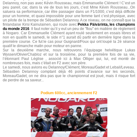
Delannoy, non pas avec Kévin Rousseau, mais Emmanuelle Clément ! C’est un
peu pareil, car, dans la vie de tous les jours, c’est Mme Kévin Rousseau...On
saluera sa performance, car être passager dans un F1/1000, c’est déjà difficile
pour un homme, et quasi impossible pour une femme tant c’est physique, avec
un pilote de la trempe de Sébastien Delannoy. A ce niveau, on ne connaît que la
finlandaise Kirsi Kainulainen, qui roule avec
Pekka Päivärinta, les champions
du monde 2016
. Il faut noter qu’il y eut un peu de "flou" en matière de règlement
à Nogaro. Car Emmanuelle Clément ayant roulé seulement en essais libres et
non en qualifs le samedi, le side n°1 aurait dû partir en dernière ligne dans la
première course. Ce fut le cas pour Guignard/Poux qui ont loupé la 2è séance
qualif le dimanche matin pour moteur en panne.
Sur la deuxième marche, nous retrouvons l’équipage helvétique Lukas
Wyssen/OlivierChabloz et sur la troisième, pour la première fois de sa vie,
l’étonnant Paul Léglise , associé ici à Max Olliger qui, lui, est monté de
nombreuses fois, mais c’était en F2 avec son père.
Le samedi, nous avions eu Delannoy/Clément, Moreau/Gadet et Lebail/Leveau.
Sébastien Delannoy comptant déjà 46 points d’avance sur les seconds,
Moreau/Gadet, on ne dira pas que le championnat est joué, mais il risque fort
de perdre de sa saveur...
Podium 600cc, anciennement F2