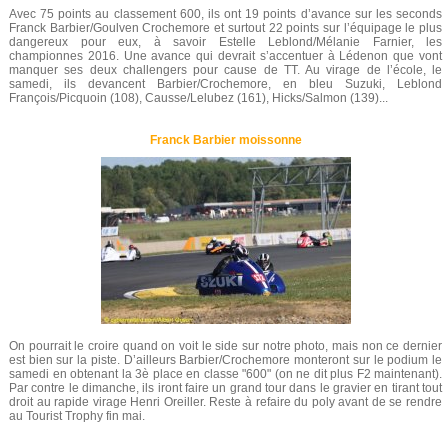
Avec 75 points au classement 600, ils ont 19 points d’avance sur les seconds
Franck Barbier/Goulven Crochemore et surtout 22 points sur l’équipage le plus
dangereux pour eux, à savoir Estelle Leblond/Mélanie Farnier, les
championnes 2016. Une avance qui devrait s’accentuer à Lédenon que vont
manquer ses deux challengers pour cause de TT. Au virage de l’école, le
samedi, ils devancent Barbier/Crochemore, en bleu Suzuki, Leblond
François/Picquoin (108), Causse/Lelubez (161), Hicks/Salmon (139)...
Franck Barbier moissonne
On pourrait le croire quand on voit le side sur notre photo, mais non ce dernier
est bien sur la piste. D’ailleurs Barbier/Crochemore monteront sur le podium le
samedi en obtenant la 3è place en classe "600" (on ne dit plus F2 maintenant).
Par contre le dimanche, ils iront faire un grand tour dans le gravier en tirant tout
droit au rapide virage Henri Oreiller. Reste à refaire du poly avant de se rendre
au Tourist Trophy fin mai.