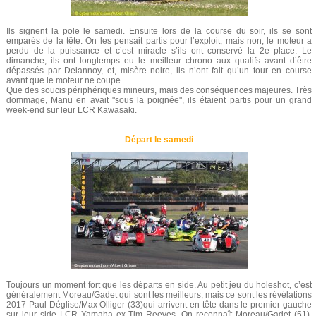
Ils signent la pole le samedi. Ensuite lors de la course du soir, ils se sont
emparés de la tête. On les pensait partis pour l’exploit, mais non, le moteur a
perdu de la puissance et c’est miracle s’ils ont conservé la 2e place. Le
dimanche, ils ont longtemps eu le meilleur chrono aux qualifs avant d’être
dépassés par Delannoy, et, misère noire, ils n’ont fait qu’un tour en course
avant que le moteur ne coupe.
Que des soucis périphériques mineurs, mais des conséquences majeures. Très
dommage, Manu en avait "sous la poignée", ils étaient partis pour un grand
week-end sur leur LCR Kawasaki.
Départ le samedi
Toujours un moment fort que les départs en side. Au petit jeu du holeshot, c’est
généralement Moreau/Gadet qui sont les meilleurs, mais ce sont les révélations
2017 Paul Déglise/Max Olliger (33)qui arrivent en tête dans le premier gauche
sur leur side LCR Yamaha ex-Tim Reeves. On reconnaît Moreau/Gadet (51),