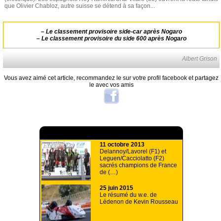
que Olivier Chabloz, autre suisse se détend à sa façon...
–
Le classement provisoire side-car après Nogaro
–
Le classement provisoire du side 600 après Nogaro
Albert Grison
Vous avez aimé cet article, recommandez le sur votre profil facebook et partagez
le avec vos amis
A lire aussi
11 octobre 2013
Delannoy/Lavorel (F1) et
Leguen/Cacciolatto (F2)
sacrés champions de France
de (…)
25 juin 2015
Le résumé du w.e. de
Lédenon de Kevin Rousseau