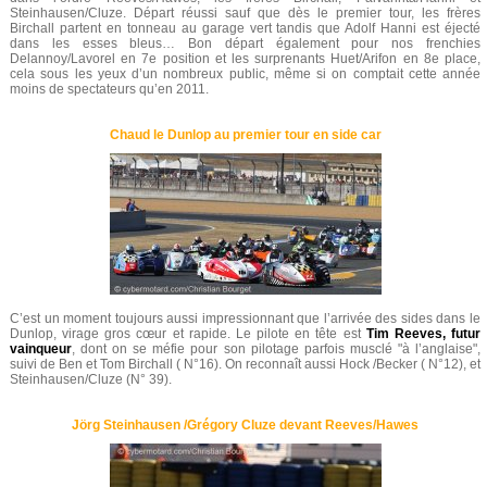
Steinhausen/Cluze. Départ réussi sauf que dès le premier tour, les frères
Birchall partent en tonneau au garage vert tandis que Adolf Hanni est éjecté
dans les esses bleus… Bon départ également pour nos frenchies
Delannoy/Lavorel en 7e position et les surprenants Huet/Arifon en 8e place,
cela sous les yeux d’un nombreux public, même si on comptait cette année
moins de spectateurs qu’en 2011.
Chaud le Dunlop au premier tour en side car
C’est un moment toujours aussi impressionnant que l’arrivée des sides dans le
Dunlop, virage gros cœur et rapide. Le pilote en tête est
Tim Reeves, futur
vainqueur
, dont on se méfie pour son pilotage parfois musclé "à l’anglaise",
suivi de Ben et Tom Birchall ( N°16). On reconnaît aussi Hock /Becker ( N°12), et
Steinhausen/Cluze (N° 39).
Jörg Steinhausen /Grégory Cluze devant Reeves/Hawes