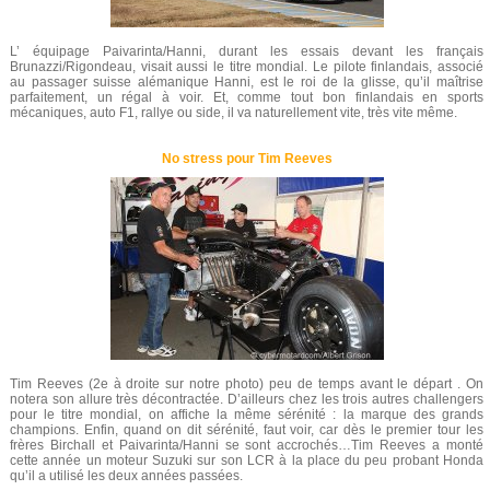
L’ équipage Paivarinta/Hanni, durant les essais devant les français
Brunazzi/Rigondeau, visait aussi le titre mondial. Le pilote finlandais, associé
au passager suisse alémanique Hanni, est le roi de la glisse, qu’il maîtrise
parfaitement, un régal à voir. Et, comme tout bon finlandais en sports
mécaniques, auto F1, rallye ou side, il va naturellement vite, très vite même.
No stress pour Tim Reeves
Tim Reeves (2e à droite sur notre photo) peu de temps avant le départ . On
notera son allure très décontractée. D’ailleurs chez les trois autres challengers
pour le titre mondial, on affiche la même sérénité : la marque des grands
champions. Enfin, quand on dit sérénité, faut voir, car dès le premier tour les
frères Birchall et Paivarinta/Hanni se sont accrochés…Tim Reeves a monté
cette année un moteur Suzuki sur son LCR à la place du peu probant Honda
qu’il a utilisé les deux années passées.