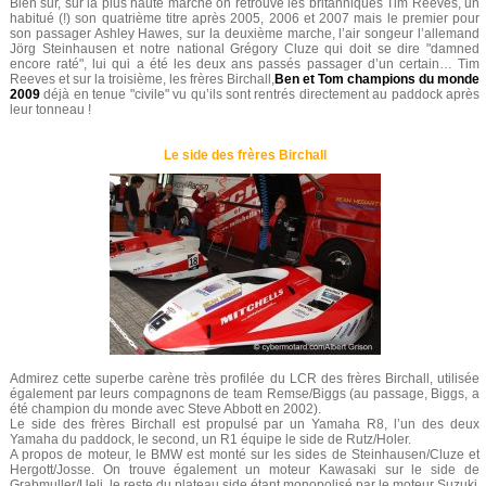
Bien sûr, sur la plus haute marche on retrouve les britanniques Tim Reeves, un
habitué (!) son quatrième titre après 2005, 2006 et 2007 mais le premier pour
son passager Ashley Hawes, sur la deuxième marche, l’air songeur l’allemand
Jörg Steinhausen et notre national Grégory Cluze qui doit se dire "damned
encore raté", lui qui a été les deux ans passés passager d’un certain… Tim
Reeves et sur la troisième, les frères Birchall,
Ben et Tom champions du monde
2009
déjà en tenue "civile" vu qu’ils sont rentrés directement au paddock après
leur tonneau !
Le side des frères Birchall
Admirez cette superbe carène très profilée du LCR des frères Birchall, utilisée
également par leurs compagnons de team Remse/Biggs (au passage, Biggs, a
été champion du monde avec Steve Abbott en 2002).
Le side des frères Birchall est propulsé par un Yamaha R8, l’un des deux
Yamaha du paddock, le second, un R1 équipe le side de Rutz/Holer.
A propos de moteur, le BMW est monté sur les sides de Steinhausen/Cluze et
Hergott/Josse. On trouve également un moteur Kawasaki sur le side de
Grabmuller/Ueli, le reste du plateau side.étant monopolisé par le moteur Suzuki