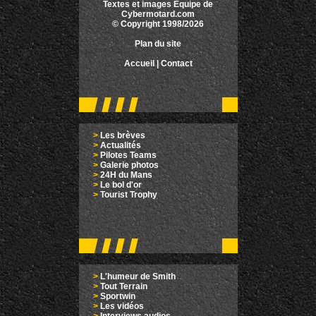
Textes et images Equipe de
Cybermotard.com
© Copyright 1998/2026
Plan du site
Accueil
|
Contact
>
Les brèves
>
Actualités
>
Pilotes Teams
>
Galerie photos
>
24H du Mans
>
Le bol d'or
>
Tourist Trophy
>
L'humeur de Smith
>
Tout Terrain
>
Sportwin
>
Les vidéos