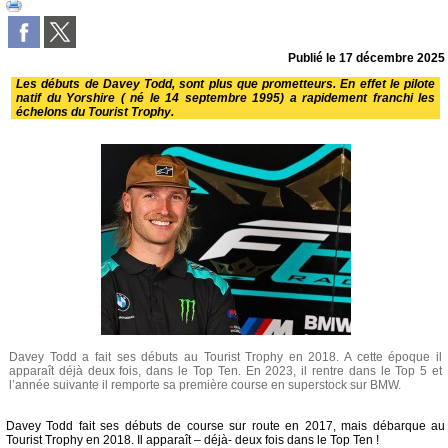
Publié le
17 décembre 2025
Les débuts de Davey Todd, sont plus que prometteurs. En effet le pilote
natif du Yorshire ( né le 14 septembre 1995) a rapidement franchi les
échelons du Tourist Trophy.
Davey Todd a fait ses débuts au Tourist Trophy en 2018. A cette époque il
apparaît déjà deux fois, dans le Top Ten. En 2023, il rentre dans le Top 5 et
l’année suivante il remporte sa première course en superstock sur BMW.
Davey Todd fait ses débuts de course sur route en 2017, mais débarque au
Tourist Trophy en 2018. Il apparaît – déjà- deux fois dans le Top Ten !