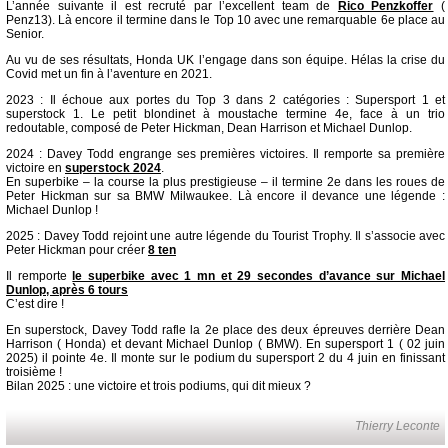
L’année suivante il est recruté par l’excellent team de
Rico Penzkoffer
(
Penz13). Là encore il termine dans le Top 10 avec une remarquable 6e place au
Senior.
Au vu de ses résultats, Honda UK l’engage dans son équipe. Hélas la crise du
Covid met un fin à l’aventure en 2021.
2023 : Il échoue aux portes du Top 3 dans 2 catégories : Supersport 1 et
superstock 1. Le petit blondinet à moustache termine 4e, face à un trio
redoutable, composé de Peter Hickman, Dean Harrison et Michael Dunlop.
2024 : Davey Todd engrange ses premières victoires. Il remporte sa première
victoire en
superstock 2024
.
En superbike – la course la plus prestigieuse – il termine 2e dans les roues de
Peter Hickman sur sa BMW Milwaukee. Là encore il devance une légende :
Michael Dunlop !
2025 : Davey Todd rejoint une autre légende du Tourist Trophy. Il s’associe avec
Peter Hickman pour créer
8 ten
Il remporte
le superbike avec 1 mn et 29 secondes d’avance sur Michael
Dunlop, après 6 tours
C’est dire !
En superstock, Davey Todd rafle la 2e place des deux épreuves derrière Dean
Harrison ( Honda) et devant Michael Dunlop ( BMW). En supersport 1 ( 02 juin
2025) il pointe 4e. Il monte sur le podium du supersport 2 du 4 juin en finissant
troisième !
Bilan 2025 : une victoire et trois podiums, qui dit mieux ?
Thierry Leconte