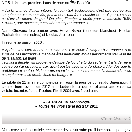
N°15. Il fera ses premiers tours de roue au 75e Bol d’Or.
« j’ai la chance d’avoir intégré le Team SH Technologie, c’est une équipe très
compétente et très motivée, je n’ai donc pas à me soucier de quoi que ce soit si
ce n’est de mettre du gaz ! De plus, l’équipe a optée pour la nouvelle BMW
S1000R, une machine particulièrement performante. »
Nans Chevaux fera équipe avec Hervé Royer (Lunettes blanches), Nicolas
Pouhair (lunettes noires) et Nicolas Jaulneau.
Il résume sa saison 2010 :
« Après avoir bien débuté la saison 2010, je chute à Nogaro à 2 reprises. A la
suite de ces incidents la machine était beaucoup moins performante tout le reste
de la saison. Le team
Tecmas a déceler un problème de tube de fourche tordu seulement à la dernière
course ou j’ai pu revenir aux avant postes avec une 7e place à Albi dès que le
problème fut corrigé. Malheureusement je n’ai pas pu retenter l’aventure dans ce
championnat cette année faute de budget. »
Le pilote de 21 ans ne compte pas en rester la pour ce qui est du Supersport. Il
compte bien revenir en 2012 si le budget le lui permet et ainsi faire valoir sa
victoire incontestée du Trophée Pirelli 2009 avec 5 podiums !
–
Le site de SH Technologie
–
Toutes les infos sur le bol d’Or 2011
Clement Marmont
Vous avez aimé cet article, recommandez le sur votre profil facebook et partagez