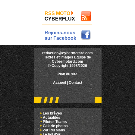
RSS MOTO
CYBERFLUX
Rejoins-nous
sur Facebook
redaction@cybermotard.com
Textes et images Equipe de
Cybermotard.com
© Copyright 1998/2026
Plan du site
Accueil
|
Contact
>
Les brèves
>
Actualités
>
Pilotes Teams
>
Galerie photos
>
24H du Mans
>
Le bol d'or