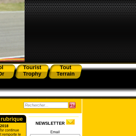
ol
Tourist
Tout
Or
Trophy
Terrain
 rubrique
NEWSLETTER
 2018
sr continue
Email
t remporte le