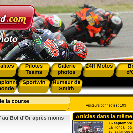
moto
alités
Pilotes
Galerie
24H Motos
B
Teams
photos
d'
pionnat
Sportwin
Humeur de
monde
Smith
de la course
Visiteurs connectés :
103
Articles dans la même
 au Bol d’Or après moins
16 septembre
La Honda Fcc/T
sur sa lancée e