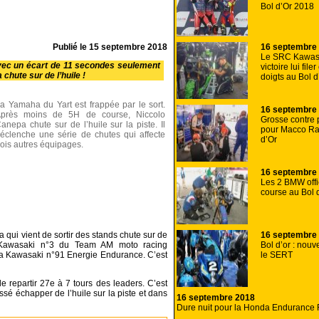
Bol d’Or 2018
16 septembre
Publié le
15 septembre 2018
Le SRC Kawasak
 avec un écart de 11 secondes seulement
victoire lui file
chute sur de l’huile !
doigts au Bol d
a Yamaha du Yart est frappée par le sort.
16 septembre
près moins de 5H de course, Niccolo
Grosse contre
anepa chute sur de l’huile sur la piste. Il
pour Macco Ra
éclenche une série de chutes qui affecte
d’Or
rois autres équipages.
16 septembre
Les 2 BMW offi
course au Bol 
16 septembre
ui vient de sortir des stands chute sur de
Bol d’or : nouv
 la Kawasaki n°3 du Team AM moto racing
le SERT
la Kawasaki n°91 Energie Endurance. C’est
repartir 27e à 7 tours des leaders. C’est
issé échapper de l’huile sur la piste et dans
16 septembre 2018
Dure nuit pour la Honda Endurance 