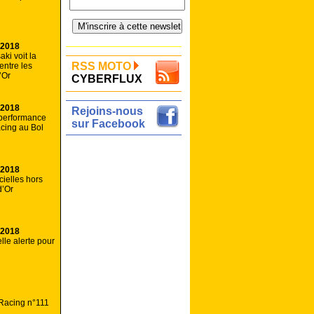
 2018
i voit la
RSS MOTO
r entre les
’Or
CYBERFLUX
 2018
Rejoins-nous
 performance
sur Facebook
cing au Bol
 2018
cielles hors
d’Or
 2018
elle alerte pour
Racing n°111