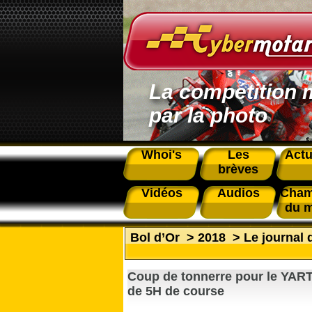
La compétition 
par la photo
Whoi's
Les
Actu
brèves
Vidéos
Audios
Cham
du 
Bol d’Or
>
2018
>
Le journal 
Coup de tonnerre pour le YART
de 5H de course