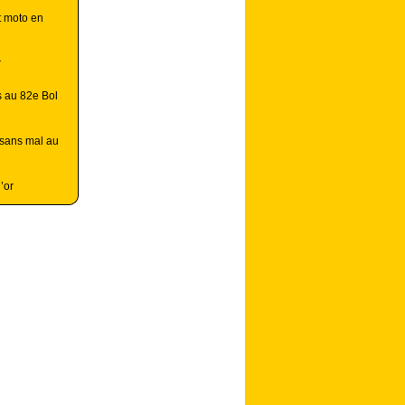
t moto en
r
 au 82e Bol
.sans mal au
’or