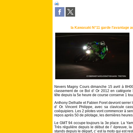
la Kawasaki N°11 garde l’avantage au
Nevers Magny Cours dimanche 15 avril à 8H00 :
classement de ce Bol d’ Or 2012 en catégori
tête depuis la 5e heure de course conserve 1 tou
Anthony Delhalle et Fabien Foret devront serrer l
d’ Or. Vincent Philippe, avec sa clavicule ca
coéquipiers. Les 2 pilotes vont commencer à sent
repos après 50 de pilotage, les dernières heures 
Le GMT 94 occupe toujours la 3e place. La Yam
Très régulière depuis le début de l’ épreuve, 
stands depuis le départ, c’ est la moto qui est r