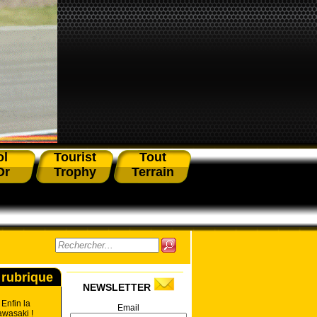
ol
Tourist
Tout
Or
Trophy
Terrain
 rubrique
NEWSLETTER
 Enfin la
Email
awasaki !