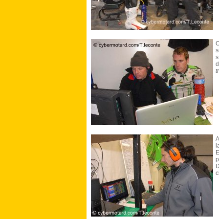
C
s
s
d
t
A
l
p
D
c