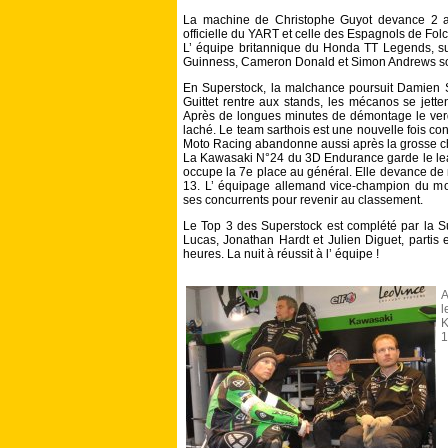
La machine de Christophe Guyot devance 2 a
officielle du YART et celle des Espagnols de Fo
L’ équipe britannique du Honda TT Legends, 
Guinness, Cameron Donald et Simon Andrews son
En Superstock, la malchance poursuit Damien S
Guittet rentre aux stands, les mécanos se jette
Après de longues minutes de démontage le verdict
laché. Le team sarthois est une nouvelle fois co
Moto Racing abandonne aussi après la grosse ch
La Kawasaki N°24 du 3D Endurance garde le le
occupe la 7e place au général. Elle devance d
13. L’ équipage allemand vice-champion du mo
ses concurrents pour revenir au classement.
Le Top 3 des Superstock est complété par la
Lucas, Jonathan Hardt et Julien Diguet, partis 
heures. La nuit à réussit à l’ équipe !
A
l
K
1