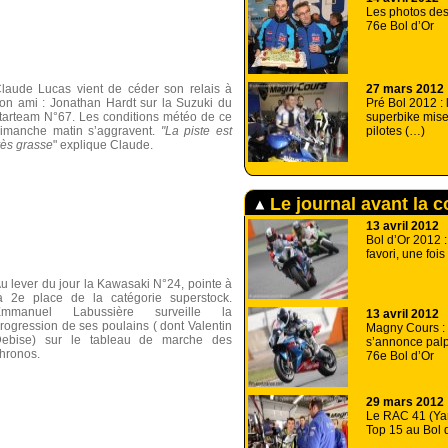
Les photos des
76e Bol d’Or
27 mars 2012
laude Lucas vient de céder son relais à
Pré Bol 2012 :
on ami : Jonathan Hardt sur la Suzuki du
superbike mise
tarteam N°67. Les conditions météo de ce
pilotes (…)
imanche matin s’aggravent.
"La piste est
rès grasse
" explique Claude.
Le journal avant la 
13 avril 2012
Bol d’Or 2012 :
favori, une fois
u lever du jour la Kawasaki N°24, pointe à
a 2e place de la catégorie superstock.
Emmanuel Labussière surveille la
13 avril 2012
rogression de ses poulains ( dont Valentin
Magny Cours : 
ebise) sur le tableau de marche des
s’annonce palp
hronos.
76e Bol d’Or
29 mars 2012
Le RAC 41 (Ya
Top 15 au Bol 