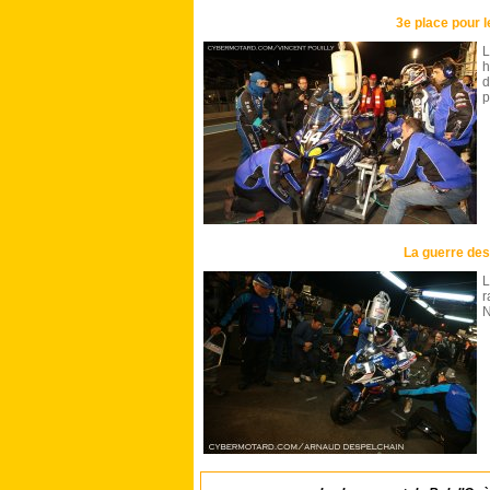
3e place pour l
L
h
d
p
La guerre des
L
r
N