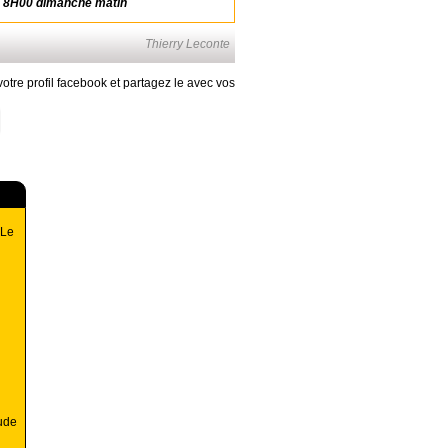
 à 8H00 dimanche matin
Thierry Leconte
otre profil facebook et partagez le avec vos
 Le
ude