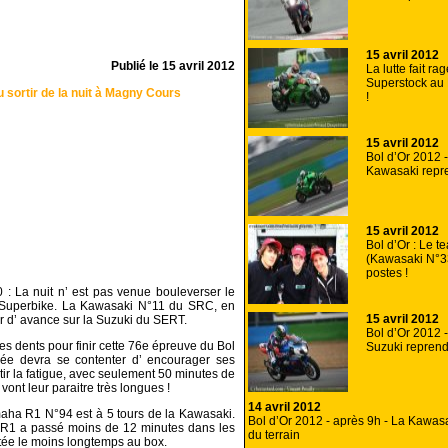
15 avril 2012
Publié le
15 avril 2012
La lutte fait ra
Superstock au 
 sortir de la nuit à Magny Cours
!
15 avril 2012
Bol d’Or 2012 -
Kawasaki repr
15 avril 2012
Bol d’Or : Le t
(Kawasaki N°3
postes !
 La nuit n’ est pas venue bouleverser le
e Superbike. La Kawasaki N°11 du SRC, en
15 avril 2012
r d’ avance sur la Suzuki du SERT.
Bol d’Or 2012 -
es dents pour finir cette 76e épreuve du Bol
Suzuki reprend 
ssée devra se contenter d’ encourager ses
ir la fatigue, avec seulement 50 minutes de
vont leur paraitre très longues !
14 avril 2012
aha R1 N°94 est à 5 tours de la Kawasaki.
Bol d’Or 2012 - après 9h - La Kawas
la R1 a passé moins de 12 minutes dans les
du terrain
estée le moins longtemps au box.