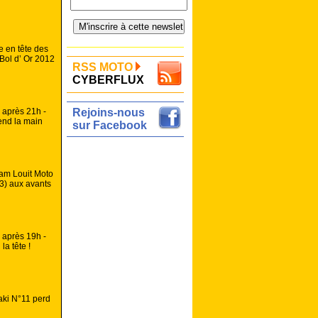
ge en tête des
Bol d’ Or 2012
RSS MOTO
CYBERFLUX
 après 21h -
Rejoins-nous
end la main
sur Facebook
eam Louit Moto
3) aux avants
 après 19h -
la tête !
aki N°11 perd