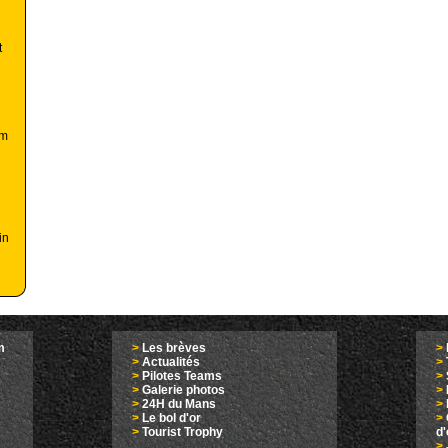
t
am
in
m
>
Les brèves
>
>
Actualités
>
>
Pilotes Teams
>
>
Galerie photos
>
>
24H du Mans
>
>
Le bol d'or
>
>
Tourist Trophy
d
>