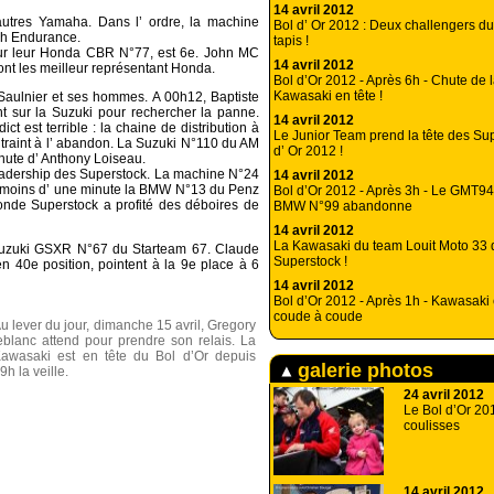
14 avril 2012
utres Yamaha. Dans l’ ordre, la machine
Bol d’ Or 2012 : Deux challengers d
lch Endurance.
tapis !
sur leur Honda CBR N°77, est 6e. John MC
14 avril 2012
t les meilleur représentant Honda.
Bol d’Or 2012 - Après 6h - Chute de 
Kawasaki en tête !
aulnier et ses hommes. A 00h12, Baptiste
nt sur la Suzuki pour rechercher la panne.
14 avril 2012
 est terrible : la chaine de distribution à
Le Junior Team prend la tête des Su
ntraint à l’ abandon. La Suzuki N°110 du AM
d’ Or 2012 !
ute d’ Anthony Loiseau.
adership des Superstock. La machine N°24
14 avril 2012
e moins d’ une minute la BMW N°13 du Penz
Bol d’Or 2012 - Après 3h - Le GMT94
nde Superstock a profité des déboires de
BMW N°99 abandonne
14 avril 2012
La Kawasaki du team Louit Moto 33 
 Suzuki GSXR N°67 du Starteam 67. Claude
Superstock !
en 40e position, pointent à la 9e place à 6
14 avril 2012
Bol d’Or 2012 - Après 1h - Kawasaki 
coude à coude
u lever du jour, dimanche 15 avril, Gregory
eblanc attend pour prendre son relais. La
awasaki est en tête du Bol d’Or depuis
galerie photos
9h la veille.
24 avril 2012
Le Bol d’Or 20
coulisses
14 avril 2012