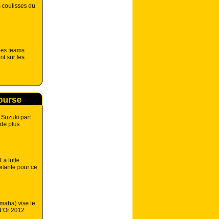
 coulisses du
 les teams
nt sur les
course
 Suzuki part
 de plus
La lutte
itante pour ce
maha) vise le
d’Or 2012