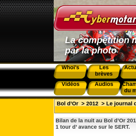
La compétition 
par la photo
Whoi's
Les
Actu
brèves
Vidéos
Audios
Cham
du 
Bol d’Or
>
2012
>
Le journal 
Bilan de la nuit au Bol d’Or 2
1 tour d’ avance sur le SERT.