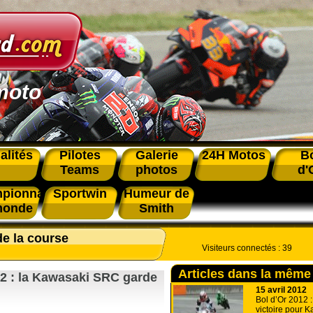
moto
alités
Pilotes
Galerie
24H Motos
B
Teams
photos
d'
pionnat
Sportwin
Humeur de
monde
Smith
de la course
Visiteurs connectés :
39
Articles dans la même
012 : la Kawasaki SRC garde
15 avril 2012
Bol d’Or 2012 :
victoire pour K