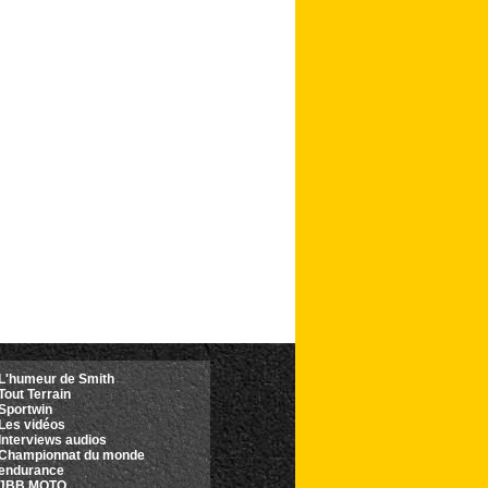
L'humeur de Smith
Tout Terrain
Sportwin
Les vidéos
Interviews audios
Championnat du monde
'endurance
JBB MOTO