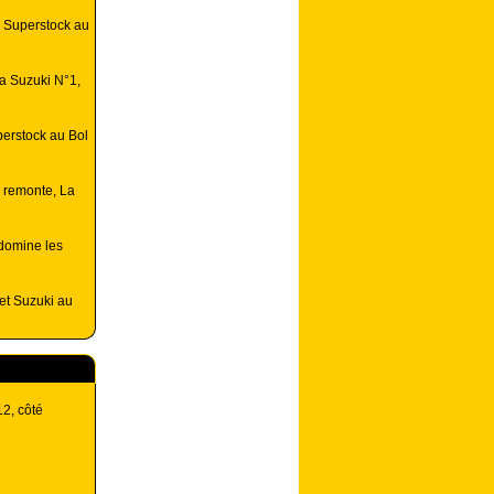
u Superstock au
la Suzuki N°1,
perstock au Bol
 remonte, La
domine les
et Suzuki au
12, côté