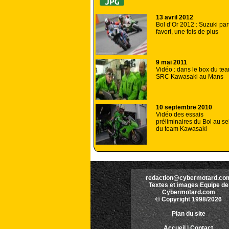
13 avril 2012
Bol d’Or 2012 : Suzuki par
favori, une fois de plus
9 mai 2011
Vidéo : dans le box du te
SRC Kawasaki au Mans
10 septembre 2010
Vidéo des essais
préliminaires du Bol au se
du team Kawasaki
redaction@cybermotard.co
Textes et images Equipe de
Cybermotard.com
© Copyright 1998/2026
Plan du site
Accueil
|
Contact