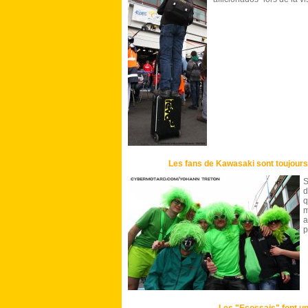
Les fans de Kawasaki sont toujours 
S
d
q
m
a
p