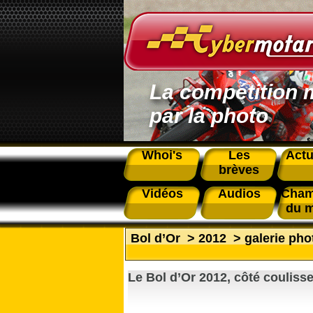
La compétition 
par la photo
Whoi's
Les
Actu
brèves
Vidéos
Audios
Cham
du 
Bol d’Or
>
2012
>
galerie pho
Le Bol d’Or 2012, côté couliss