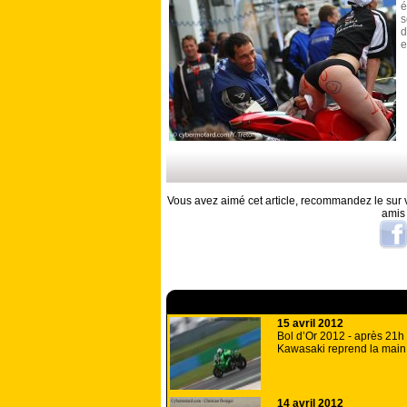
é
s
d
e
Vous avez aimé cet article, recommandez le sur v
amis
A lire aussi
15 avril 2012
Bol d’Or 2012 - après 21h 
Kawasaki reprend la main
14 avril 2012