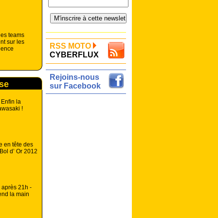
 les teams
nt sur les
RSS MOTO
rience
CYBERFLUX
Rejoins-nous
rse
sur Facebook
 Enfin la
awasaki !
ge en tête des
Bol d’ Or 2012
 après 21h -
end la main