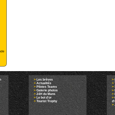
ude
m
>
Les brèves
>
>
Actualités
>
>
Pilotes Teams
>
>
Galerie photos
>
>
24H du Mans
>
>
Le bol d'or
>
>
Tourist Trophy
d
>