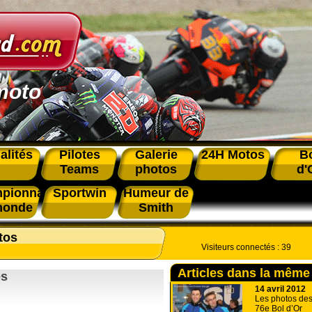
moto
alités
Pilotes
Galerie
24H Motos
B
Teams
photos
d'
pionnat
Sportwin
Humeur de
monde
Smith
tos
Visiteurs connectés :
39
Articles dans la même
es
14 avril 2012
Les photos des
76e Bol d’Or