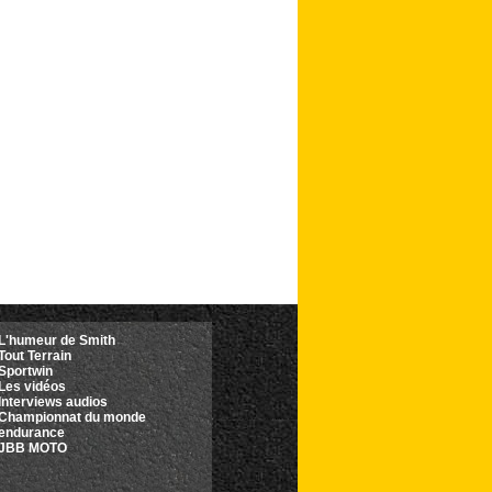
L'humeur de Smith
Tout Terrain
Sportwin
Les vidéos
Interviews audios
Championnat du monde
'endurance
JBB MOTO