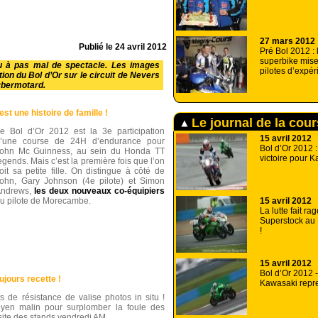
27 mars 2012
Publié le
24 avril 2012
Pré Bol 2012 :
superbike mise
u à pas mal de spectacle. Les images
pilotes d’expé
ion du Bol d’Or sur le circuit de Nevers
ybermotard.
st une histoire de famille !
Le journal de la cou
e Bol d’Or 2012 est la 3e participation
15 avril 2012
’une course de 24H d’endurance pour
Bol d’Or 2012 :
ohn Mc Guinness, au sein du Honda TT
victoire pour K
egends. Mais c’est la première fois que l’on
oit sa petite fille. On distingue à côté de
ohn, Gary Johnson (4e pilote) et Simon
ndrews,
les deux nouveaux co-équipiers
15 avril 2012
u pilote de Morecambe.
La lutte fait ra
Superstock au 
!
15 avril 2012
Bol d’Or 2012 -
ujours recette !
Kawasaki repr
ts de résistance de valise photos in situ !
yen malin pour surplomber la foule des
isite des stands vendredi AM.