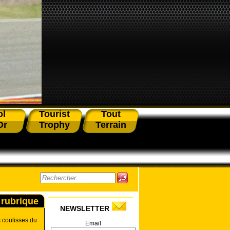
ol
Tourist
Tout
Or
Trophy
Terrain
 rubrique
NEWSLETTER
 coulisses du
Email