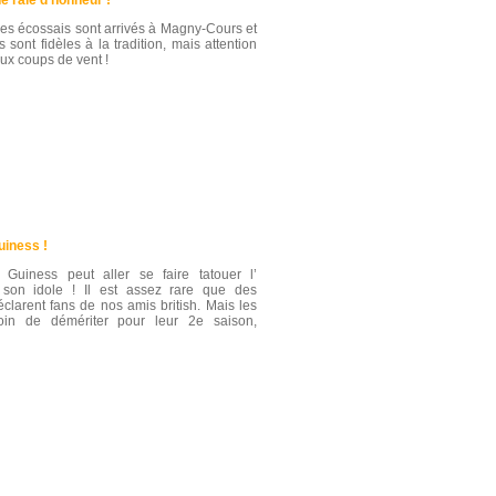
e raie d’honneur !
es écossais sont arrivés à Magny-Cours et
ls sont fidèles à la tradition, mais attention
ux coups de vent !
uiness !
uiness peut aller se faire tatouer l’
son idole ! Il est assez rare que des
éclarent fans de nos amis british. Mais les
loin de démériter pour leur 2e saison,