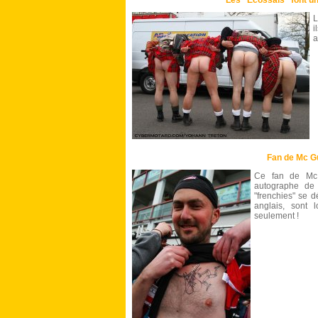
Les "Ecossais" font un
L
i
a
Fan de Mc G
Ce fan de Mc G
autographe de 
"frenchies" se d
anglais, sont 
seulement !