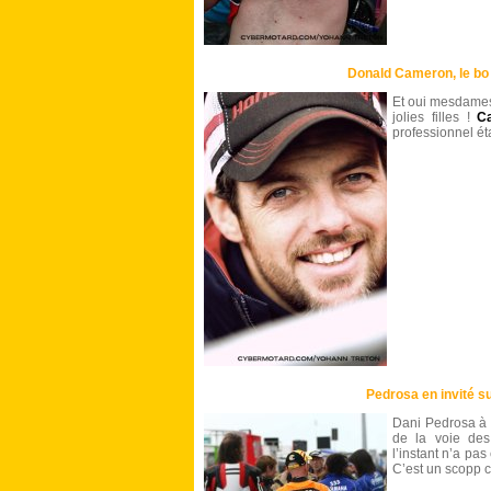
Donald Cameron, le bo
Et oui mesdames
jolies filles !
C
professionnel éta
Pedrosa en invité su
Dani Pedrosa à fa
de la voie de
l’instant n’a p
C’est un scopp c