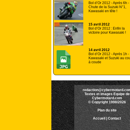
Bol d’Or 2012 - Après 6h -
Chute de la Suzuki N°1,
Kawasaki en tête !
15 avril 2012
Bol d’Or 2012 : Enfin la
victoire pour Kawasaki !
14 avril 2012
Bol d’Or 2012 - Après 1h -
Kawasaki et Suzuki au co
à coude
redaction@cybermotard.co
Textes et images Equipe de
Cybermotard.com
© Copyright 1998/2026
Plan du site
Accueil
|
Contact