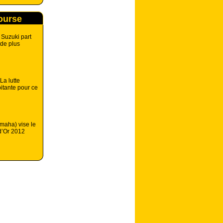
course
 Suzuki part
 de plus
La lutte
itante pour ce
maha) vise le
d’Or 2012