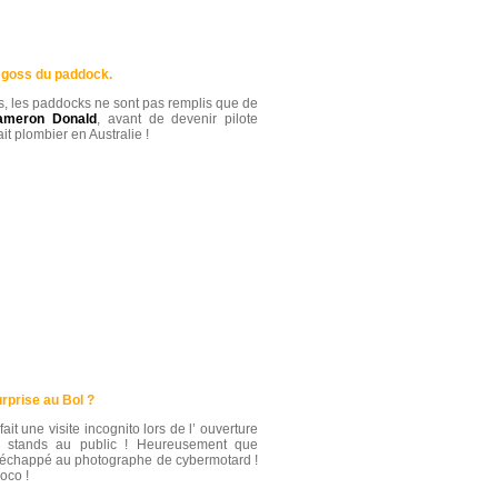
 goss du paddock.
, les paddocks ne sont pas remplis que de
ameron Donald
, avant de devenir pilote
it plombier en Australie !
rprise au Bol ?
it une visite incognito lors de l’ ouverture
s stands au public ! Heureusement que
as échappé au photographe de cybermotard !
oco !