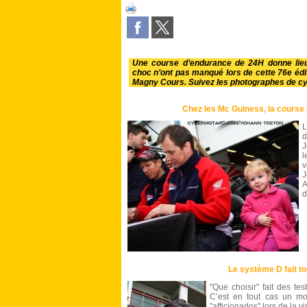
Une course d’endurance de 24H donne lie
choc n’ont pas manqué lors de cette 76e édit
Magny Cours. Suivez les photographes de c
Chez les Mc Guiness, la course e
L
d
J
l
v
J
A
d
Le système D fait to
"Que choisir" fait des tes
C’est en tout cas un mo
"afficionados" lors de la v