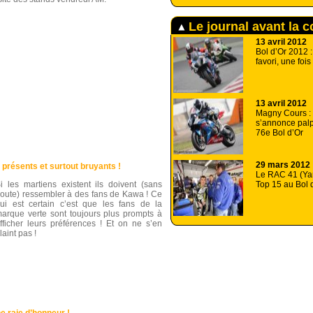
Le journal avant la 
13 avril 2012
Bol d’Or 2012 :
favori, une fois
13 avril 2012
Magny Cours : 
s’annonce palp
76e Bol d’Or
29 mars 2012
présents et surtout bruyants !
Le RAC 41 (Ya
Top 15 au Bol 
i les martiens existent ils doivent (sans
oute) ressembler à des fans de Kawa ! Ce
ui est certain c’est que les fans de la
arque verte sont toujours plus prompts à
fficher leurs préférences ! Et on ne s’en
laint pas !