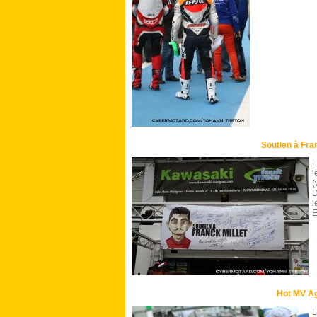
Soutien à Fran
L
l
(
D
l
E
Hot MV A
L