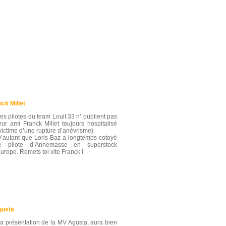
ck Millet
es pilotes du team Louit 33 n’ oublient pas
eur ami Franck Millet toujours hospitalisé
victime d’une rupture d’anévrisme).
’autant que Loris Baz a longtemps cotoyé
e pilote d’Annemasse en superstock
urope. Remets toi vite Franck !
gusta
a présentation de la MV Agusta, aura bien