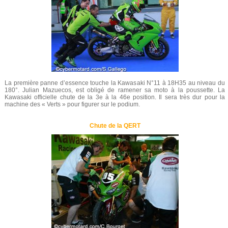
La première panne d’essence touche la Kawasaki N°11 à 18H35 au niveau du
180°. Julian Mazuecos, est obligé de ramener sa moto à la poussette. La
Kawasaki officielle chute de la 3e à la 46e position. Il sera très dur pour la
machine des « Verts » pour figurer sur le podium.
Chute de la QERT