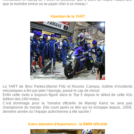
que la moindre erreur va se payer cher à ce niveau !
Abandon de la YART
La YART de Broc Parkes,Marvin Fritz et Nicoolo Canepa, victime d’incidents
mécaniques a fini par jeter l’éponge, passé le cap de minuit.
Enfin cette moto a toujours figuré dans le Top 5 depuis le début de cette 42e
édition des 24H motos.
C’est dommage pour la Yamaha officielle de Maindy Kainz ne sera pas
championne du monde. Elle court après ce titre qui lui échappe depuis...2009,
dernière année où l’équipe autrichienne a été sacrée !
Autre abandon d’importance : la BMW officielle