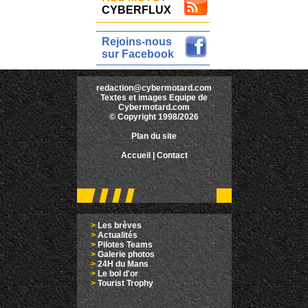
CYBERFLUX
Rejoins-nous
sur Facebook
redaction@cybermotard.com
Textes et images Equipe de
Cybermotard.com
© Copyright 1998/2026
Plan du site
Accueil
|
Contact
>
Les brèves
>
Actualités
>
Pilotes Teams
>
Galerie photos
>
24H du Mans
>
Le bol d'or
>
Tourist Trophy