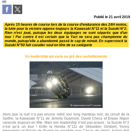
Publié le
21 avril 2019
Après 15 heures de course lors de la course d’endurance des 24H motos,
la lutte pour la victoire oppose toujours la Kawasaki N°11 et la Suzuki N°2.
Rien n’est joué, puisque les deux équipages ne sont séparés que d’un
tour ! Par contre il est certain que la Yart ne sera pas championne du
monde, puisqu’elle a abandonné passé le cap de minuit. En superstock la
Suzuki N°50 fait cavalier seul en tête de sa catégorie
Un leadership qui varie au gré des ravitaillements
Alors que la nuit n’a pas encore retiré son long manteau noir, du circuit de la
Sarthe, la Kawasaki N°11 de Jeremy Guarnoni, David Checa et Erwan Nigon
caracole toujours en tête. Mais son leadership n’est pas acquis : la Suzuki N°2
n’est qu’à un tour ! Enfin la Honda N°111 de Sébastien Gimbert, Yonny
Hernandez et Randy de Puniet ne possède que 2 tours de retard. Autant dire